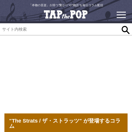
「本物の音楽」が持つ“繋がり”や“物語”を毎日コラム配信
"The Strats / ザ・ストラッツ" が登場するコラ
ム