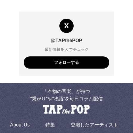
X
@TAPthePOP
最新情報を X でチェック
フォローする
「本物の音楽」が持つ
“繋がり”や“物語”を毎日コラム配信
About Us
特集
登場したアーティスト