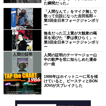
た瞬間だった」
「人間なんて」をマイク無しで
歌って伝説になった吉田拓郎～
第3回全日本フォークジャンボリ
ー
無名だった三上寛が大観衆の喝
采を浴びた「夢は夜ひらく」～
第3回全日本フォークジャンボリ
ー
人間の証明のテーマ〜ジョー山
中の歌声を世に知らしめた運命
の一曲
1986年はホイットニーに耳を傾
けていると、ビースティとBON
JOVIが大ブレイクした