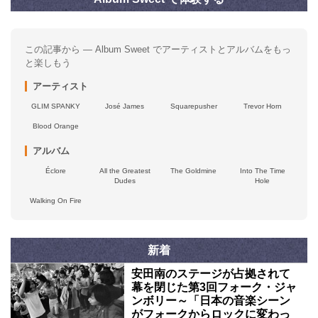
この記事から — Album Sweet でアーティストとアルバムをもっ
と楽しもう
アーティスト
GLIM SPANKY
José James
Squarepusher
Trevor Horn
Blood Orange
アルバム
Éclore
All the Greatest
The Goldmine
Into The Time
Dudes
Hole
Walking On Fire
新着
安田南のステージが占拠されて
幕を閉じた第3回フォーク・ジャ
ンボリー～「日本の音楽シーン
がフォークからロックに変わっ