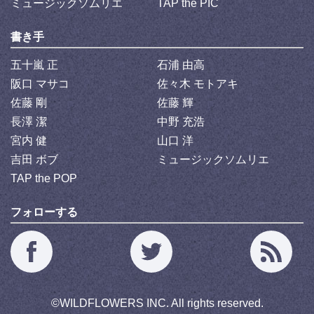
ミュージックソムリエ
TAP the PIC
書き手
五十嵐 正
石浦 由高
阪口 マサコ
佐々木 モトアキ
佐藤 剛
佐藤 輝
長澤 潔
中野 充浩
宮内 健
山口 洋
吉田 ボブ
ミュージックソムリエ
TAP the POP
フォローする
©
WILDFLOWERS INC.
All rights reserved.