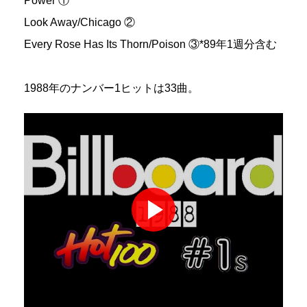
Power ①
Look Away/Chicago ②
Every Rose Has Its Thorn/Poison ③*89年1週分含む
1988年のナンバー1ヒットは33曲。