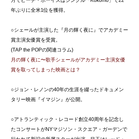
方でビーチ・ボーイズはシングル「Kokomo」で22
年ぶりに全米1位を獲得。
○シェールが主演した『月の輝く夜に』でアカデミー
賞主演女優賞を受賞。
(TAP the POPの関連コラム)
月の輝く夜に〜歌手シェールがアカデミー主演女優
賞を取ってしまった映画とは？
○ジョン・レノンの40年の生涯を綴ったドキュメン
タリー映画『イマジン』が公開。
○アトランティック・レコード創立40周年を記念し
たコンサートがNYマジソン・スクエア・ガーデンで