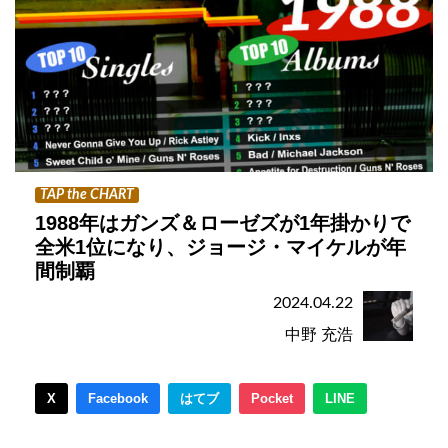
TAP the CHART
1988年はガンズ＆ローゼズが1年掛かりで
全米1位になり、ジョージ・マイケルが年
間制覇
2024.04.22
中野 充浩
X
Facebook
はてブ
Pocket
LINE