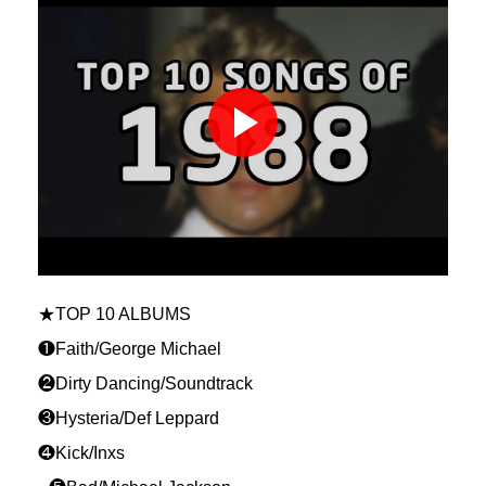
★TOP 10 ALBUMS
❶Faith/George Michael
❷‪Dirty Dancing/Soundtrack
❸Hysteria/Def Leppard
❹Kick/Inxs