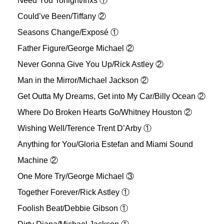
Need You Tonight/Inxs ①
Could’ve Been/Tiffany ②
Seasons Change/Exposé ①
Father Figure/George Michael ②
Never Gonna Give You Up/Rick Astley ②
Man in the Mirror/Michael Jackson ②
Get Outta My Dreams, Get into My Car/Billy Ocean ②
Where Do Broken Hearts Go/Whitney Houston ②
Wishing Well/Terence Trent D’Arby ①
Anything for You/Gloria Estefan and Miami Sound
Machine ②
One More Try/George Michael ③
Together Forever/Rick Astley ①
Foolish Beat/Debbie Gibson ①