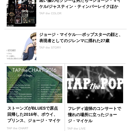
黒い服のセクシーな男たち〜ジョージ・マイ
ケル/ジャスティン・ティンバーレイクほか
TAP the COLOR
ジョージ・マイケル──ポップスターの顔と、
表現者としてのジレンマに揺れた27歳
TAP the STORY
ストーンズがBLUESで原点
フレディ追悼のコンサートで
回帰した2016年、ボウイ、
憧れの場所に立ったジョー
プリンス、ジョージ・マイケ
ジ・マイケル
ルが逝く
TAP the CHART
TAP the LIVE