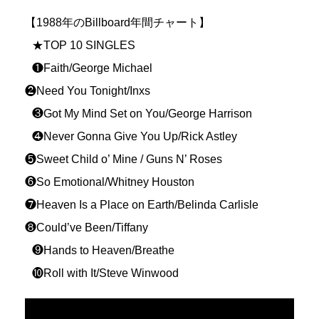
【1988年のBillboard年間チャート】
★TOP 10 SINGLES
❶Faith/George Michael
❷Need You Tonight/Inxs
❸Got My Mind Set on You/George Harrison
❹Never Gonna Give You Up/Rick Astley
❺Sweet Child o’ Mine / Guns N’ Roses
❻So Emotional/Whitney Houston
❼Heaven Is a Place on Earth/Belinda Carlisle
❽Could’ve Been/Tiffany
❾Hands to Heaven/Breathe
❿Roll with It/Steve Winwood