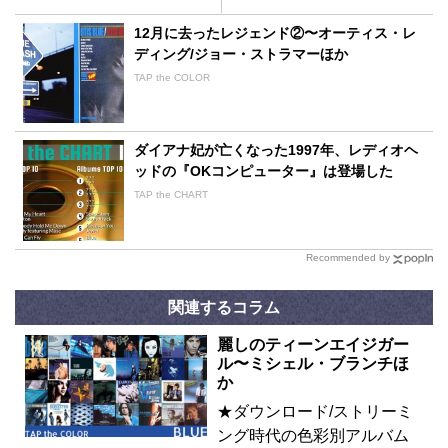
12月に去ったレジェンド②〜オーティス・レ
ディング/ジョー・ストラマーほか
TAP the COLOR
ダイアナ妃が亡くなった1997年、レディオヘ
ッドの『OKコンピューター』は登場した
TAP the CHART
Recommended by
関連するコラム
麗しのティーンエイジガー
ル〜ミシェル・ブランチほ
か
★ダウンロード/ストリーミ
ング時代の色彩別アルバム