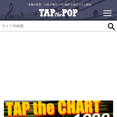
「本物の音楽」が持つ“繋がり”や“物語”を毎日コラム配信