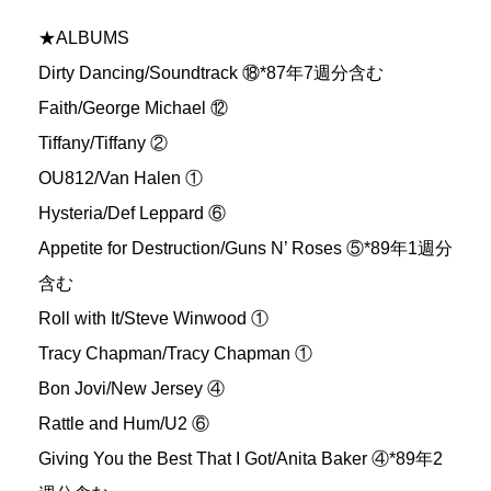
★ALBUMS
Dirty Dancing/Soundtrack ⑱*87年7週分含む
Faith/George Michael ⑫
Tiffany/Tiffany ②
OU812/Van Halen ①
Hysteria/Def Leppard ⑥
Appetite for Destruction/Guns N’ Roses ⑤*89年1週分
含む
Roll with It/Steve Winwood ①
Tracy Chapman/Tracy Chapman ①
Bon Jovi/New Jersey ④
Rattle and Hum/U2 ⑥
Giving You the Best That I Got/Anita Baker ④*89年2