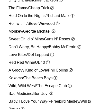
Dirty Diana/Michael Jackson ①
The Flame/Cheap Trick ②
Hold On to the Nights/Richard Marx ①
Roll with It/Steve Winwood ④
Monkey/George Michael ②
Sweet Child o’ Mine/Guns N’ Roses ②
Don’t Worry, Be Happy/Bobby McFerrin ②
Love Bites/Def Leppard ①
Red Red Wine/UB40 ①
A Groovy Kind of Love/Phil Collins ②
Kokomo/The Beach Boys ①
Wild, Wild West/The Escape Club ①
Bad Medicine/Bon Jovi ②
Baby, I Love Your Way〜Freebird Medley/Will to