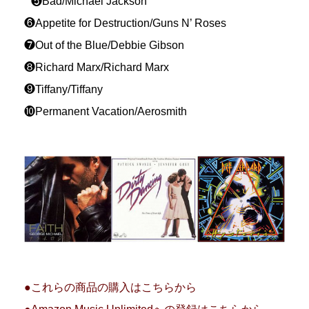
❺Bad/Michael Jackson
❻Appetite for Destruction/Guns N’ Roses
❼Out of the Blue/Debbie Gibson
❽Richard Marx/Richard Marx
❾Tiffany/Tiffany
❿Permanent Vacation/Aerosmith
●これらの商品の購入はこちらから