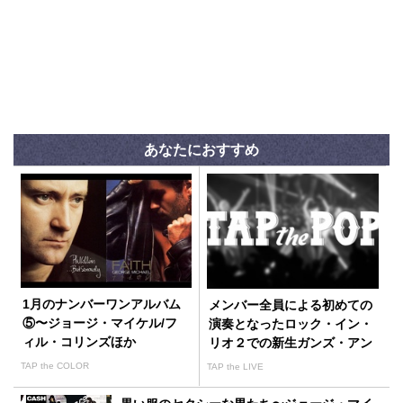
あなたにおすすめ
1月のナンバーワンアルバム
メンバー全員による初めての
⑤〜ジョージ・マイケル/フ
演奏となったロック・イン・
ィル・コリンズほか
リオ２での新生ガンズ・アン
ド・ローゼス
TAP the COLOR
TAP the LIVE