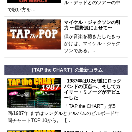
ル・デッドとのツアーの中
で歌い方を…
マイケル・ジャクソンの引
力 〜星野源によせて〜
僕が音楽を聴きだしたきっ
かけは、マイケル・ジャク
ソンである。…
［TAP the CHART］の最新コラム
1987年はU2が遂にロック
バンドの頂点へ、そしてカ
イリー・ミノーグがデビュ
ーした
「TAP the CHART」第5
回/1987年 まずはシングルとアルバムのビルボード年
間チャートTOP 10から。 【…