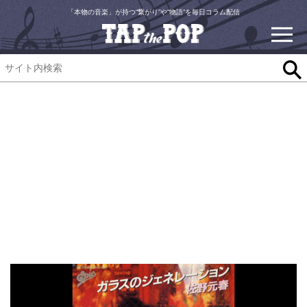
「本物の音楽」が持つ“繋がり”や“物語”を毎日コラム配信