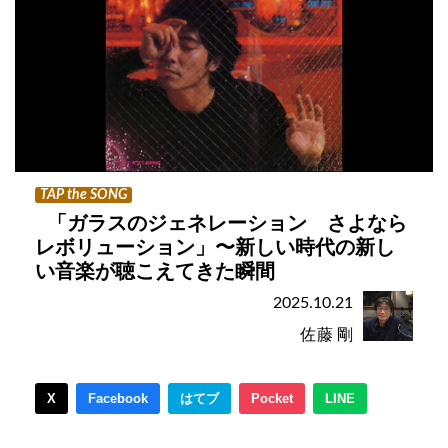
TAP the SONG
「ガラスのジェネレーション さよなら
レボリューション」〜新しい時代の新し
い音楽が聴こえてきた瞬間
2025.10.21
佐藤 剛
X
Facebook
はてブ
Pocket
LINE