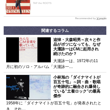
TAP the ROOTS
Recommended by
関連するコラム
追悼・大森昭男～次々と作
品がボツになっても、なぜ
大瀧詠一はCMに起用され
続けたのか？
大瀧詠一は、1972年の11
月に初のソロ・アルバム「大瀧詠一…
小林旭の「ダイナマイトが
百五十屯」～詞・曲・歌唱
が奇跡的に融合され爆発し
ている”土着ロック”の最高
傑作
1958年に「ダイナマイトが百五十屯」が発表されたと
き、それ…