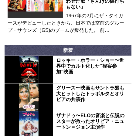
わせた歌「ざんげの値打ち
もない」
1967年の2月にザ・タイガ
ースがデビューしたときから、日本では空前のグルー
プ・サウンズ（GS)のブームが爆発した。 前…
新着
ロッキー・ホラー・ショー〜世
界中でカルト化した“観客参
加”映画
グリース〜映画もサントラ盤も
大ヒットしたトラボルタとオリ
ビアの共演作
ザナドゥ〜ELOの音楽と伝説の
スターが救ったオリビア・ニュ
ートン＝ジョン主演作