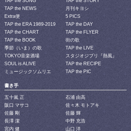
TAP the SONG
TAP the STORY
TAP the NEWS
月刊キヨシ
Extra便
5 PICS
TAP the ERA 1989-2019
TAP the DAY
TAP the CHART
TAP the FLYER
TAP the BOOK
街の歌
季節（いま）の歌
TAP the LIVE
TOKYO音楽酒場
スタジオジブリ『熱風』
SOUL is ALIVE
TAP the RECIPE
ミュージックソムリエ
TAP the PIC
書き手
五十嵐 正
石浦 由高
阪口 マサコ
佐々木 モトアキ
佐藤 剛
佐藤 輝
長澤 潔
中野 充浩
宮内 健
山口 洋