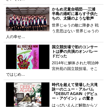
かもめ児童合唱団──三浦
半島の港町に暮らす子供た
ちの、太陽のような歌声
世界じゅうの敵に降参さ 戦
う意思はない 世界じゅうの
人の幸せ…
国立競技場で初のコンサー
トは夢の共演のオンパレー
ドだった
2014年に解体された明治神
宮外苑の国立競技場。そこ
ではじめ…
時代を超えて登場した大滝
詠一のニュー・アルバム
『DEBUT AGAIN（デビュ
ー・アゲイン）』の驚き
はっぴいえんど解散からソ