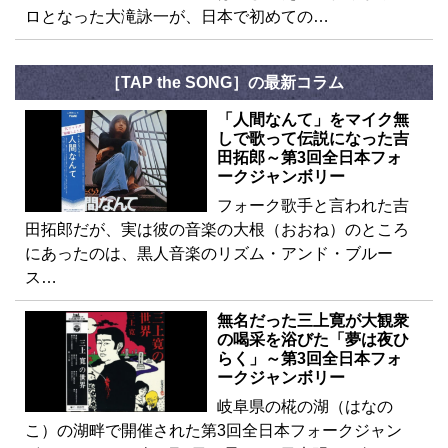
ロとなった大滝詠一が、日本で初めての…
［TAP the SONG］の最新コラム
「人間なんて」をマイク無
しで歌って伝説になった吉
田拓郎～第3回全日本フォ
ークジャンボリー
フォーク歌手と言われた吉
田拓郎だが、実は彼の音楽の大根（おおね）のところ
にあったのは、黒人音楽のリズム・アンド・ブルー
ス…
無名だった三上寛が大観衆
の喝采を浴びた「夢は夜ひ
らく」～第3回全日本フォ
ークジャンボリー
岐阜県の椛の湖（はなの
こ）の湖畔で開催された第3回全日本フォークジャン