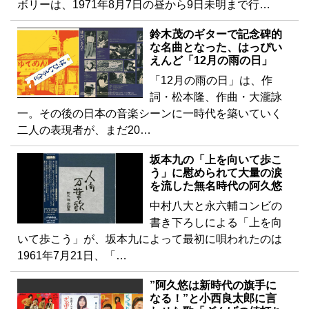
ボリーは、1971年8月7日の昼から9日未明まで行…
鈴木茂のギターで記念碑的
な名曲となった、はっぴい
えんど「12月の雨の日」
「12月の雨の日」は、作
詞・松本隆、作曲・大瀧詠
一。その後の日本の音楽シーンに一時代を築いていく
二人の表現者が、まだ20…
坂本九の「上を向いて歩こ
う」に慰められて大量の涙
を流した無名時代の阿久悠
中村八大と永六輔コンビの
書き下ろしによる「上を向
いて歩こう」が、坂本九によって最初に唄われたのは
1961年7月21日、「…
”阿久悠は新時代の旗手に
なる！”と小西良太郎に言