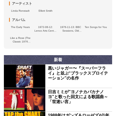
アーティスト
Linda Ronstadt
Elliott Smith
アルバム
The Early Years
1972-08-12:
1976-11-13: BBC
Ten Songs for You
Lenox Arts Center,
Sessions, Old
Lenox, MA
Grey Whistle Test,
Like a Rose (The
New Victoria
Classic 1976
Theatre, London,
Broadcast
Britain
Recording)
新着
黒いジャガー〜『スーパーフラ
イ』と並ぶ“ブラックスプロイテ
ーション”の名作
日吉ミミが”ヨノナカバカナノ
ヨ”と歌った回文による歌謡曲～
「世迷い言」
1988年はガンズ＆ローゼズが1年