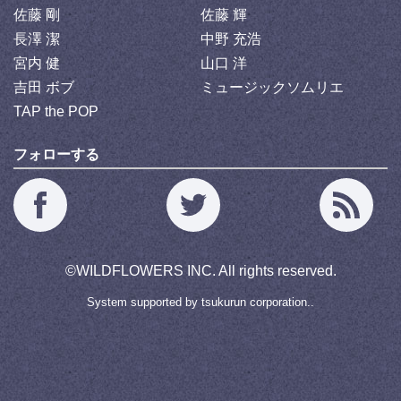
佐藤 剛
佐藤 輝
長澤 潔
中野 充浩
宮内 健
山口 洋
吉田 ボブ
ミュージックソムリエ
TAP the POP
フォローする
©
WILDFLOWERS INC.
All rights reserved.
System supported by
tsukurun corporation..