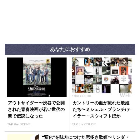
あなたにおすすめ
アウトサイダー〜渋谷で公開
カントリーの血が流れた歌姫
された青春映画が若い世代の
たち〜ミシェル・ブランチ/テ
間で伝説になった
イラー・スウィフトほか
TAP the SCENE
TAP the COLOR
“変化”を味方につけた恋多き歌姫〜リンダ・