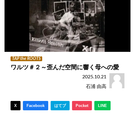
TAP the ROOTS
ワルツ＃２～歪んだ空間に響く母への愛
2025.10.21
石浦 由高
X
Facebook
はてブ
Pocket
LINE