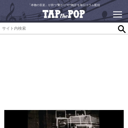
「本物の音楽」が持つ“繋がり”や“物語”を毎日コラム配信