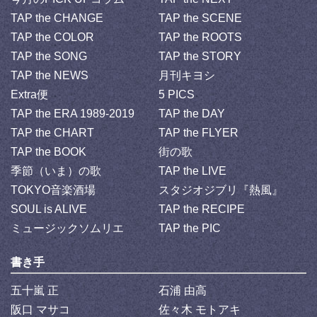
TAP the CHANGE
TAP the SCENE
TAP the COLOR
TAP the ROOTS
TAP the SONG
TAP the STORY
TAP the NEWS
月刊キヨシ
Extra便
5 PICS
TAP the ERA 1989-2019
TAP the DAY
TAP the CHART
TAP the FLYER
TAP the BOOK
街の歌
季節（いま）の歌
TAP the LIVE
TOKYO音楽酒場
スタジオジブリ『熱風』
SOUL is ALIVE
TAP the RECIPE
ミュージックソムリエ
TAP the PIC
書き手
五十嵐 正
石浦 由高
阪口 マサコ
佐々木 モトアキ