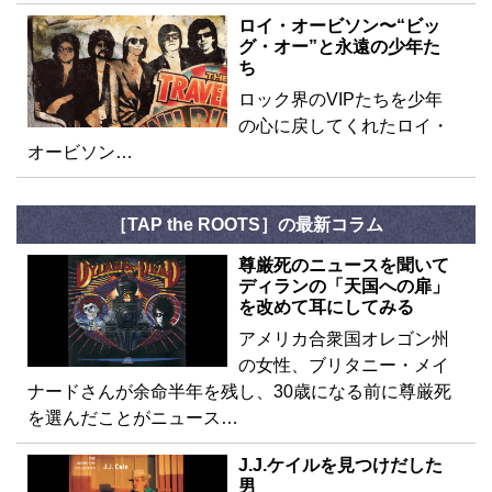
ロイ・オービソン〜“ビッ
グ・オー”と永遠の少年た
ち
ロック界のVIPたちを少年
の心に戻してくれたロイ・
オービソン…
［TAP the ROOTS］の最新コラム
尊厳死のニュースを聞いて
ディランの「天国への扉」
を改めて耳にしてみる
アメリカ合衆国オレゴン州
の女性、ブリタニー・メイ
ナードさんが余命半年を残し、30歳になる前に尊厳死
を選んだことがニュース…
J.J.ケイルを見つけだした
男