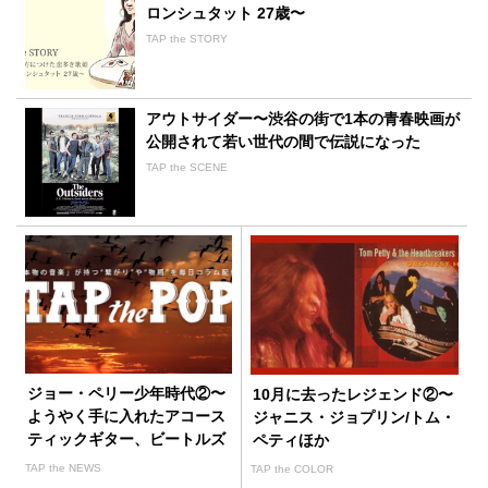
ロンシュタット 27歳〜
TAP the STORY
アウトサイダー〜渋谷の街で1本の青春映画が
公開されて若い世代の間で伝説になった
TAP the SCENE
ジョー・ペリー少年時代②〜
10月に去ったレジェンド②〜
ようやく手に入れたアコース
ジャニス・ジョプリン/トム・
ティックギター、ビートルズ
ペティほか
の衝撃
TAP the NEWS
TAP the COLOR