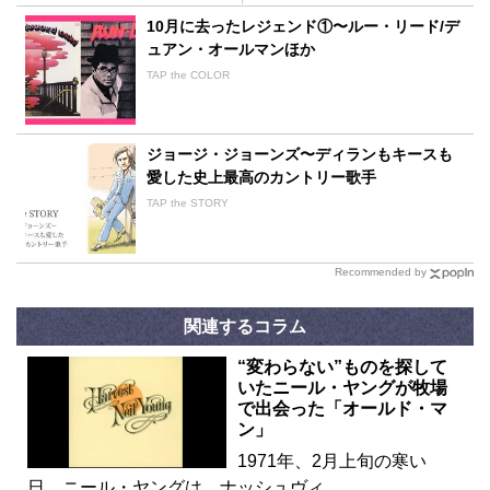
10月に去ったレジェンド①〜ルー・リード/デ
ュアン・オールマンほか
TAP the COLOR
ジョージ・ジョーンズ〜ディランもキースも
愛した史上最高のカントリー歌手
TAP the STORY
Recommended by
関連するコラム
“変わらない”ものを探して
いたニール・ヤングが牧場
で出会った「オールド・マ
ン」
1971年、2月上旬の寒い
日。ニール・ヤングは、ナッシュヴィ…