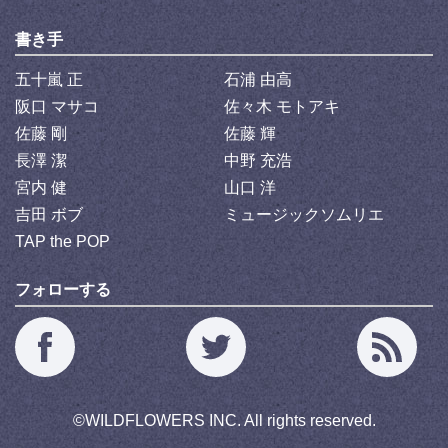
書き手
五十嵐 正
石浦 由高
阪口 マサコ
佐々木 モトアキ
佐藤 剛
佐藤 輝
長澤 潔
中野 充浩
宮内 健
山口 洋
吉田 ボブ
ミュージックソムリエ
TAP the POP
フォローする
©
WILDFLOWERS INC.
All rights reserved.