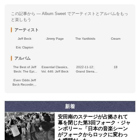
この記事から — Album Sweet でアーティストとアルバムをもっ
と楽しもう
アーティスト
Jeff Beck
Jimmy Page
The Yardbirds
Cream
Eric Clapton
アルバム
The Best of Jeff
Essential Classics,
2022‐11‐12:
18
Beck: The Epic
Vol. 446: Jeff Beck
Grand Sierra
Years 1971–2003
Theatre, Reno,
Even Odds Jeff
NV, USA
Beck Recordings
(live)
新着
安田南のステージが占拠されて
幕を閉じた第3回フォーク・ジャ
ンボリー～「日本の音楽シーン
がフォークからロックに変わっ