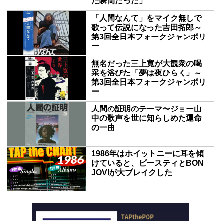
た瞬間だった」
「人間なんて」をマイク無しで
歌って伝説になった吉田拓郎～
第3回全日本フォークジャンボリ
ー
無名だった三上寛が大観衆の喝
采を浴びた「夢は夜ひらく」～
第3回全日本フォークジャンボリ
ー
人間の証明のテーマ〜ジョー山
中の歌声を世に知らしめた運命
の一曲
1986年はホイットニーに耳を傾
けていると、ビースティとBON
JOVIが大ブレイクした