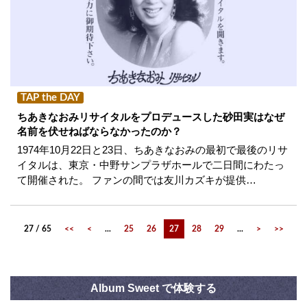
TAP the DAY
ちあきなおみリサイタルをプロデュースした砂田実はなぜ
名前を伏せねばならなかったのか？
1974年10月22日と23日、ちあきなおみの最初で最後のリサ
イタルは、東京・中野サンプラザホールで二日間にわたっ
て開催された。 ファンの間では友川カズキが提供…
27 / 65
<<
<
...
25
26
27
28
29
...
>
>>
Album Sweet で体験する