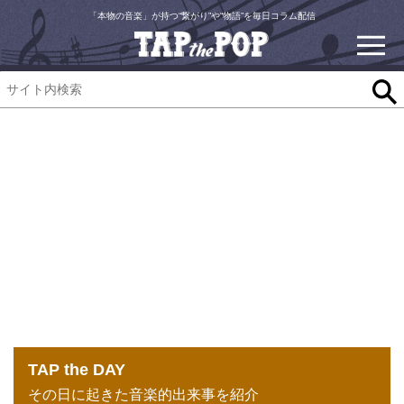
「本物の音楽」が持つ“繋がり”や“物語”を毎日コラム配信
TAP the DAY
その日に起きた音楽的出来事を紹介