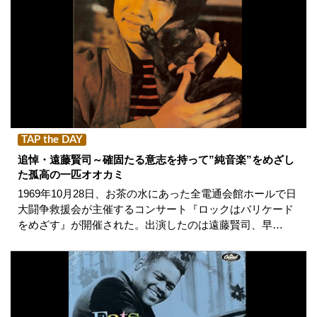
TAP the DAY
追悼・遠藤賢司～確固たる意志を持って”純音楽”をめざし
た孤高の一匹オオカミ
1969年10月28日、お茶の水にあった全電通会館ホールで日
大闘争救援会が主催するコンサート『ロックはバリケード
をめざす』が開催された。出演したのは遠藤賢司、早…