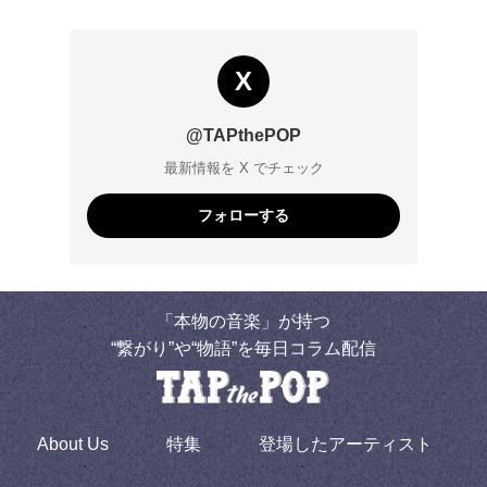
X
@TAPthePOP
最新情報を X でチェック
フォローする
「本物の音楽」が持つ
“繋がり”や“物語”を毎日コラム配信
About Us
特集
登場したアーティスト