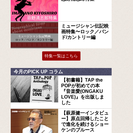
ミュージシャン伝記映
画特集〜ロック／バン
ド/カントリー編
特集一覧はこちら
今月のPICK UP コラム
【初書籍】TAP the
POPが初めての本
『音楽愛(ONGAKU
LOVE)』を出版しま
した
【萩原健一インタビュ
ー】原点回帰したこと
で進化を続けるショー
ケンのブルース