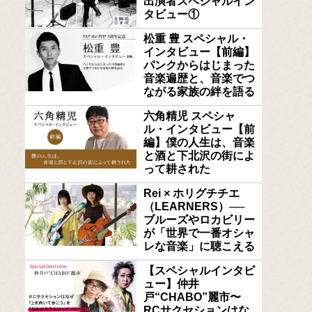
出演者スペシャルイン
タビュー①
松重 豊 スペシャル・
インタビュー【前編】
パンクからはじまった
音楽遍歴と、音楽でつ
ながる家族の絆を語る
六角精児 スペシャ
ル・インタビュー【前
編】僕の人生は、音楽
と酒と下北沢の街によ
って耕された
Rei × ホリグチチエ
（LEARNERS）──
ブルーズやロカビリー
が「世界で一番オシャ
レな音楽」に聴こえる
【スペシャルインタビ
ュー】仲井
戸“CHABO”麗市〜
RCサクセションはな