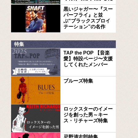
黒いジャガー〜『スー
パーフライ』と並
ぶ“ブラックスプロイ
テーション”の名作
特集
TAP the POP 【音楽
愛】特設ページ〜支援
してくれたメンバー
ブルーズ特集
ロックスターのイメー
ジを創った男～キー
ス・リチャーズ特集
忌野清志郎特集