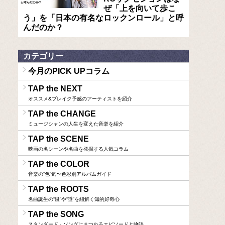
ぜ「上を向いて歩こ
う」を「日本の有名なロックンロール」と呼
んだのか？
カテゴリー
今月のPICK UPコラム
TAP the NEXT
オススメ&ブレイク予感のアーティストを紹介
TAP the CHANGE
ミュージシャンの人生を変えた音楽を紹介
TAP the SCENE
映画の名シーンや名曲を発掘する人気コラム
TAP the COLOR
音楽の“色”気〜色彩別アルバムガイド
TAP the ROOTS
名曲誕生の“鍵”や“謎”を紐解く知的好奇心
TAP the SONG
スタンダード・ソングにまつわるエピソードと物語