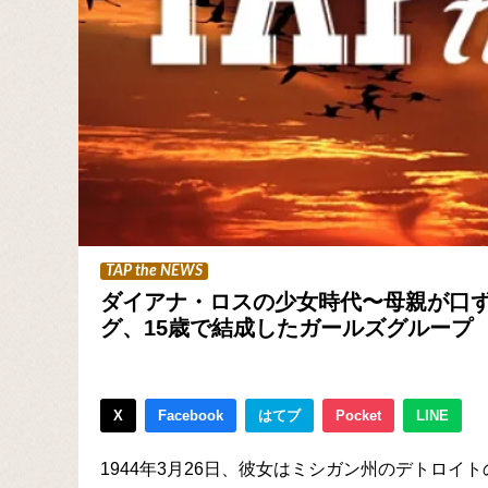
TAP the NEWS
ダイアナ・ロスの少女時代〜母親が口
グ、15歳で結成したガールズグループ
X
Facebook
はてブ
Pocket
LINE
1944年3月26日、彼女はミシガン州のデトロイ