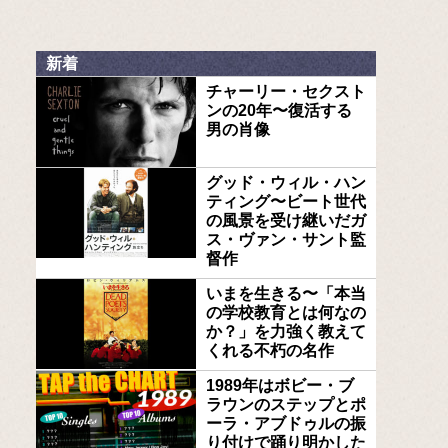
新着
チャーリー・セクスト
ンの20年〜復活する
男の肖像
グッド・ウィル・ハン
ティング〜ビート世代
の風景を受け継いだガ
ス・ヴァン・サント監
督作
いまを生きる〜「本当
の学校教育とは何なの
か？」を力強く教えて
くれる不朽の名作
1989年はボビー・ブ
ラウンのステップとポ
ーラ・アブドゥルの振
り付けで踊り明かした