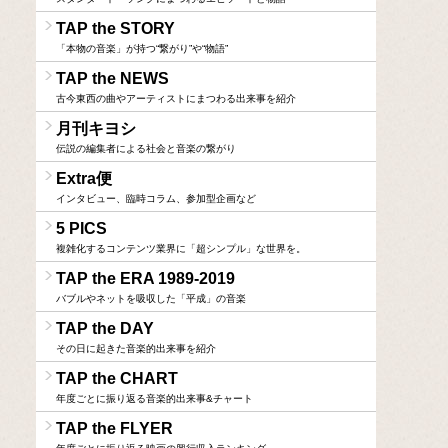
TAP the STORY
「本物の音楽」が持つ“繋がり”や“物語”
TAP the NEWS
古今東西の曲やアーティストにまつわる出来事を紹介
月刊キヨシ
伝説の編集者による社会と音楽の繋がり
Extra便
インタビュー、臨時コラム、参加型企画など
5 PICS
複雑化するコンテンツ業界に「超シンプル」な世界を。
TAP the ERA 1989-2019
バブルやネットを吸収した「平成」の音楽
TAP the DAY
その日に起きた音楽的出来事を紹介
TAP the CHART
年度ごとに振り返る音楽的出来事&チャート
TAP the FLYER