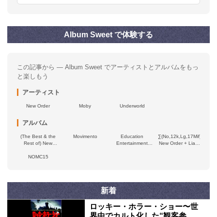
Album Sweet で体験する
この記事から — Album Sweet でアーティストとアルバムをもっ
と楽しもう
アーティスト
New Order
Moby
Underworld
アルバム
(The Best & the
Movimento
Education
∑(No,12k,Lg,17Mif)
Rest of) New
Entertainment
New Order + Liam
Order
Recreation
Gillick: So It
NOMC15
Goes..
新着
ロッキー・ホラー・ショー〜世
界中でカルト化した“観客参