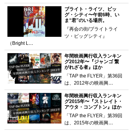
ブライト・ライツ、ビッ
グ・シティ〜午前6時、い
ま“君”のいる場所。
『再会の街/ブライトライ
ツ・ビッグシティ』
（Bright L…
年間映画興行収入ランキン
グ2012年〜『ジャンゴ 繋
がれざる者』ほか
「TAP the FLYER」第36回
は、2012年の映画興…
年間映画興行収入ランキン
グ2015年〜『ストレイト・
アウタ・コンプトン』ほか
「TAP the FLYER」第39回
は、2015年の映画興…