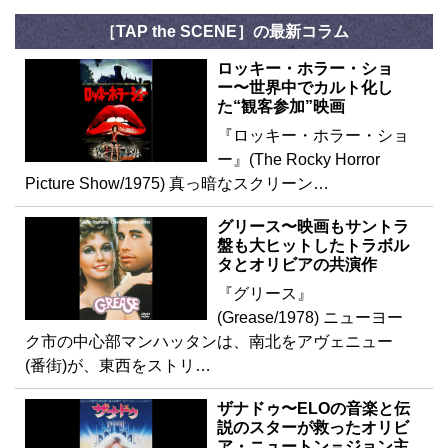
［TAP the SCENE］の最新コラム
ロッキー・ホラー・ショ
ー〜世界中でカルト化し
た“観客参加”映画
『ロッキー・ホラー・ショ
ー』(The Rocky Horror
Picture Show/1975) 真っ暗なスクリーン…
グリース〜映画もサントラ
盤も大ヒットしたトラボル
タとオリビアの共演作
『グリース』
(Grease/1978) ニューヨー
ク市の中心部マンハッタンは、南北をアヴェニュー
(番街)が、東西をストリ…
ザナドゥ〜ELOの音楽と伝
説のスターが救ったオリビ
ア・ニュートン＝ジョン主