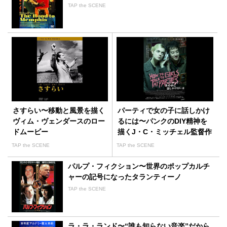
TAP the SCENE
さすらい〜移動と風景を描く
パーティで女の子に話しかけ
ヴィム・ヴェンダースのロー
るには〜パンクのDIY精神を
ドムービー
描くJ・C・ミッチェル監督作
TAP the SCENE
TAP the SCENE
パルプ・フィクション〜世界のポップカルチ
ャーの記号になったタランティーノ
TAP the SCENE
ラ・ラ・ランド〜“誰も知らない音楽”だから