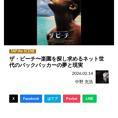
TAP the SCENE
ザ・ビーチ〜楽園を探し求めるネット世
代のバックパッカーの夢と現実
2026.02.14
中野 充浩
X
Facebook
はてブ
Pocket
LINE