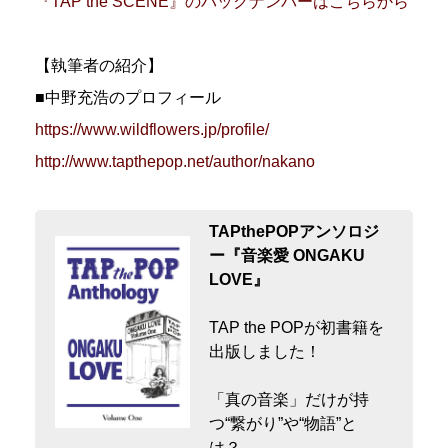
『TAP the SCENE』のバックナンバーはこちらから
【執筆者の紹介】
■中野充浩のプロフィール
https://www.wildflowers.jp/profile/
http://www.tapthepop.net/author/nakano
TAPthePOPアンソロジ
ー『音楽愛 ONGAKU
LOVE』
TAP the POPが初書籍を
出版しました！
「真の音楽」だけが持
つ“繋がり”や“物語”と
は？