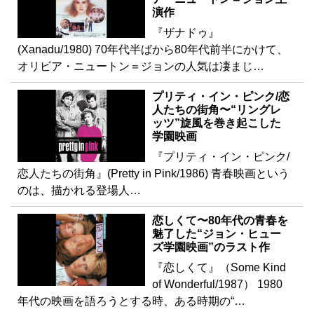
演作
『ザナドゥ』
(Xanadu/1980) 70年代半ばから80年代前半にかけて、
オリビア・ニュートン＝ジョンの人気は凄まじ…
プリティ・イン・ピンク/恋
人たちの街角〜“リングレ
ッツ”旋風を巻き起こした
学園映画
『プリティ・イン・ピンク/
恋人たちの街角』(Pretty in Pink/1986) 青春映画という
のは、描かれる登場人…
恋しくて〜80年代の青春を
魅了した“ジョン・ヒュー
ズ学園映画”のラスト作
『恋しくて』（Some Kind
of Wonderful/1987） 1980
年代の映画を語ろうとする時、ある時期の“…