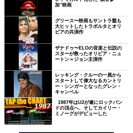
加”映画
グリース〜映画もサントラ盤も
大ヒットしたトラボルタとオリ
ビアの共演作
ザナドゥ〜ELOの音楽と伝説の
スターが救ったオリビア・ニュ
ートン＝ジョン主演作
レッキング・クルーの一員から
スタートして偉大なるカントリ
ー・シンガーとなったグレン・
キャンベル
1987年はU2が遂にロックバン
ドの頂点へ、そしてカイリー・
ミノーグがデビューした