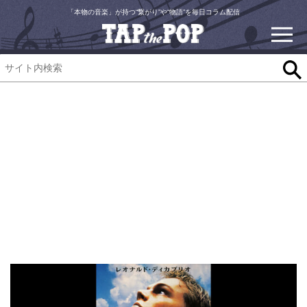
「本物の音楽」が持つ“繋がり”や“物語”を毎日コラム配信