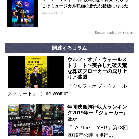
こそミュージカル映画の新たな指標になった
TAP the SCENE
Recommended by
関連するコラム
ウルフ・オブ・ウォールス
トリート〜実在した破天荒
な株式ブローカーの成り上
りと破滅
『ウルフ・オブ・ウォール
ストリート』（The Wolf of…
年間映画興行収入ランキン
グ2019年〜『ジョーカー』
ほか
「TAP the FLYER」第43回
2019年の映画興行…