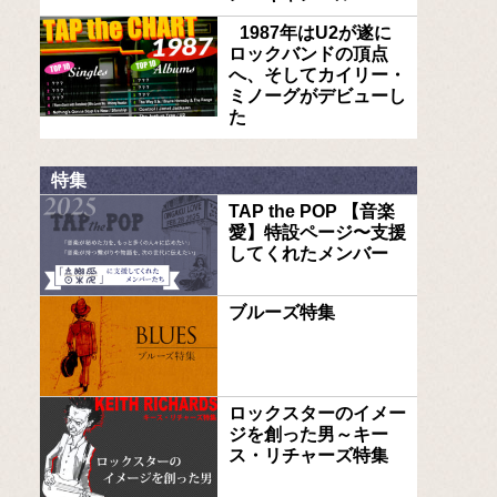
1987年はU2が遂に
ロックバンドの頂点
へ、そしてカイリー・
ミノーグがデビューし
た
特集
TAP the POP 【音楽
愛】特設ページ〜支援
してくれたメンバー
ブルーズ特集
ロックスターのイメー
ジを創った男～キー
ス・リチャーズ特集