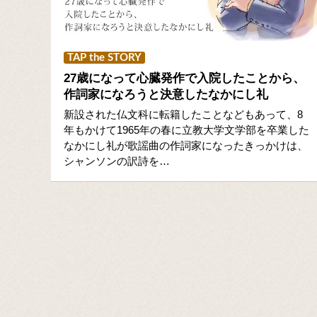
TAP the STORY
27歳になって心臓発作で入院したことから、
作詞家になろうと決意したなかにし礼
新設された仏文科に転籍したことなどもあって、8
年もかけて1965年の春に立教大学文学部を卒業した
なかにし礼が歌謡曲の作詞家になったきっかけは、
シャンソンの訳詩を…