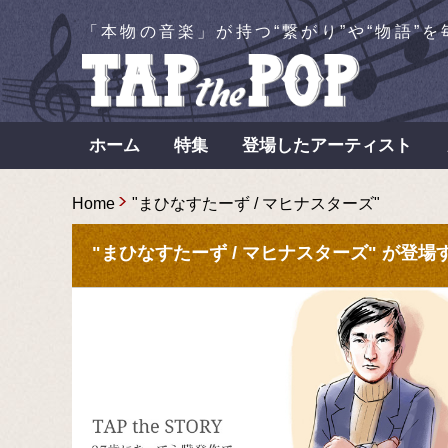
「本物の音楽」が持つ“繋がり”や“物語”
ホーム
特集
登場したアーティスト
Home
"まひなすたーず / マヒナスターズ"
"まひなすたーず / マヒナスターズ" が登