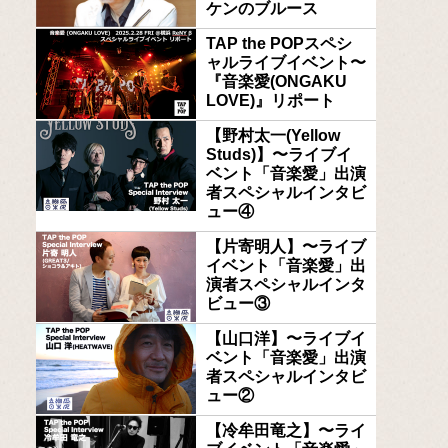
ケンのブルース
TAP the POPスペシ
ャルライブイベント〜
『音楽愛(ONGAKU
LOVE)』リポート
【野村太一(Yellow
Studs)】〜ライブイ
ベント「音楽愛」出演
者スペシャルインタビ
ュー④
【片寄明人】〜ライブ
イベント「音楽愛」出
演者スペシャルインタ
ビュー③
【山口洋】〜ライブイ
ベント「音楽愛」出演
者スペシャルインタビ
ュー②
【冷牟田竜之】〜ライ