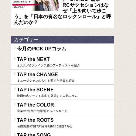
RCサクセションはな
ぜ「上を向いて歩こ
う」を「日本の有名なロックンロール」と呼
んだのか？
カテゴリー
今月のPICK UPコラム
TAP the NEXT
オススメ&ブレイク予感のアーティストを紹介
TAP the CHANGE
ミュージシャンの人生を変えた音楽を紹介
TAP the SCENE
映画の名シーンや名曲を発掘する人気コラム
TAP the COLOR
音楽の“色”気〜色彩別アルバムガイド
TAP the ROOTS
名曲誕生の“鍵”や“謎”を紐解く知的好奇心
TAP the SONG