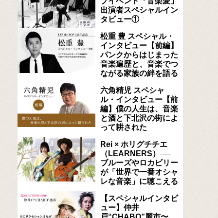
ブイベント「音楽愛」
出演者スペシャルイン
タビュー①
松重 豊 スペシャル・
インタビュー【前編】
パンクからはじまった
音楽遍歴と、音楽でつ
ながる家族の絆を語る
六角精児 スペシャ
ル・インタビュー【前
編】僕の人生は、音楽
と酒と下北沢の街によ
って耕された
Rei × ホリグチチエ
（LEARNERS）──
ブルーズやロカビリー
が「世界で一番オシャ
レな音楽」に聴こえる
【スペシャルインタビ
ュー】仲井
戸“CHABO”麗市〜