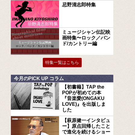
忌野清志郎特集
ミュージシャン伝記映
画特集〜ロック／バン
ド/カントリー編
特集一覧はこちら
今月のPICK UP コラム
【初書籍】TAP the
POPが初めての本
『音楽愛(ONGAKU
LOVE)』を出版しま
した
【萩原健一インタビュ
ー】原点回帰したこと
で進化を続けるショー