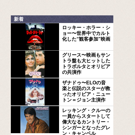
新着
ロッキー・ホラー・シ
ョー〜世界中でカルト
化した“観客参加”映画
グリース〜映画もサン
トラ盤も大ヒットした
トラボルタとオリビア
の共演作
ザナドゥ〜ELOの音
楽と伝説のスターが救
ったオリビア・ニュー
トン＝ジョン主演作
レッキング・クルーの
一員からスタートして
偉大なるカントリー・
シンガーとなったグレ
ン・キャンベル