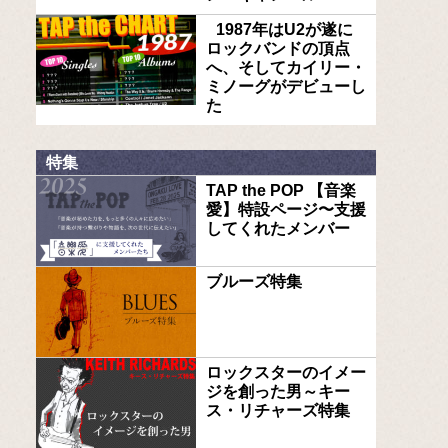
1987年はU2が遂に
ロックバンドの頂点
へ、そしてカイリー・
ミノーグがデビューし
た
特集
TAP the POP 【音楽
愛】特設ページ〜支援
してくれたメンバー
ブルーズ特集
ロックスターのイメー
ジを創った男～キー
ス・リチャーズ特集