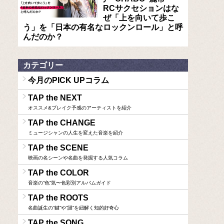
RCサクセションはな
ぜ「上を向いて歩こ
う」を「日本の有名なロックンロール」と呼
んだのか？
カテゴリー
今月のPICK UPコラム
TAP the NEXT
オススメ&ブレイク予感のアーティストを紹介
TAP the CHANGE
ミュージシャンの人生を変えた音楽を紹介
TAP the SCENE
映画の名シーンや名曲を発掘する人気コラム
TAP the COLOR
音楽の“色”気〜色彩別アルバムガイド
TAP the ROOTS
名曲誕生の“鍵”や“謎”を紐解く知的好奇心
TAP the SONG