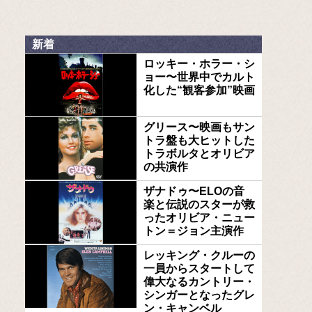
新着
ロッキー・ホラー・シ
ョー〜世界中でカルト
化した“観客参加”映画
グリース〜映画もサン
トラ盤も大ヒットした
トラボルタとオリビア
の共演作
ザナドゥ〜ELOの音
楽と伝説のスターが救
ったオリビア・ニュー
トン＝ジョン主演作
レッキング・クルーの
一員からスタートして
偉大なるカントリー・
シンガーとなったグレ
ン・キャンベル