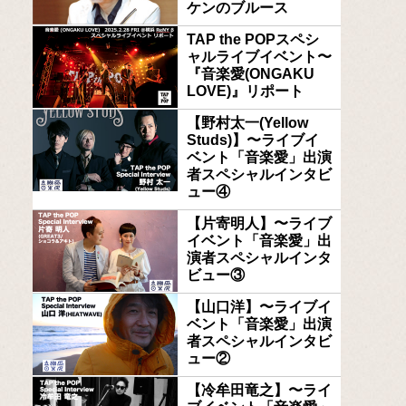
ケンのブルース
TAP the POPスペシ
ャルライブイベント〜
『音楽愛(ONGAKU
LOVE)』リポート
【野村太一(Yellow
Studs)】〜ライブイ
ベント「音楽愛」出演
者スペシャルインタビ
ュー④
【片寄明人】〜ライブ
イベント「音楽愛」出
演者スペシャルインタ
ビュー③
【山口洋】〜ライブイ
ベント「音楽愛」出演
者スペシャルインタビ
ュー②
【冷牟田竜之】〜ライ