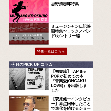
忌野清志郎特集
ミュージシャン伝記映
画特集〜ロック／バン
ド/カントリー編
特集一覧はこちら
今月のPICK UP コラム
【初書籍】TAP the
POPが初めての本
『音楽愛(ONGAKU
LOVE)』を出版しま
した
【萩原健一インタビュ
ー】原点回帰したこと
で進化を続けるショー