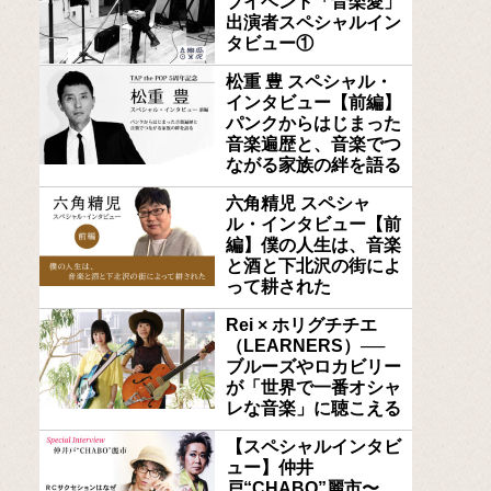
ブイベント「音楽愛」
出演者スペシャルイン
タビュー①
松重 豊 スペシャル・
インタビュー【前編】
パンクからはじまった
音楽遍歴と、音楽でつ
ながる家族の絆を語る
六角精児 スペシャ
ル・インタビュー【前
編】僕の人生は、音楽
と酒と下北沢の街によ
って耕された
Rei × ホリグチチエ
（LEARNERS）──
ブルーズやロカビリー
が「世界で一番オシャ
レな音楽」に聴こえる
【スペシャルインタビ
ュー】仲井
戸“CHABO”麗市〜