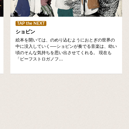
TAP the NEXT
ショピン
絵本を開いては、のめり込むようにおとぎの世界の
中に没入していく──ショピンが奏でる音楽は、幼い
頃のそんな気持ちを思い出させてくれる。 現在も
「ビーフストロガノフ…