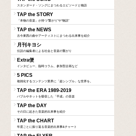
スタンダード・ソングにまつわるエピソードと物語
TAP the STORY
「本物の音楽」が持つ“繋がり”や“物語”
TAP the NEWS
古今東西の曲やアーティストにまつわる出来事を紹介
月刊キヨシ
伝説の編集者による社会と音楽の繋がり
Extra便
インタビュー、臨時コラム、参加型企画など
5 PICS
複雑化するコンテンツ業界に「超シンプル」な世界を。
TAP the ERA 1989-2019
バブルやネットを吸収した「平成」の音楽
TAP the DAY
その日に起きた音楽的出来事を紹介
TAP the CHART
年度ごとに振り返る音楽的出来事&チャート
TAP the FLYER