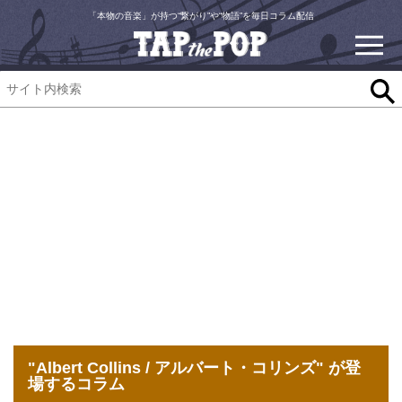
「本物の音楽」が持つ“繋がり”や“物語”を毎日コラム配信
"Albert Collins / アルバート・コリンズ" が登
場するコラム