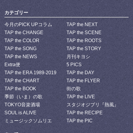
カテゴリー
今月のPICK UPコラム
TAP the NEXT
TAP the CHANGE
TAP the SCENE
TAP the COLOR
TAP the ROOTS
TAP the SONG
TAP the STORY
TAP the NEWS
月刊キヨシ
Extra便
5 PICS
TAP the ERA 1989-2019
TAP the DAY
TAP the CHART
TAP the FLYER
TAP the BOOK
街の歌
季節（いま）の歌
TAP the LIVE
TOKYO音楽酒場
スタジオジブリ『熱風』
SOUL is ALIVE
TAP the RECIPE
ミュージックソムリエ
TAP the PIC