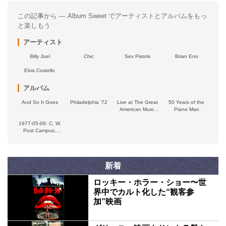
この記事から — Album Sweet でアーティストとアルバムをもっ
と楽しもう
アーティスト
Billy Joel
Chic
Sex Pistols
Brian Eno
Elvis Costello
アルバム
And So It Goes
Philadelphia '72
Live at The Great
50 Years of the
American Music
Piano Man
Hall, 1975
1977‐05‐06: C. W.
Post Campus,
Long Island
University,
Brookville, NY,
USA
新着
ロッキー・ホラー・ショー〜世
界中でカルト化した“観客参
加”映画