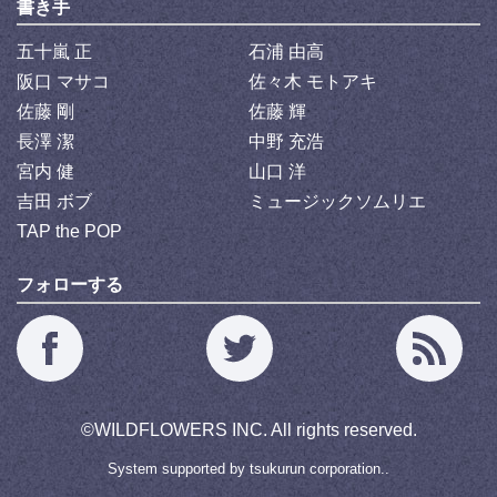
書き手
五十嵐 正
石浦 由高
阪口 マサコ
佐々木 モトアキ
佐藤 剛
佐藤 輝
長澤 潔
中野 充浩
宮内 健
山口 洋
吉田 ボブ
ミュージックソムリエ
TAP the POP
フォローする
©
WILDFLOWERS INC.
All rights reserved.
System supported by
tsukurun corporation..