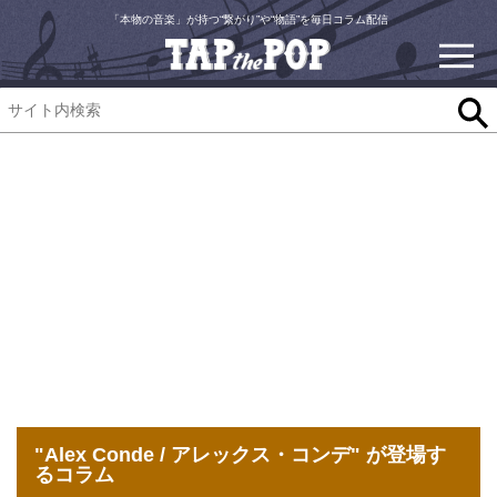
「本物の音楽」が持つ“繋がり”や“物語”を毎日コラム配信
"Alex Conde / アレックス・コンデ" が登場す
るコラム