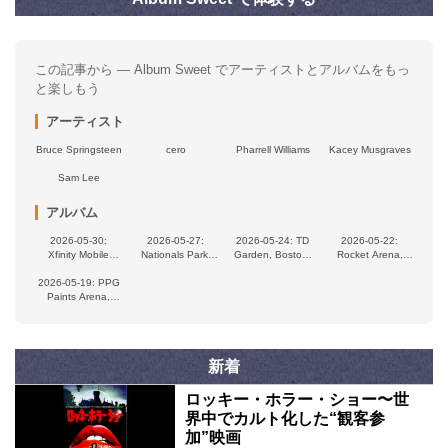
この記事から — Album Sweet でアーティストとアルバムをもっ
と楽しもう
アーティスト
Bruce Springsteen
cero
Pharrell Williams
Kacey Musgraves
Sam Lee
アルバム
2026‑05‑30:
2026‐05‐27:
2026‑05‑24: TD
2026‐05‐22:
Xfinity Mobile
Nationals Park,
Garden, Boston,
Rocket Arena,
Arena,
Washington, DC,
MA, USA
Cleveland, OH,
2026‐05‐19: PPG
Philadelphia, PA,
USA
USA
Paints Arena,
USA
Pittsburgh, PA,
USA
新着
ロッキー・ホラー・ショー〜世
界中でカルト化した“観客参
加”映画