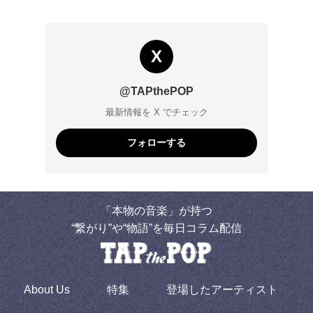
X
@TAPthePOP
最新情報を X でチェック
フォローする
「本物の音楽」が持つ
“繋がり”や“物語”を毎日コラム配信
About Us
特集
登場したアーティスト