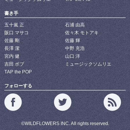
書き手
五十嵐 正
石浦 由高
阪口 マサコ
佐々木 モトアキ
佐藤 剛
佐藤 輝
長澤 潔
中野 充浩
宮内 健
山口 洋
吉田 ボブ
ミュージックソムリエ
TAP the POP
フォローする
©
WILDFLOWERS INC.
All rights reserved.