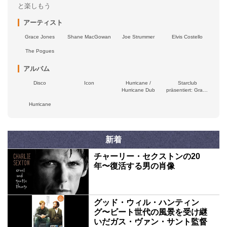
と楽しもう
アーティスト
Grace Jones
Shane MacGowan
Joe Strummer
Elvis Costello
The Pogues
アルバム
Disco
Icon
Hurricane /
Starclub
Hurricane Dub
präsentiert: Grace
Jones
Hurricane
新着
チャーリー・セクストンの20
年〜復活する男の肖像
グッド・ウィル・ハンティン
グ〜ビート世代の風景を受け継
いだガス・ヴァン・サント監督