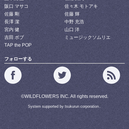
阪口 マサコ
佐々木 モトアキ
佐藤 剛
佐藤 輝
長澤 潔
中野 充浩
宮内 健
山口 洋
吉田 ボブ
ミュージックソムリエ
TAP the POP
フォローする
©
WILDFLOWERS INC.
All rights reserved.
System supported by
tsukurun corporation..