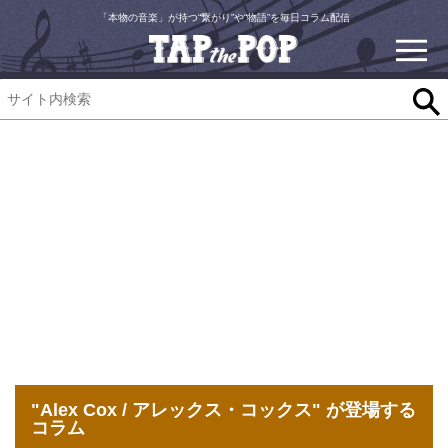
「本物の音楽」が持つ“繋がり”や“物語”を毎日コラム配信
"Alex Cox / アレックス・コックス" が登場する
コラム