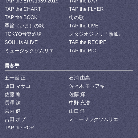
TAP the ERA 1989-2019
TAP the DAY
TAP the CHART
TAP the FLYER
TAP the BOOK
街の歌
季節（いま）の歌
TAP the LIVE
TOKYO音楽酒場
スタジオジブリ『熱風』
SOUL is ALIVE
TAP the RECIPE
ミュージックソムリエ
TAP the PIC
書き手
五十嵐 正
石浦 由高
阪口 マサコ
佐々木 モトアキ
佐藤 剛
佐藤 輝
長澤 潔
中野 充浩
宮内 健
山口 洋
吉田 ボブ
ミュージックソムリエ
TAP the POP