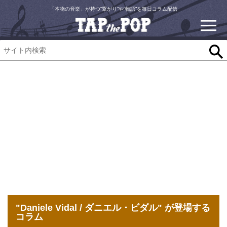
「本物の音楽」が持つ“繋がり”や“物語”を毎日コラム配信
"Daniele Vidal / ダニエル・ビダル" が登場する
コラム