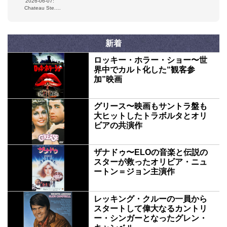
Barbara, CA, USA
2026-06-07:
Woodinville, WA,
Chateau Ste.
USA
Michelle Winery,
Woodinville, WA,
USA
新着
ロッキー・ホラー・ショー〜世
界中でカルト化した“観客参
加”映画
グリース〜映画もサントラ盤も
大ヒットしたトラボルタとオリ
ビアの共演作
ザナドゥ〜ELOの音楽と伝説の
スターが救ったオリビア・ニュ
ートン＝ジョン主演作
レッキング・クルーの一員から
スタートして偉大なるカントリ
ー・シンガーとなったグレン・