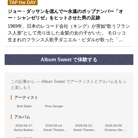
TAP the DAY
ジョー・ダッサンを偲んで〜永遠のポップナンバー「オ
ー・シャンゼリゼ」をヒットさせた男の足跡
1969年、日本のレコード会社（キング）が突如“歌うフラン
ス人形”として売り出した金髪の女の子がいた。 モロッコ
生まれのフランス人歌手ダニエル・ビダルが歌った「…
Album Sweet で体験する
この記事から — Album Sweet でアーティストとアルバムをもっ
と楽しもう
アーティスト
Bob Dylan
Pete Seeger
アルバム
2026-06-17:
2026-06-14:
2026-06-13:
2026-06-06:
Santa Barbara
Greek Theatre,
Greek Theatre,
Chateau Ste.
Bowl, Santa
Berkeley, CA, USA
Berkeley, CA, USA
Michelle Winery,