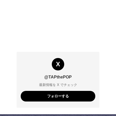
X
@TAPthePOP
最新情報を X でチェック
フォローする