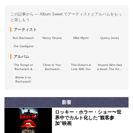
この記事から — Album Sweet でアーティストとアルバムをもっ
と楽しもう
アーティスト
Burt Bacharach
Nancy Sinatra
Mike Myers
Quincy Jones
The Cardigans
アルバム
The Songs of
Close to You:
This Guitar’s in
Anyone Who Had
Bacharach &
Bacharach
Love With You
a Heart: The Art of
Costello
Reimagined (The
the Songwriter
Blame It on
Original London
Bacharach!
Cast Recording)
新着
ロッキー・ホラー・ショー〜世
界中でカルト化した“観客参
加”映画