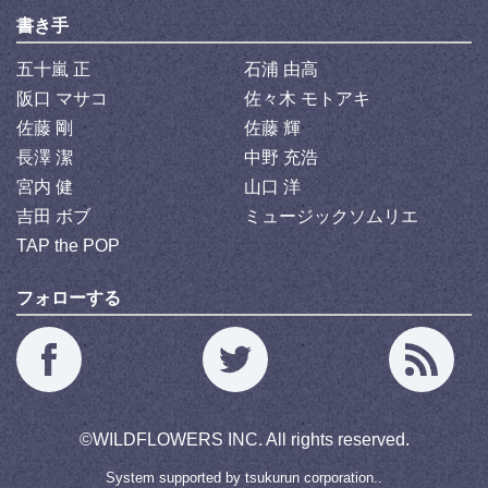
書き手
五十嵐 正
石浦 由高
阪口 マサコ
佐々木 モトアキ
佐藤 剛
佐藤 輝
長澤 潔
中野 充浩
宮内 健
山口 洋
吉田 ボブ
ミュージックソムリエ
TAP the POP
フォローする
©
WILDFLOWERS INC.
All rights reserved.
System supported by
tsukurun corporation..