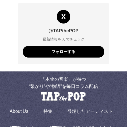
X
@TAPthePOP
最新情報を X でチェック
フォローする
「本物の音楽」が持つ
“繋がり”や“物語”を毎日コラム配信
About Us
特集
登場したアーティスト