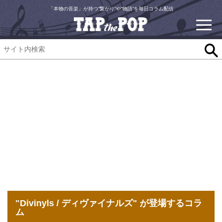
「本物の音楽」が持つ“繋がり”や“物語”を毎日コラム配信
"Divinyls / ディヴァイナルズ" が登場するコラ
ム