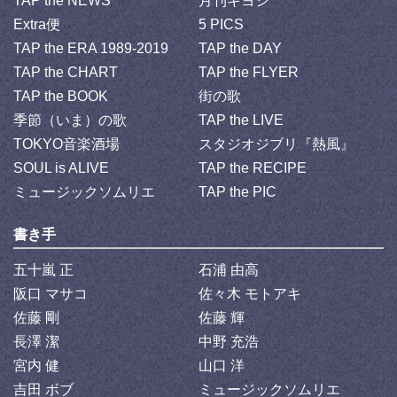
TAP the NEWS
月刊キヨシ
Extra便
5 PICS
TAP the ERA 1989-2019
TAP the DAY
TAP the CHART
TAP the FLYER
TAP the BOOK
街の歌
季節（いま）の歌
TAP the LIVE
TOKYO音楽酒場
スタジオジブリ『熱風』
SOUL is ALIVE
TAP the RECIPE
ミュージックソムリエ
TAP the PIC
書き手
五十嵐 正
石浦 由高
阪口 マサコ
佐々木 モトアキ
佐藤 剛
佐藤 輝
長澤 潔
中野 充浩
宮内 健
山口 洋
吉田 ボブ
ミュージックソムリエ