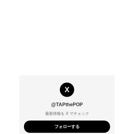
X
@TAPthePOP
最新情報を X でチェック
フォローする