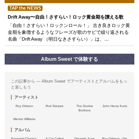
TAP the NEWS
Drift Away〜自由！さすらい！ロック黄金期を讃える歌
「自由！さすらい！ロックンロール！」 古き良きロック黄
金期を象徴するようなフレーズが歌のサビで繰り返される
名曲「Drift Away （明日なきさすらい）」は、…
Album Sweet で体験する
この記事から — Album Sweet でアーティストとアルバムをもっ
と楽しもう
アーティスト
Roy Orbison
Rod Stewart
The Doobie
John Henry Kurtz
Brothers
Mentor Williams
アルバム
Essential Classics,
A Cat Called
Dreamin' (Live
Roy Orbison - Die