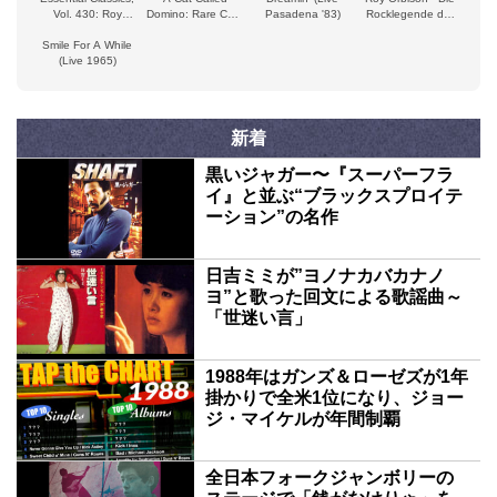
Vol. 430: Roy
Domino: Rare Cuts
Pasadena '83)
Rocklegende der
Orbison
from Roy
Sechziger Jahre
Smile For A While
(Biografie)
(Live 1965)
新着
黒いジャガー〜『スーパーフラ
イ』と並ぶ“ブラックスプロイテ
ーション”の名作
日吉ミミが”ヨノナカバカナノ
ヨ”と歌った回文による歌謡曲～
「世迷い言」
1988年はガンズ＆ローゼズが1年
掛かりで全米1位になり、ジョー
ジ・マイケルが年間制覇
全日本フォークジャンボリーの