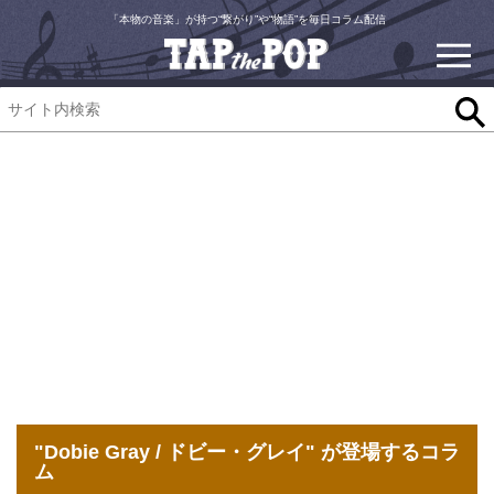
「本物の音楽」が持つ“繋がり”や“物語”を毎日コラム配信
"Dobie Gray / ドビー・グレイ" が登場するコラ
ム