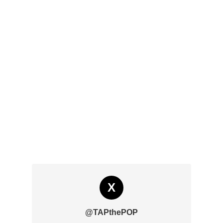
X
@TAPthePOP