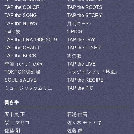
TAP the COLOR
TAP the ROOTS
TAP the SONG
TAP the STORY
TAP the NEWS
月刊キヨシ
Extra便
5 PICS
TAP the ERA 1989-2019
TAP the DAY
TAP the CHART
TAP the FLYER
TAP the BOOK
街の歌
季節（いま）の歌
TAP the LIVE
TOKYO音楽酒場
スタジオジブリ『熱風』
SOUL is ALIVE
TAP the RECIPE
ミュージックソムリエ
TAP the PIC
書き手
五十嵐 正
石浦 由高
阪口 マサコ
佐々木 モトアキ
佐藤 剛
佐藤 輝