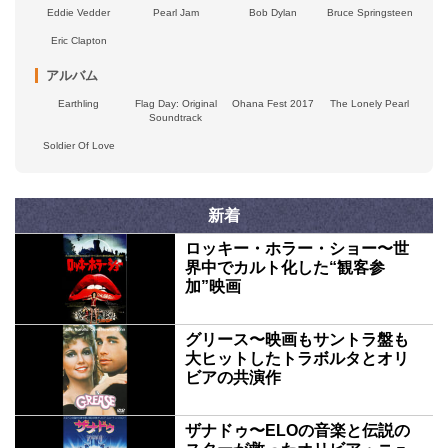
Eddie Vedder
Pearl Jam
Bob Dylan
Bruce Springsteen
Eric Clapton
アルバム
Earthling
Flag Day: Original
Ohana Fest 2017
The Lonely Pearl
Soundtrack
Soldier Of Love
新着
ロッキー・ホラー・ショー〜世
界中でカルト化した“観客参
加”映画
グリース〜映画もサントラ盤も
大ヒットしたトラボルタとオリ
ビアの共演作
ザナドゥ〜ELOの音楽と伝説の