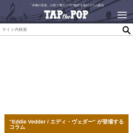
「本物の音楽」が持つ“繋がり”や“物語”を毎日コラム配信
"Eddie Vedder / エディ・ヴェダー" が登場する
コラム