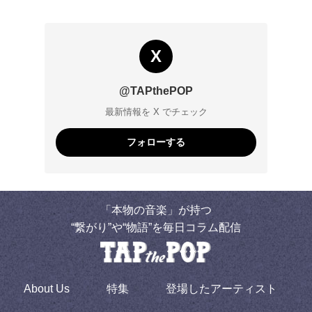
X
@TAPthePOP
最新情報を X でチェック
フォローする
「本物の音楽」が持つ
“繋がり”や“物語”を毎日コラム配信
About Us
特集
登場したアーティスト