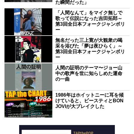
た瞬間だった」
「人間なんて」をマイク無しで
歌って伝説になった吉田拓郎～
第3回全日本フォークジャンボリ
ー
無名だった三上寛が大観衆の喝
采を浴びた「夢は夜ひらく」～
第3回全日本フォークジャンボリ
ー
人間の証明のテーマ〜ジョー山
中の歌声を世に知らしめた運命
の一曲
1986年はホイットニーに耳を傾
けていると、ビースティとBON
JOVIが大ブレイクした