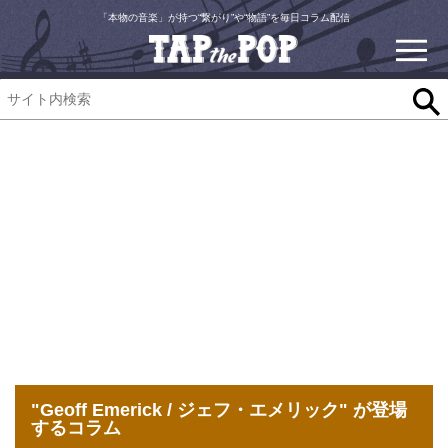
「本物の音楽」が持つ“繋がり”や“物語”を毎日コラム配信
"Geoff Emerick / ジェフ・エメリック" が登場
するコラム