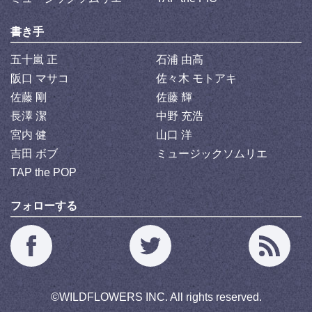
書き手
五十嵐 正
石浦 由高
阪口 マサコ
佐々木 モトアキ
佐藤 剛
佐藤 輝
長澤 潔
中野 充浩
宮内 健
山口 洋
吉田 ボブ
ミュージックソムリエ
TAP the POP
フォローする
©
WILDFLOWERS INC.
All rights reserved.