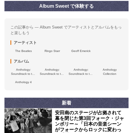
Album Sweet で体験する
この記事から — Album Sweet でアーティストとアルバムをもっ
と楽しもう
アーティスト
The Beatles
Ringo Starr
Geoff Emerick
アルバム
Anthology:
Anthology:
Anthology:
Anthology
Soundtrack to the
Soundtrack to the
Soundtrack to the
Collection
Disney+ Series
Disney+ Series
Disney+ Series
(Episodes 7-9)
Anthology 4
(Episodes 4-6)
(Episodes 1-3)
新着
安田南のステージが占拠されて
幕を閉じた第3回フォーク・ジャ
ンボリー～「日本の音楽シーン
がフォークからロックに変わっ