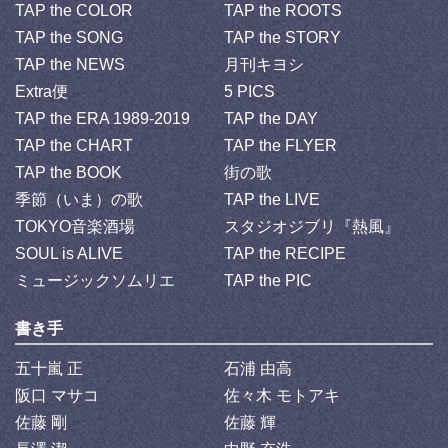
TAP the COLOR
TAP the ROOTS
TAP the SONG
TAP the STORY
TAP the NEWS
月刊キヨシ
Extra便
5 PICS
TAP the ERA 1989-2019
TAP the DAY
TAP the CHART
TAP the FLYER
TAP the BOOK
街の歌
季節（いま）の歌
TAP the LIVE
TOKYO音楽酒場
スタジオジブリ『熱風』
SOUL is ALIVE
TAP the RECIPE
ミュージックソムリエ
TAP the PIC
書き手
五十嵐 正
石浦 由高
阪口 マサコ
佐々木 モトアキ
佐藤 剛
佐藤 輝