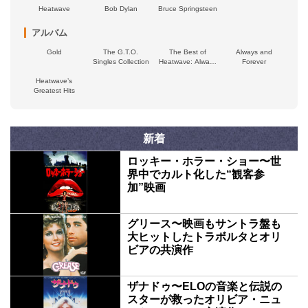
Heatwave
Bob Dylan
Bruce Springsteen
アルバム
Gold
The G.T.O.
The Best of
Always and
Singles Collection
Heatwave: Always
Forever
and Forever
Heatwave’s
Greatest Hits
新着
ロッキー・ホラー・ショー〜世
界中でカルト化した“観客参
加”映画
グリース〜映画もサントラ盤も
大ヒットしたトラボルタとオリ
ビアの共演作
ザナドゥ〜ELOの音楽と伝説の
スターが救ったオリビア・ニュ