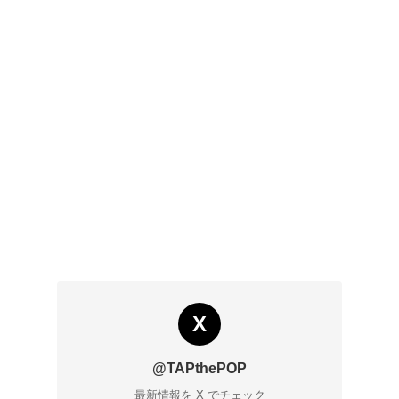
X
@TAPthePOP
最新情報を X でチェック