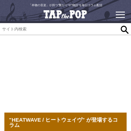
「本物の音楽」が持つ“繋がり”や“物語”を毎日コラム配信
"HEATWAVE / ヒートウェイヴ" が登場するコ
ラム