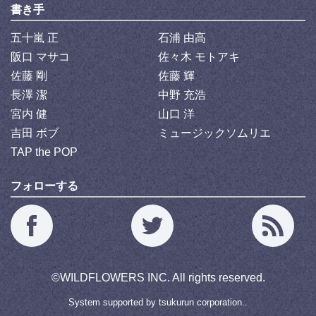
書き手
五十嵐 正
石浦 由高
阪口 マサコ
佐々木 モトアキ
佐藤 剛
佐藤 輝
長澤 潔
中野 充浩
宮内 健
山口 洋
吉田 ボブ
ミュージックソムリエ
TAP the POP
フォローする
©
WILDFLOWERS INC.
All rights reserved.
System supported by
tsukurun corporation..