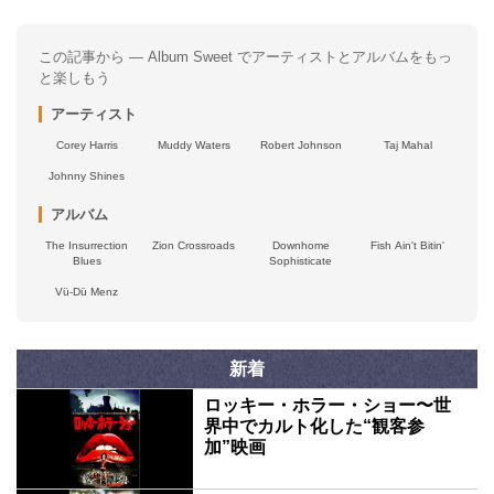
この記事から — Album Sweet でアーティストとアルバムをもっ
と楽しもう
アーティスト
Corey Harris
Muddy Waters
Robert Johnson
Taj Mahal
Johnny Shines
アルバム
The Insurrection
Zion Crossroads
Downhome
Fish Ain't Bitin'
Blues
Sophisticate
Vü-Dü Menz
新着
ロッキー・ホラー・ショー〜世
界中でカルト化した“観客参
加”映画