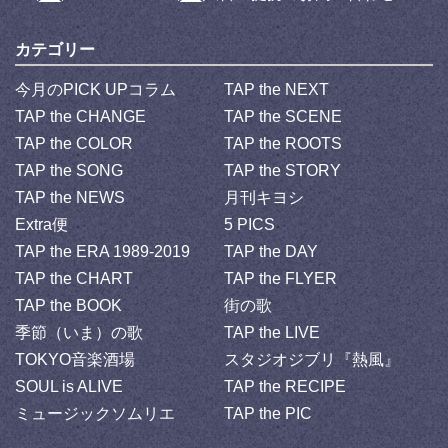
カテゴリー
今月のPICK UPコラム
TAP the NEXT
TAP the CHANGE
TAP the SCENE
TAP the COLOR
TAP the ROOTS
TAP the SONG
TAP the STORY
TAP the NEWS
月刊キヨシ
Extra便
5 PICS
TAP the ERA 1989-2019
TAP the DAY
TAP the CHART
TAP the FLYER
TAP the BOOK
街の歌
季節（いま）の歌
TAP the LIVE
TOKYO音楽酒場
スタジオジブリ『熱風』
SOUL is ALIVE
TAP the RECIPE
ミュージックソムリエ
TAP the PIC