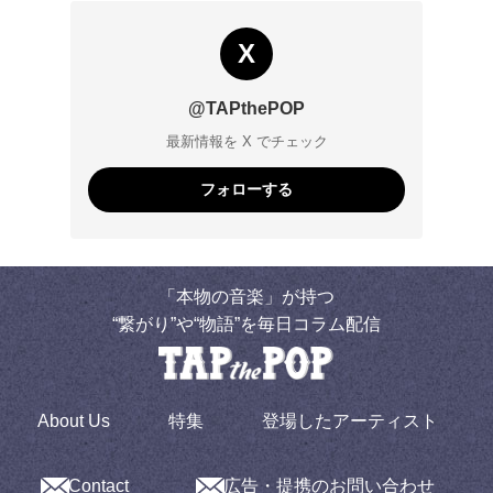
X
@TAPthePOP
最新情報を X でチェック
フォローする
「本物の音楽」が持つ
“繋がり”や“物語”を毎日コラム配信
About Us
特集
登場したアーティスト
Contact
広告・提携のお問い合わせ