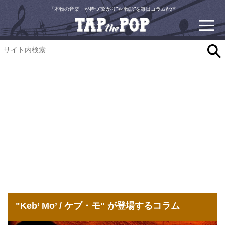
「本物の音楽」が持つ“繋がり”や“物語”を毎日コラム配信
"Keb’ Mo’ / ケブ・モ" が登場するコラム