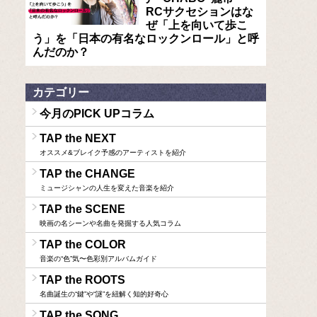
RCサクセションはな
ぜ「上を向いて歩こ
う」を「日本の有名なロックンロール」と呼
んだのか？
カテゴリー
今月のPICK UPコラム
TAP the NEXT
オススメ&ブレイク予感のアーティストを紹介
TAP the CHANGE
ミュージシャンの人生を変えた音楽を紹介
TAP the SCENE
映画の名シーンや名曲を発掘する人気コラム
TAP the COLOR
音楽の“色”気〜色彩別アルバムガイド
TAP the ROOTS
名曲誕生の“鍵”や“謎”を紐解く知的好奇心
TAP the SONG