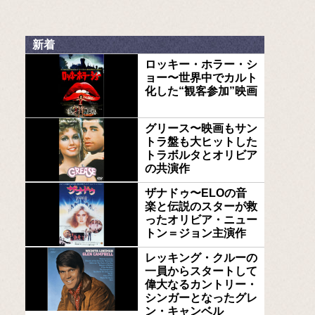
新着
ロッキー・ホラー・シ
ョー〜世界中でカルト
化した“観客参加”映画
グリース〜映画もサン
トラ盤も大ヒットした
トラボルタとオリビア
の共演作
ザナドゥ〜ELOの音
楽と伝説のスターが救
ったオリビア・ニュー
トン＝ジョン主演作
レッキング・クルーの
一員からスタートして
偉大なるカントリー・
シンガーとなったグレ
ン・キャンベル