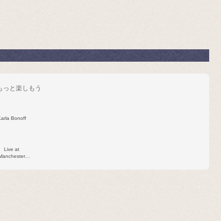
をもっと楽しもう
arla Bonoff
Live at
Manchester
ee Trade Hall,
Manchester,
.K. July 29,
1977