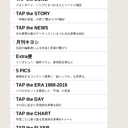
スタンダード・ソングにまつわるエピソードと物語
TAP the STORY
「本物の音楽」が持つ“繋がり”や“物語”
TAP the NEWS
古今東西の曲やアーティストにまつわる出来事を紹介
月刊キヨシ
伝説の編集者による社会と音楽の繋がり
Extra便
インタビュー、臨時コラム、参加型企画など
5 PICS
複雑化するコンテンツ業界に「超シンプル」な世界を。
TAP the ERA 1989-2019
バブルやネットを吸収した「平成」の音楽
TAP the DAY
その日に起きた音楽的出来事を紹介
TAP the CHART
年度ごとに振り返る音楽的出来事&チャート
TAP the FLYER