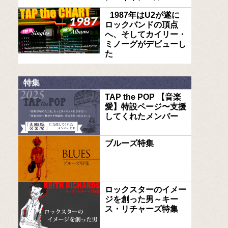
1987年はU2が遂に
ロックバンドの頂点
へ、そしてカイリー・
ミノーグがデビューし
た
特集
TAP the POP 【音楽
愛】特設ページ〜支援
してくれたメンバー
ブルーズ特集
ロックスターのイメー
ジを創った男～キー
ス・リチャーズ特集