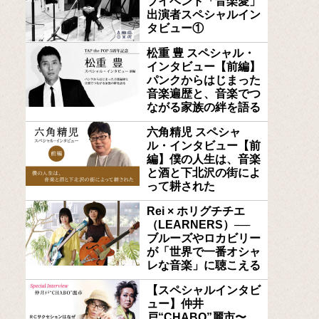
ブイベント「音楽愛」
出演者スペシャルイン
タビュー①
松重 豊 スペシャル・
インタビュー【前編】
パンクからはじまった
音楽遍歴と、音楽でつ
ながる家族の絆を語る
六角精児 スペシャ
ル・インタビュー【前
編】僕の人生は、音楽
と酒と下北沢の街によ
って耕された
Rei × ホリグチチエ
（LEARNERS）──
ブルーズやロカビリー
が「世界で一番オシャ
レな音楽」に聴こえる
【スペシャルインタビ
ュー】仲井
戸“CHABO”麗市〜