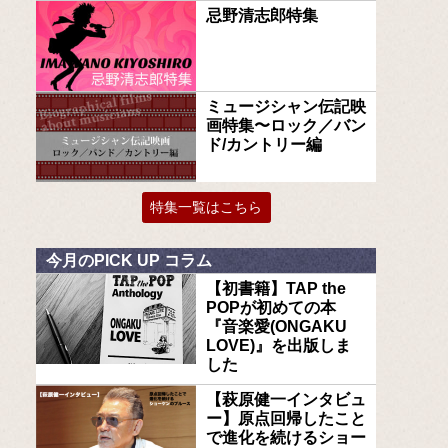
忌野清志郎特集
ミュージシャン伝記映
画特集〜ロック／バン
ド/カントリー編
特集一覧はこちら
今月のPICK UP コラム
【初書籍】TAP the
POPが初めての本
『音楽愛(ONGAKU
LOVE)』を出版しま
した
【萩原健一インタビュ
ー】原点回帰したこと
で進化を続けるショー