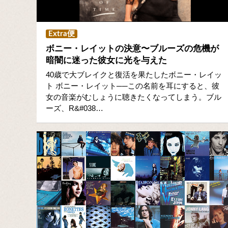
Extra便
ボニー・レイットの決意〜ブルーズの危機が
暗闇に迷った彼女に光を与えた
40歳で大ブレイクと復活を果たしたボニー・レイッ
ト ボニー・レイット──この名前を耳にすると、彼
女の音楽がむしょうに聴きたくなってしまう。ブル
ーズ、R&#038…