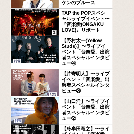
ケンのブルース
TAP the POPスペシ
ャルライブイベント〜
『音楽愛(ONGAKU
LOVE)』リポート
【野村太一(Yellow
Studs)】〜ライブイ
ベント「音楽愛」出演
者スペシャルインタビ
ュー④
【片寄明人】〜ライブ
イベント「音楽愛」出
演者スペシャルインタ
ビュー③
【山口洋】〜ライブイ
ベント「音楽愛」出演
者スペシャルインタビ
ュー②
【冷牟田竜之】〜ライ