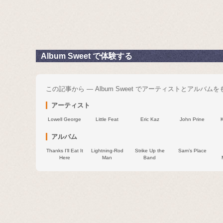
Album Sweet で体験する
この記事から — Album Sweet でアーティストとアルバム
アーティスト
Lowell George
Little Feat
Eric Kaz
John Prine
K
アルバム
Thanks I’ll Eat It
Lightning-Rod
Strike Up the
Sam’s Place
Here
Man
Band
Fr
U