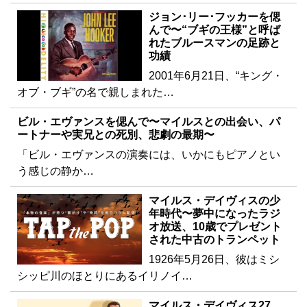
ジョン･リー･フッカーを偲
んで〜“ブギの王様”と呼ば
れたブルースマンの足跡と
功績
2001年6月21日、“キング・
オブ・ブギ”の名で親しまれた…
ビル・エヴァンスを偲んで〜マイルスとの出会い、パ
ートナーや実兄との死別、悲劇の最期〜
「ビル・エヴァンスの演奏には、いかにもピアノとい
う感じの静か…
マイルス・デイヴィスの少
年時代〜夢中になったラジ
オ放送、10歳でプレゼント
された中古のトランペット
1926年5月26日、彼はミシ
シッピ川のほとりにあるイリノイ…
マイルス・デイヴィス27