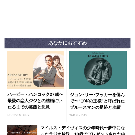
あなたにおすすめ
ハービー・ハンコック27歳〜
ジョン･リー･フッカーを偲ん
最愛の恋人ジジとの結婚にい
で〜“ブギの王様”と呼ばれた
たるまでの葛藤と決意
ブルースマンの足跡と功績
TAP the STORY
TAP the DAY
マイルス・デイヴィスの少年時代〜夢中にな
ったラジオ放送、10歳でプレゼントされた中