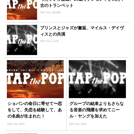
古のトランペット
TAP the NEWS
プリンスとジャズが邂逅、マイルス・デイヴ
ィスとの共演
TAP the LIVE
ショパンの命日に寄せて〜恋
グループの結束よりもさらな
をして、失恋を経験して、あ
る音楽の飛躍を求めてニー
の名曲が生まれた！
ル・ヤングを加えた
CS&#038;N
TAP the DAY
TAP the DAY