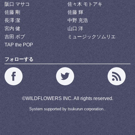
阪口 マサコ
佐々木 モトアキ
佐藤 剛
佐藤 輝
長澤 潔
中野 充浩
宮内 健
山口 洋
吉田 ボブ
ミュージックソムリエ
TAP the POP
フォローする
©
WILDFLOWERS INC.
All rights reserved.
System supported by
tsukurun corporation..