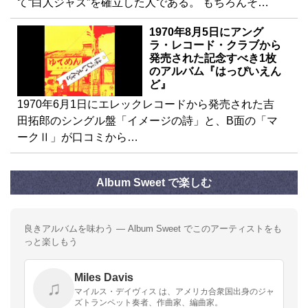
て“白人ジャズ”を確立した人である。 もちろんそ…
1970年8月5日にアング
ラ・レコード・クラブから
発売された記念すべき1枚
のアルバム『はっぴいえん
ど』
1970年6月1日にエレックレコードから発売された吉
田拓郎のシングル盤「イメージの詩」と、B面の「マ
ークⅡ」が口コミから…
Album Sweet で楽しむ
良きアルバムを味わう — Album Sweet でこのアーティストをも
っと楽しもう
Miles Davis
♫
マイルス・デイヴィス は、アメリカ合衆国出身のジャ
ズトランペット奏者、作曲家、編曲家。