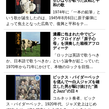
空ひばりが歌った反戦と平
和の歌
1974年に「一本の鉛筆」と
いう歌が誕生したのは、1945年8月6日に原子爆弾に
よって焦土となった広島で、復興と平和をテ…
濃霧に包まれた中でピン
ク・フロイドが「原子心
母」を演奏した箱根アフロ
ディーテ
「ロックは英語で歌うべき
か、日本語で歌うべきか」という論争が起こっていた
1970年から71年にかけて、本物のロックを目指…
ビックス・バイダーベック
を偲んで〜白人ジャズを確
立した男が駆け抜けた“酒
とJazz”の日々
コルネット奏者、ビック
ス・バイダーベック。1920年代、ジャズ史上はじめ