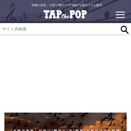
「本物の音楽」が持つ“繋がり”や“物語”を毎日コラム配信