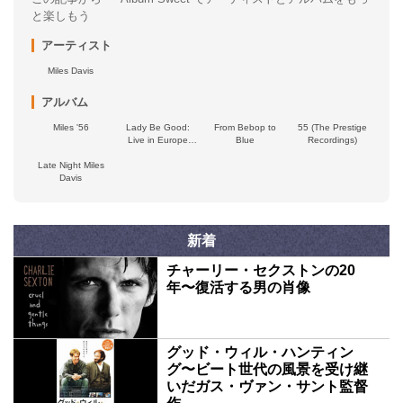
と楽しもう
アーティスト
Miles Davis
アルバム
Miles '56
Lady Be Good:
From Bebop to
55 (The Prestige
Live in Europe
Blue
Recordings)
with the Birdland
Late Night Miles
All-Stars 1956
Davis
新着
チャーリー・セクストンの20
年〜復活する男の肖像
グッド・ウィル・ハンティン
グ〜ビート世代の風景を受け継
いだガス・ヴァン・サント監督