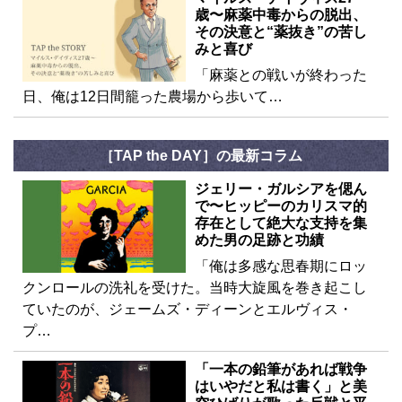
歳〜麻薬中毒からの脱出、
その決意と“薬抜き”の苦し
みと喜び
「麻薬との戦いが終わった
日、俺は12日間籠った農場から歩いて…
［TAP the DAY］の最新コラム
ジェリー・ガルシアを偲ん
で〜ヒッピーのカリスマ的
存在として絶大な支持を集
めた男の足跡と功績
「俺は多感な思春期にロッ
クンロールの洗礼を受けた。当時大旋風を巻き起こし
ていたのが、ジェームズ・ディーンとエルヴィス・
プ…
「一本の鉛筆があれば戦争
はいやだと私は書く」と美