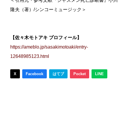
＜引用元・参考文献『ジャズメン死亡診断書』小川
隆夫（著）/シンコーミュージック＞
【佐々木モトアキ プロフィール】
https://ameblo.jp/sasakimotoaki/entry-
12648985123.html
X
Facebook
はてブ
Pocket
LINE