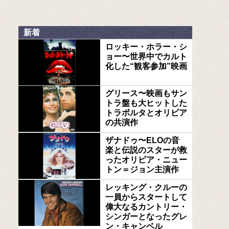
新着
ロッキー・ホラー・シ
ョー〜世界中でカルト
化した“観客参加”映画
グリース〜映画もサン
トラ盤も大ヒットした
トラボルタとオリビア
の共演作
ザナドゥ〜ELOの音
楽と伝説のスターが救
ったオリビア・ニュー
トン＝ジョン主演作
レッキング・クルーの
一員からスタートして
偉大なるカントリー・
シンガーとなったグレ
ン・キャンベル