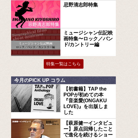
忌野清志郎特集
ミュージシャン伝記映
画特集〜ロック／バン
ド/カントリー編
特集一覧はこちら
今月のPICK UP コラム
【初書籍】TAP the
POPが初めての本
『音楽愛(ONGAKU
LOVE)』を出版しま
した
【萩原健一インタビュ
ー】原点回帰したこと
で進化を続けるショー