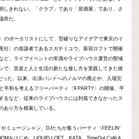
明しきれない。「クラブ」であり「居酒屋」であり、さ
場所だ。
LO〉のボーカリストにして、型破りなアイデアで東京のイ
夜社〉の首謀者であるスガナミユウ。新宿ロフトで開催
など、ライブイベントの常識やライブハウス運営の聖域
ンで、音楽と人と生活の新たな接し方を実践してきた彼
ことだった。以来、出演バンドへのノルマの廃止や、入場完
戦争と平和を考えるフリーパーティ〈9 PARTY〉の開催、平
するなど、従来のライブハウスには到底できなかったス
のあり方を模索している。
やミュージシャン、DJたちが集うパーティ〈FEELIN’
Mをはじめ、LIQUID LOFT、KATA、TimeOut Café＆