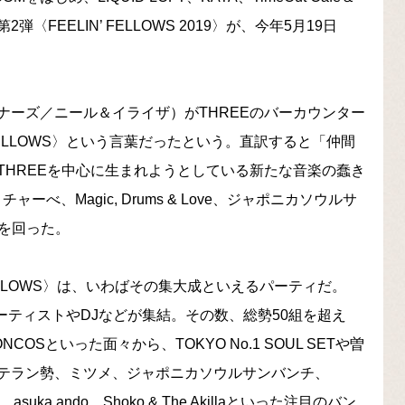
〈FEELIN’ FELLOWS 2019〉が、今年5月19日
ナーズ／ニール＆イライザ）がTHREEのバーカウンター
FELLOWS〉という言葉だったという。直訳すると「仲間
THREEを中心に生まれようとしている新たな音楽の蠢き
ャーべ、Magic, Drums & Love、ジャポニカソウルサ
アーを回った。
’ FELLOWS〉は、いわばその集大成といえるパーティだ。
らアーティストやDJなどが集結。その数、総勢50組を超え
Sといった面々から、TOKYO No.1 SOUL SETや曽
テラン勢、ミツメ、ジャポニカソウルサンバンチ、
tokiO、asuka ando、Shoko & The Akillaといった注目のバン