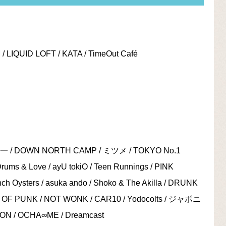
ID LOFT / KATA / TimeOut Café
一 / DOWN NORTH CAMP / ミツメ / TOKYO No.1
ms & Love / ayU tokiO / Teen Runnings / PINK
h Oysters / asuka ando / Shoko & The Akilla / DRUNK
AGE OF PUNK / NOT WONK / CAR10 / Yodocolts / ジャポニ
/ OCHA∞ME / Dreamcast