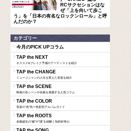
RCサクセションはな
ぜ「上を向いて歩こ
う」を「日本の有名なロックンロール」と呼
んだのか？
カテゴリー
今月のPICK UPコラム
TAP the NEXT
オススメ&ブレイク予感のアーティストを紹介
TAP the CHANGE
ミュージシャンの人生を変えた音楽を紹介
TAP the SCENE
映画の名シーンや名曲を発掘する人気コラム
TAP the COLOR
音楽の“色”気〜色彩別アルバムガイド
TAP the ROOTS
名曲誕生の“鍵”や“謎”を紐解く知的好奇心
TAP the SONG