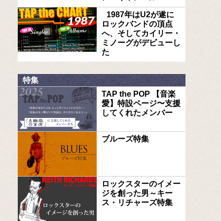
1987年はU2が遂に
ロックバンドの頂点
へ、そしてカイリー・
ミノーグがデビューし
た
特集
TAP the POP 【音楽
愛】特設ページ〜支援
してくれたメンバー
ブルーズ特集
ロックスターのイメー
ジを創った男～キー
ス・リチャーズ特集