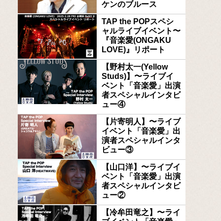
ケンのブルース
TAP the POPスペシ
ャルライブイベント〜
『音楽愛(ONGAKU
LOVE)』リポート
【野村太一(Yellow
Studs)】〜ライブイ
ベント「音楽愛」出演
者スペシャルインタビ
ュー④
【片寄明人】〜ライブ
イベント「音楽愛」出
演者スペシャルインタ
ビュー③
【山口洋】〜ライブイ
ベント「音楽愛」出演
者スペシャルインタビ
ュー②
【冷牟田竜之】〜ライ