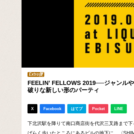
Extra便
FEELIN’ FELLOWS 2019──ジ
破りな新しい形のパーティ
X
Facebook
はてブ
Pocket
LINE
下北沢駅を降りて南口商店街を代沢三叉路まで下
ばらく歩いたところにあるビルの地下に、〈SHIMO