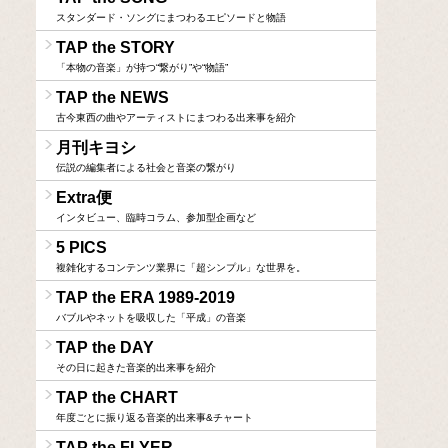
スタンダード・ソングにまつわるエピソードと物語
TAP the STORY
「本物の音楽」が持つ“繋がり”や“物語”
TAP the NEWS
古今東西の曲やアーティストにまつわる出来事を紹介
月刊キヨシ
伝説の編集者による社会と音楽の繋がり
Extra便
インタビュー、臨時コラム、参加型企画など
5 PICS
複雑化するコンテンツ業界に「超シンプル」な世界を。
TAP the ERA 1989-2019
バブルやネットを吸収した「平成」の音楽
TAP the DAY
その日に起きた音楽的出来事を紹介
TAP the CHART
年度ごとに振り返る音楽的出来事&チャート
TAP the FLYER