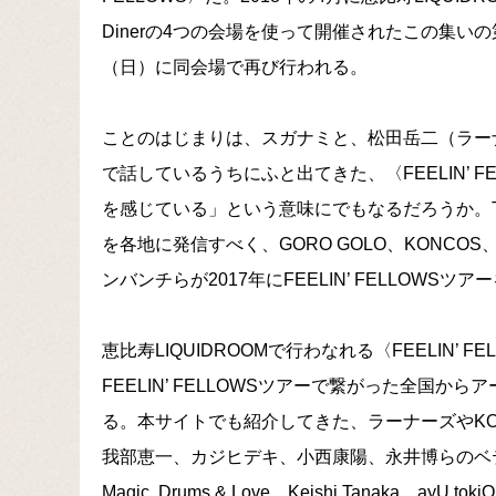
Dinerの4つの会場を使って開催されたこの集いの第2弾
（日）に同会場で再び行われる。
ことのはじまりは、スガナミと、松田岳二（ラー
で話しているうちにふと出てきた、〈FEELIN’ 
を感じている」という意味にでもなるだろうか。
を各地に発信すべく、GORO GOLO、KONCOS、チ
ンバンチらが2017年にFEELIN’ FELLOWSツ
恵比寿LIQUIDROOMで行わなれる〈FEELIN
FEELIN’ FELLOWSツアーで繋がった全国か
る。本サイトでも紹介してきた、ラーナーズやKONCO
我部恵一、カジヒデキ、小西康陽、永井博らのベ
Magic, Drums & Love、Keishi Tanaka、ayU 