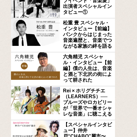
ブイベント「音楽愛」
出演者スペシャルイン
タビュー①
松重 豊 スペシャル・
インタビュー【前編】
パンクからはじまった
音楽遍歴と、音楽でつ
ながる家族の絆を語る
六角精児 スペシャ
ル・インタビュー【前
編】僕の人生は、音楽
と酒と下北沢の街によ
って耕された
Rei × ホリグチチエ
（LEARNERS）──
ブルーズやロカビリー
が「世界で一番オシャ
レな音楽」に聴こえる
【スペシャルインタビ
ュー】仲井
戸“CHABO”麗市〜