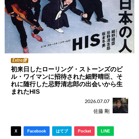
Extra便
初来日したローリング・ストーンズのビ
ル・ワイマンに招待された細野晴臣、そ
れに随行した忌野清志郎の出会いから生
まれたHIS
2026.07.07
佐藤 剛
X
Facebook
はてブ
Pocket
LINE