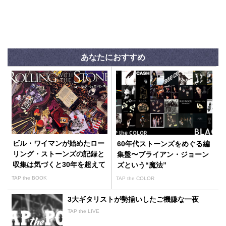
あなたにおすすめ
ビル・ワイマンが始めたロー
60年代ストーンズをめぐる編
リング・ストーンズの記録と
集盤〜ブライアン・ジョーン
収集は気づくと30年を超えて
ズという“魔法”
いた
TAP the BOOK
TAP the COLOR
3大ギタリストが勢揃いしたご機嫌な一夜
TAP the LIVE