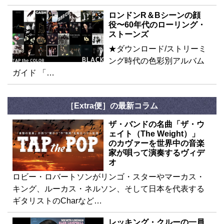
ロンドンR＆Bシーンの顔
役〜60年代のローリング・
ストーンズ
★ダウンロード/ストリーミ
ング時代の色彩別アルバム
ガイド 「…
［Extra便］の最新コラム
ザ・バンドの名曲「ザ・ウ
ェイト（The Weight）」
のカヴァーを世界中の音楽
家が唄って演奏するヴィデ
オ
ロビー・ロバートソンがリンゴ・スターやマーカス・
キング、ルーカス・ネルソン、そして日本を代表する
ギタリストのCharなど…
レッキング・クルーの一員