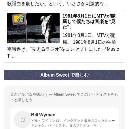
歌謡曲を殺したか」という、いささか刺激的な…
1981年8月1日にMTVが開
局して僕たちは音楽を“見
た”。
1981年8月1日、MTVが開
局。 1981年8月1日の午前
零時過ぎ。“見えるラジオ”をコンセプトにした『Music
T…
Album Sweet で楽しむ
良きアルバムを味わう — Album Sweet でこのアーティストをも
っと楽しもう
Bill Wyman
♫
ビル・ワイマン は、イングランド出身のロックミュー
ジシャン、ベーシスト、音楽プロデューサー。