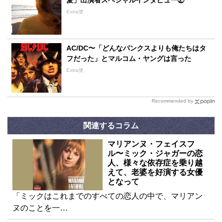
愛」出演者スペシャルインタビュー②
Extra便
AC/DC〜「どんなパンクスよりも俺たちはタ
フだった」とマルコム・ヤングは言った
Extra便
Recommended by
関連するコラム
マリアンヌ・フェイスフ
ル〜ミック・ジャガーの恋
人、様々な依存症を乗り越
えて、老婆を好演する女優
となって
「ミックはこれまでのすべての恋人の中で、マリアン
ヌのことを一…