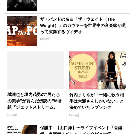
ザ・バンドの名曲「ザ・ウェイト（The
Weight）」のカヴァーを世界中の音楽家が唄
って演奏するヴィデオ
Extra便
城達也と堀内茂男の“男たち
竹内まりやが「一緒に歌う相
の美学”が育んだ伝説のFM番
手は大瀧さんしかいない」と
組『ジェットストリーム』
決めていたラブソング
Extra便
Extra便
保護中: 【山口洋】〜ライブイベント「音楽