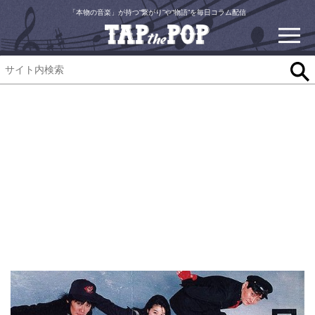
「本物の音楽」が持つ“繋がり”や“物語”を毎日コラム配信