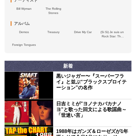
アーティスト
Bill Wyman
The Rolling
Stones
アルバム
Demos
Treasury
Drive My Car
(Si Si) Je suis un
Rock Star: The
Best of Bill Wyman
Foreign Tongues
and Bill Wyman’s
Rhythm Kings
新着
黒いジャガー〜『スーパーフラ
イ』と並ぶ“ブラックスプロイテ
ーション”の名作
日吉ミミが”ヨノナカバカナノ
ヨ”と歌った回文による歌謡曲～
「世迷い言」
1988年はガンズ＆ローゼズが1年