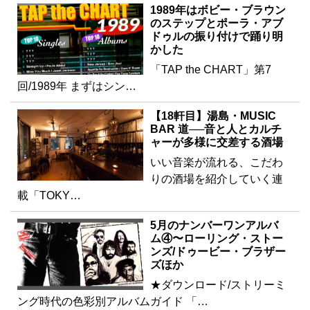
1989年はボビー・ブラウン
のステップとポーラ・アブ
ドゥルの振り付けで踊り明
かした
「TAP the CHART」第7
回/1989年 まずはシン…
【18軒目】湯島・MUSIC
BAR 道──音と人とカルチ
ャーが多様に交差する酒場
いい音楽が流れる、こだわ
りの酒場を紹介していく連
載「TOKY…
5月のナンバーワンアルバ
ム④〜ローリング・ストー
ンズ/ドゥービー・ブラザー
ズほか
★ダウンロード/ストリーミ
ング時代の色彩別アルバムガイド 「…