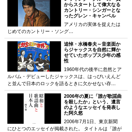
からスタートして偉大なる
カントリー・シンガーとな
ったグレン・キャンベル
アメリカの実体を捉えたは
じめてのカントリー・ソング…
追悼・水橋春夫～音楽面か
らジャックスを自然に輝か
せていたポップス少年の感
性
1960年代の後半に忽然とア
ルバム・デビューしたジャックスは、はっぴいえんど
と並んで日本のロックを語るときに欠かせない存…
2006年の夏に「誰が歌謡曲
を殺したか」という、遺言
のようなエッセイを発表し
た阿久悠
2006年7月1日、東京新聞
にひとつのエッセイが掲載された。 タイトルは「誰が