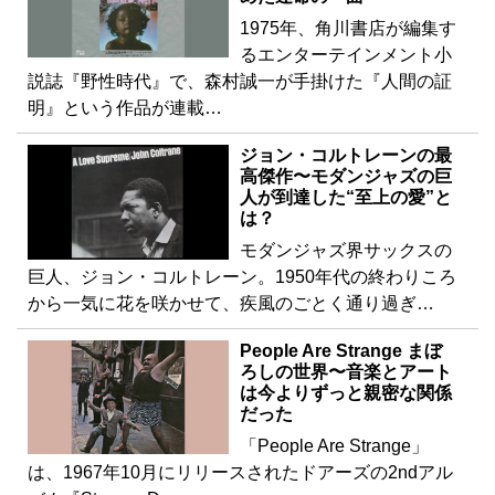
1975年、角川書店が編集す
るエンターテインメント小
説誌『野性時代』で、森村誠一が手掛けた『人間の証
明』という作品が連載…
ジョン・コルトレーンの最
高傑作〜モダンジャズの巨
人が到達した“至上の愛”と
は？
モダンジャズ界サックスの
巨人、ジョン・コルトレーン。1950年代の終わりころ
から一気に花を咲かせて、疾風のごとく通り過ぎ…
People Are Strange まぼ
ろしの世界〜音楽とアート
は今よりずっと親密な関係
だった
「People Are Strange」
は、1967年10月にリリースされたドアーズの2ndアル