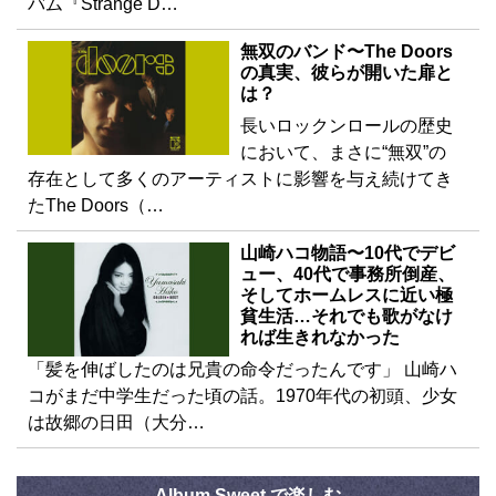
バム『Strange D…
無双のバンド〜The Doors
の真実、彼らが開いた扉と
は？
長いロックンロールの歴史
において、まさに“無双”の
存在として多くのアーティストに影響を与え続けてき
たThe Doors（…
山崎ハコ物語〜10代でデビ
ュー、40代で事務所倒産、
そしてホームレスに近い極
貧生活…それでも歌がなけ
れば生きれなかった
「髪を伸ばしたのは兄貴の命令だったんです」 山崎ハ
コがまだ中学生だった頃の話。1970年代の初頭、少女
は故郷の日田（大分…
Album Sweet で楽しむ