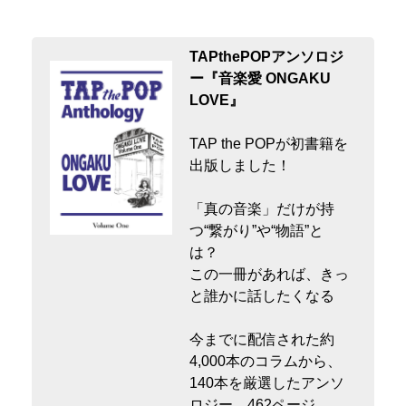
TAPthePOPアンソロジ
ー『音楽愛 ONGAKU
LOVE』
TAP the POPが初書籍を
出版しました！
「真の音楽」だけが持
つ“繋がり”や“物語”と
は？
この一冊があれば、きっ
と誰かに話したくなる
今までに配信された約
4,000本のコラムから、
140本を厳選したアンソ
ロジー。462ページ。