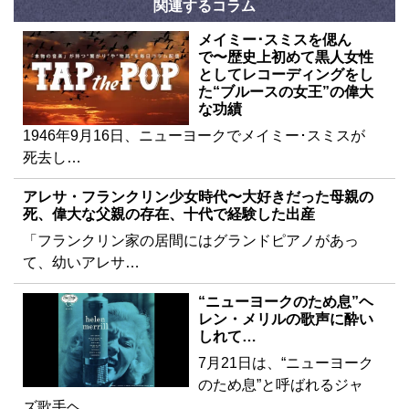
関連するコラム
メイミー･スミスを偲ん
で〜歴史上初めて黒人女性
としてレコーディングをし
た“ブルースの女王”の偉大
な功績
1946年9月16日、ニューヨークでメイミー･スミスが
死去し…
アレサ・フランクリン少女時代〜大好きだった母親の
死、偉大な父親の存在、十代で経験した出産
「フランクリン家の居間にはグランドピアノがあっ
て、幼いアレサ…
“ニューヨークのため息”ヘ
レン・メリルの歌声に酔い
しれて…
7月21日は、“ニューヨーク
のため息”と呼ばれるジャ
ズ歌手ヘ…