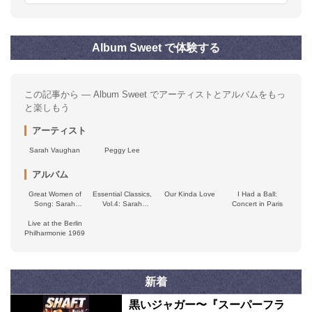
Album Sweet で体験する
この記事から — Album Sweet でアーティストとアルバムをもっ
と楽しもう
アーティスト
Sarah Vaughan
Peggy Lee
アルバム
Great Women of
Essential Classics,
Our Kinda Love
I Had a Ball:
Song: Sarah
Vol.4: Sarah
Concert in Paris
Vaughan
Vaughan
Live at the Berlin
(Remastered)
Philharmonie 1969
新着
黒いジャガー〜『スーパーフラ