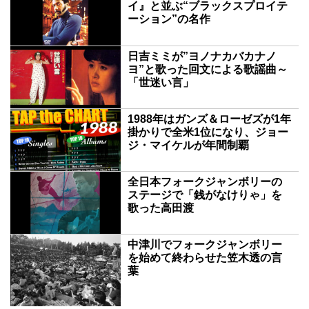
イ』と並ぶ“ブラックスプロイテ
ーション”の名作
日吉ミミが”ヨノナカバカナノ
ヨ”と歌った回文による歌謡曲～
「世迷い言」
1988年はガンズ＆ローゼズが1年
掛かりで全米1位になり、ジョー
ジ・マイケルが年間制覇
全日本フォークジャンボリーの
ステージで「銭がなけりゃ」を
歌った高田渡
中津川でフォークジャンボリー
を始めて終わらせた笠木透の言
葉