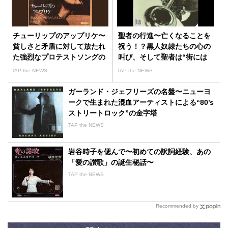
チューリップのアップリケ〜
聖者の行進〜亡くなることを
貧しさと矛盾に対して放たれ
祝う！？黒人奴隷たちの心の
た強烈なプロテストソングの
叫び、そして聖者は“街には
誕生経緯
やってこない”
TAP the NEWS
TAP the NEWS
ガーランド・ジェフリーズの名盤〜ニューヨ
ークで生まれた混血アーティストによる“80’s
ストリートロック”の金字塔
TAP the NEWS
岩谷時子を偲んで〜初めての訳詞経験、あの
「愛の讃歌」の誕生秘話〜
TAP the NEWS
Recommended by