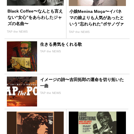
Black Coffee〜なんとも言え
小娘Menina Moça〜イパネ
ない“女心”をあらわしたジャ
マの娘よりも人気があったと
ズの名曲〜
いう“忘れられた”ボサノヴァ
の名曲
TAP the NEWS
TAP the NEWS
生きる勇気をくれる歌
TAP the NEWS
イメージの詩〜吉田拓郎の運命を切り拓いた
一曲
TAP the NEWS