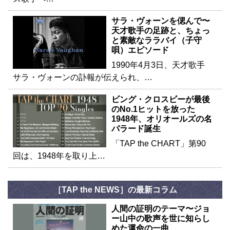
サラ・ヴォーンを偲んで〜
天才歌手の足跡と、ちょっ
と素敵なララバイ（子守
唄）エピソード
1990年4月3日、天才歌手
サラ・ヴォーンの訃報が伝えられ、…
ビング・クロスビーが最後
のNo.1ヒットを放った
1948年、オリオールズの名
バラード誕生
「TAP the CHART」第90
回は、1948年を取り上…
［TAP the NEWS］の最新コラム
人間の証明のテーマ〜ジョ
ー山中の歌声を世に知らし
めた運命の一曲