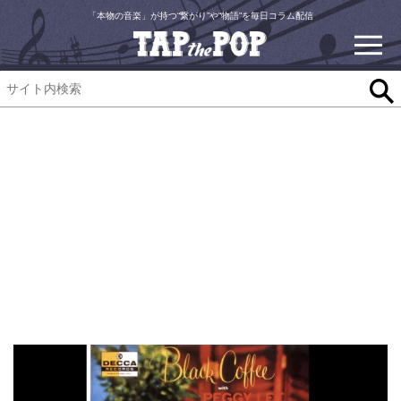
「本物の音楽」が持つ“繋がり”や“物語”を毎日コラム配信