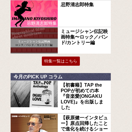
忌野清志郎特集
ミュージシャン伝記映
画特集〜ロック／バン
ド/カントリー編
特集一覧はこちら
今月のPICK UP コラム
【初書籍】TAP the
POPが初めての本
『音楽愛(ONGAKU
LOVE)』を出版しま
した
【萩原健一インタビュ
ー】原点回帰したこと
で進化を続けるショー