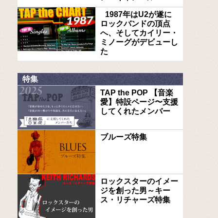
1987年はU2が遂に
ロックバンドの頂点
へ、そしてカイリー・
ミノーグがデビューし
た
特集
TAP the POP 【音楽
愛】特設ページ〜支援
してくれたメンバー
ブルーズ特集
ロックスターのイメー
ジを創った男～キー
ス・リチャーズ特集