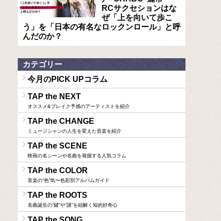
RCサクセションはな
ぜ「上を向いて歩こ
う」を「日本の有名なロックンロール」と呼
んだのか？
カテゴリー
今月のPICK UPコラム
TAP the NEXT
オススメ&ブレイク予感のアーティストを紹介
TAP the CHANGE
ミュージシャンの人生を変えた音楽を紹介
TAP the SCENE
映画の名シーンや名曲を発掘する人気コラム
TAP the COLOR
音楽の“色”気〜色彩別アルバムガイド
TAP the ROOTS
名曲誕生の“鍵”や“謎”を紐解く知的好奇心
TAP the SONG