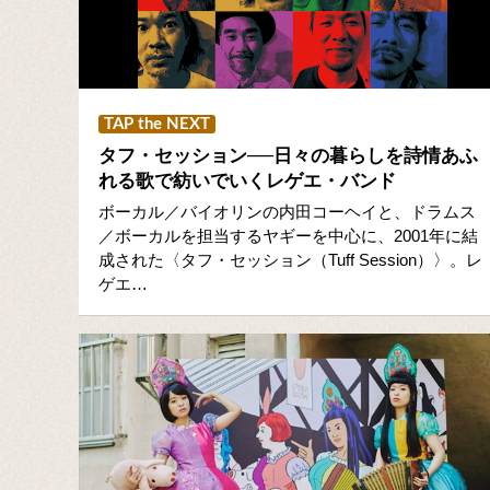
TAP the NEXT
タフ・セッション──日々の暮らしを詩情あふ
れる歌で紡いでいくレゲエ・バンド
ボーカル／バイオリンの内田コーヘイと、ドラムス
／ボーカルを担当するヤギーを中心に、2001年に結
成された〈タフ・セッション（Tuff Session）〉。レ
ゲエ…