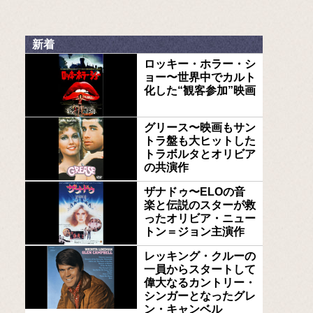
新着
ロッキー・ホラー・シ
ョー〜世界中でカルト
化した“観客参加”映画
グリース〜映画もサン
トラ盤も大ヒットした
トラボルタとオリビア
の共演作
ザナドゥ〜ELOの音
楽と伝説のスターが救
ったオリビア・ニュー
トン＝ジョン主演作
レッキング・クルーの
一員からスタートして
偉大なるカントリー・
シンガーとなったグレ
ン・キャンベル