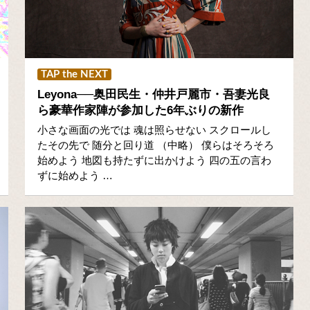
TAP the NEXT
Leyona──奥田民生・仲井戸麗市・吾妻光良
ら豪華作家陣が参加した6年ぶりの新作
小さな画面の光では 魂は照らせない スクロールし
たその先で 随分と回り道 （中略） 僕らはそろそろ
始めよう 地図も持たずに出かけよう 四の五の言わ
ずに始めよう …