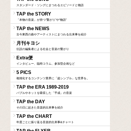
スタンダード・ソングにまつわるエピソードと物語
TAP the STORY
「本物の音楽」が持つ“繋がり”や“物語”
TAP the NEWS
古今東西の曲やアーティストにまつわる出来事を紹介
月刊キヨシ
伝説の編集者による社会と音楽の繋がり
Extra便
インタビュー、臨時コラム、参加型企画など
5 PICS
複雑化するコンテンツ業界に「超シンプル」な世界を。
TAP the ERA 1989-2019
バブルやネットを吸収した「平成」の音楽
TAP the DAY
その日に起きた音楽的出来事を紹介
TAP the CHART
年度ごとに振り返る音楽的出来事&チャート
TAP the FLYER