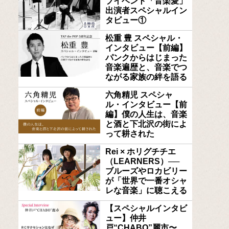
ブイベント「音楽愛」
出演者スペシャルイン
タビュー①
松重 豊 スペシャル・
インタビュー【前編】
パンクからはじまった
音楽遍歴と、音楽でつ
ながる家族の絆を語る
六角精児 スペシャ
ル・インタビュー【前
編】僕の人生は、音楽
と酒と下北沢の街によ
って耕された
Rei × ホリグチチエ
（LEARNERS）──
ブルーズやロカビリー
が「世界で一番オシャ
レな音楽」に聴こえる
【スペシャルインタビ
ュー】仲井
戸“CHABO”麗市〜