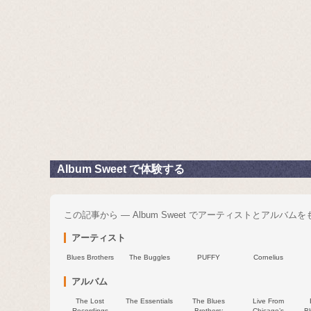
Album Sweet で体験する
この記事から — Album Sweet でアーティストとアルバム
アーティスト
Blues Brothers
The Buggles
PUFFY
Cornelius
アルバム
The Lost
The Essentials
The Blues
Live From
Recordings
Brothers:
Chicago’s
Bl