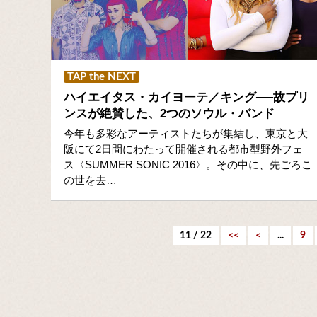
TAP the NEXT
ハイエイタス・カイヨーテ／キング──故プリ
ンスが絶賛した、2つのソウル・バンド
今年も多彩なアーティストたちが集結し、東京と大
阪にて2日間にわたって開催される都市型野外フェ
ス〈SUMMER SONIC 2016〉。その中に、先ごろこ
の世を去…
11 / 22
<<
<
...
9