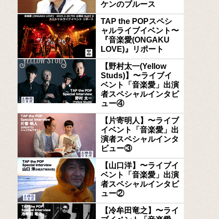
ケンのブルース
TAP the POPスペシ
ャルライブイベント〜
『音楽愛(ONGAKU
LOVE)』リポート
【野村太一(Yellow
Studs)】〜ライブイ
ベント「音楽愛」出演
者スペシャルインタビ
ュー④
【片寄明人】〜ライブ
イベント「音楽愛」出
演者スペシャルインタ
ビュー③
【山口洋】〜ライブイ
ベント「音楽愛」出演
者スペシャルインタビ
ュー②
【冷牟田竜之】〜ライ