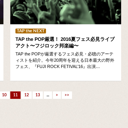
TAP the NEXT
TAP the POP厳選！ 2016夏フェス必見ライブ
アクト〜フジロック邦楽編〜
TAP the POPが厳選するフェス必見・必聴のアーテ
ィストを紹介。今年20周年を迎える日本最大の野外
フェス、『FUJI ROCK FETIVAL’16』出演…
10
11
12
13
...
>
>>