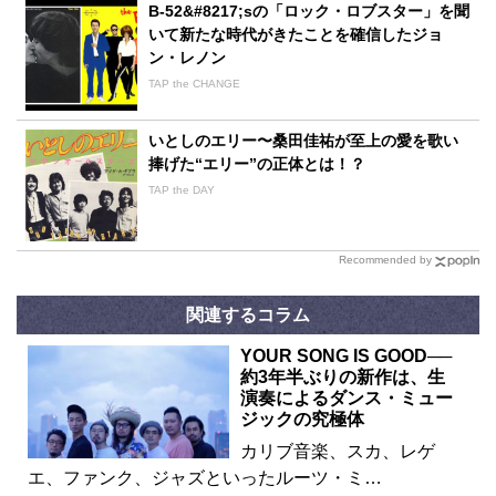
B-52&#8217;sの「ロック・ロブスター」を聞
いて新たな時代がきたことを確信したジョ
ン・レノン
TAP the CHANGE
いとしのエリー〜桑田佳祐が至上の愛を歌い
捧げた“エリー”の正体とは！？
TAP the DAY
Recommended by
関連するコラム
YOUR SONG IS GOOD──
約3年半ぶりの新作は、生
演奏によるダンス・ミュー
ジックの究極体
カリブ音楽、スカ、レゲ
エ、ファンク、ジャズといったルーツ・ミ…