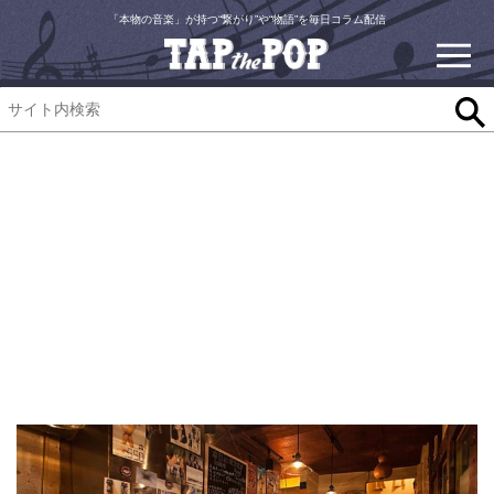
「本物の音楽」が持つ“繋がり”や“物語”を毎日コラム配信