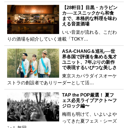
【28軒目】目黒・カラビン
カ──エスニックから和食
まで、本格的な料理を味わ
える音楽酒場
いい音楽が流れる、こだわ
りの酒場を紹介していく連載「TOKY…
ASA-CHANG＆巡礼──世
界各国で評価を集める鬼才
ユニット、7年ぶりの新作
で表現するいびつな美しさ
東京スカパラダイスオーケ
ストラの創設者でありリーダーとして活…
TAP the POP厳選！ 夏フ
ェス必見ライブアクト〜フ
ジロック編〜
梅雨も明けて、いよいよや
ってきた夏フェス・シーズ
ン！ 毎回、…