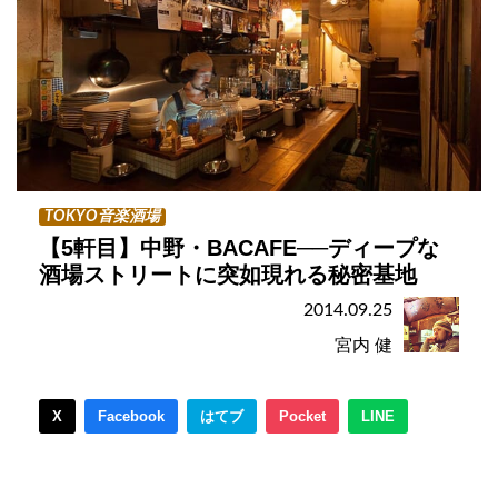
TOKYO音楽酒場
【5軒目】中野・BACAFE──ディープな
酒場ストリートに突如現れる秘密基地
2014.09.25
宮内 健
X
Facebook
はてブ
Pocket
LINE