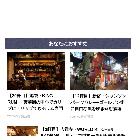
あなたにおすすめ
【20軒目】池袋・KING
【12軒目】新宿・シャンソン
RUM──繁華街の中心でカリ
バー ソワレ──ゴールデン街
ブにトリップできるラム専門
に自由な風を吹き込む酒場
バー
TOKYO音楽酒場
TOKYO音楽酒場
【3軒目】吉祥寺・WORLD KITCHEN
BAOBAB──耳と舌で世界一周が出来る酒場