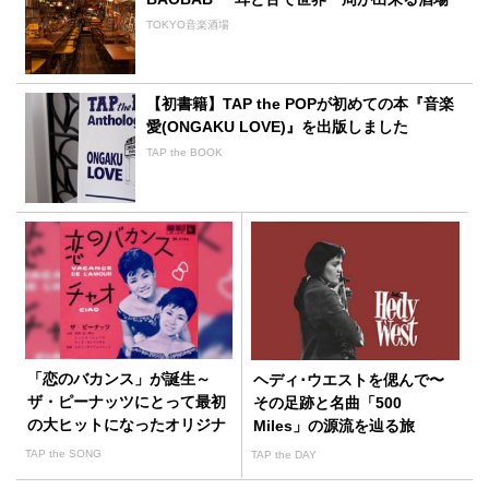
TOKYO音楽酒場
【初書籍】TAP the POPが初めての本『音楽
愛(ONGAKU LOVE)』を出版しました
TAP the BOOK
「恋のバカンス」が誕生～
ヘディ･ウエストを偲んで〜
ザ・ピーナッツにとって最初
その足跡と名曲「500
の大ヒットになったオリジナ
Miles」の源流を辿る旅
ル曲
TAP the SONG
TAP the DAY