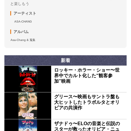
と楽しもう
アーティスト
ASA-CHANG
アルバム
Asa-Chang & 蒐集
新着
ロッキー・ホラー・ショー〜世
界中でカルト化した“観客参
加”映画
グリース〜映画もサントラ盤も
大ヒットしたトラボルタとオリ
ビアの共演作
ザナドゥ〜ELOの音楽と伝説の
スターが救ったオリビア・ニュ