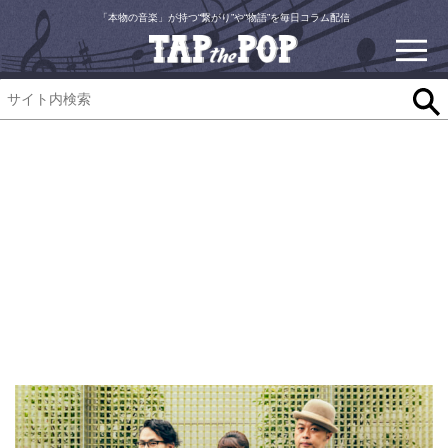
「本物の音楽」が持つ“繋がり”や“物語”を毎日コラム配信