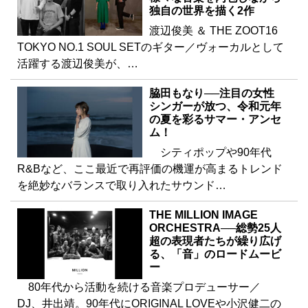
独自の世界を描く2作
渡辺俊美 ＆ THE ZOOT16
TOKYO NO.1 SOUL SETのギター／ヴォーカルとして
活躍する渡辺俊美が、…
脇田もなり──注目の女性
シンガーが放つ、令和元年
の夏を彩るサマー・アンセ
ム！
シティポップや90年代
R&Bなど、ここ最近で再評価の機運が高まるトレンド
を絶妙なバランスで取り入れたサウンド…
THE MILLION IMAGE
ORCHESTRA──総勢25人
超の表現者たちが繰り広げ
る、「音」のロードムービ
ー
80年代から活動を続ける音楽プロデューサー／
DJ、井出靖。90年代にORIGINAL LOVEや小沢健二の