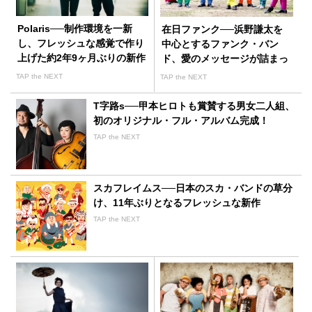
Polaris──制作環境を一新
在日ファンク──浜野謙太を
し、フレッシュな感覚で作り
中心とするファンク・バン
上げた約2年9ヶ月ぶりの新作
ド、愛のメッセージが詰まっ
た新作
TAP the NEXT
TAP the NEXT
T字路s──甲本ヒロトも賞賛する男女二人組、
初のオリジナル・フル・アルバム完成！
TAP the NEXT
スカフレイムス──日本のスカ・バンドの草分
け、11年ぶりとなるフレッシュな新作
TAP the NEXT