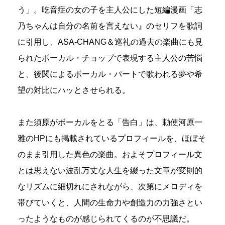
う」。吃音症の女の子を主人公にした短編漫画「志
乃ちゃんは自分の名前を言えない』のセリフを歌詞
に引用し、ASA-CHANG＆巡礼の過去の楽曲にも見
られたボーカル・チョップで表現する主人公の苦悩
と、後関によるボーカル・パートで歌われる夢や希
望の対比にハッとさせられる。
また須原がボーカルをとる「告白」は、勅使河原一
雅のHPにも掲載されているプロフィールを、ほぼそ
のまま引用した異色の楽曲。およそプロフィール文
とは思えない波乱万丈な人生を綴った文章が変則的
なリズムに細切れにされながら、次第にメロディを
帯びていくと、人間の生命力や創造力の力強さとい
ったようなものが感じられてくるのが不思議だ。