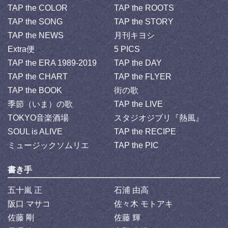
TAP the COLOR
TAP the ROOTS
TAP the SONG
TAP the STORY
TAP the NEWS
月刊キヨシ
Extra便
5 PICS
TAP the ERA 1989-2019
TAP the DAY
TAP the CHART
TAP the FLYER
TAP the BOOK
街の歌
季節（いま）の歌
TAP the LIVE
TOKYO音楽酒場
スタジオジブリ『熱風』
SOUL is ALIVE
TAP the RECIPE
ミュージックソムリエ
TAP the PIC
書き手
五十嵐 正
石浦 由高
阪口 マサコ
佐々木 モトアキ
佐藤 剛
佐藤 輝