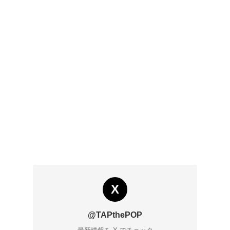
X
@TAPthePOP