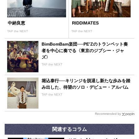
中納良恵
RIDDIMATES
TAP the NEXT
TAP the NEXT
BimBomBam楽団──PE’Zのトランペット奏
者を中心に奏でる〈東京のジプシー・ジャ
ズ〉
TAP the NEXT
堀込泰行──キリンジを脱退し新たな歩みを踏
み出した、待望のソロ・デビュー・アルバム
TAP the NEXT
Recommended by
関連するコラム