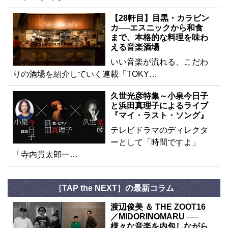
【28軒目】目黒・カラビン
カ──エスニックから和食
まで、本格的な料理を味わ
える音楽酒場
いい音楽が流れる、こだわ
りの酒場を紹介していく連載「TOKY…
久世光彦特集～小泉今日子
と浜田真理子によるライブ
『マイ・ラスト・ソング』
テレビドラマのディレクタ
ーとして「時間ですよ」
「寺内貫太郎一…
［TAP the NEXT］の最新コラム
渡辺俊美 ＆ THE ZOOT16
／MIDORINOMARU ──
様々な音楽を内包しながら