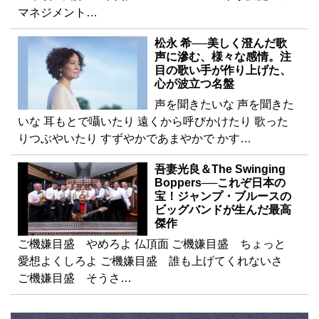
マネジメント…
松永 希──美しく澄んだ歌
声に滲む、様々な感情。注
目の歌い手が作り上げた、
心が波立つ名盤
声を聞きたいな 声を聞きた
いな 耳もとで囁いたり 遠くから呼びかけたり 歌った
りつぶやいたり すずやかであまやかで かす…
吾妻光良＆The Swinging
Boppers──これぞ日本の
宝！ジャンプ・ブルースの
ビッグバンドが生んだ最高
傑作
ご機嫌目盛 やめろよ 仏頂面 ご機嫌目盛 ちょっと
愛想よくしろよ ご機嫌目盛 誰も上げてくれないさ
ご機嫌目盛 そうさ…