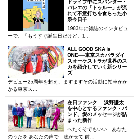
ドライブ中にスパンダー・
バレエの「トゥルー」が流
れて不意打ちを食らった小
泉今日子
1983年に雑誌のインタビュ
ーで、「もうすぐ誕生日だけど、1…
ALL GOOD SKA is
ONE──東京スカパラダイ
スオーケストラが世界のス
カを紹介していく新シリー
ズ
デビュー25周年を超え、ますますその活動に拍車がか
かる東京ス…
在日ファンク──浜野謙太
を中心とするファンク・バ
ンド、愛のメッセージが詰
まった新作
へたくそでもいい あなた
のうたを あなたの声で 聴かせて 前…