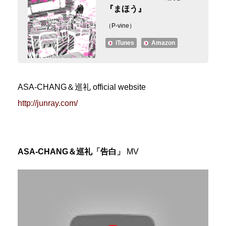
『まほう』
（P-vine）
iTunes
Amazon
ASA-CHANG＆巡礼 official website
http://junray.com/
ASA-CHANG＆巡礼「告白」
MV