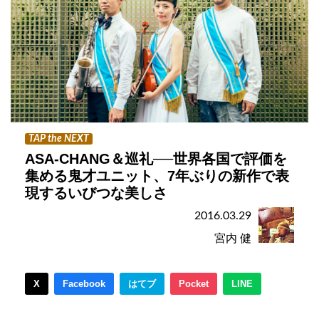
TAP the NEXT
ASA-CHANG＆巡礼──世界各国で評価を
集める鬼才ユニット、7年ぶりの新作で表
現するいびつな美しさ
2016.03.29
宮内 健
X
Facebook
はてブ
Pocket
LINE