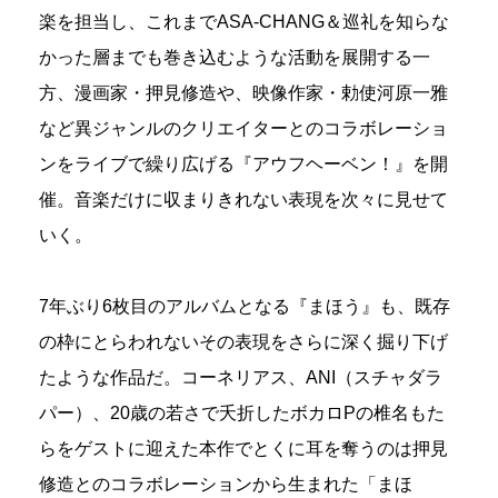
楽を担当し、これまでASA-CHANG＆巡礼を知らな
かった層までも巻き込むような活動を展開する一
方、漫画家・押見修造や、映像作家・勅使河原一雅
など異ジャンルのクリエイターとのコラボレーショ
ンをライブで繰り広げる『アウフヘーベン！』を開
催。音楽だけに収まりきれない表現を次々に見せて
いく。
7年ぶり6枚目のアルバムとなる『まほう』も、既存
の枠にとらわれないその表現をさらに深く掘り下げ
たような作品だ。コーネリアス、ANI（スチャダラ
パー）、20歳の若さで夭折したボカロPの椎名もた
らをゲストに迎えた本作でとくに耳を奪うのは押見
修造とのコラボレーションから生まれた「まほ