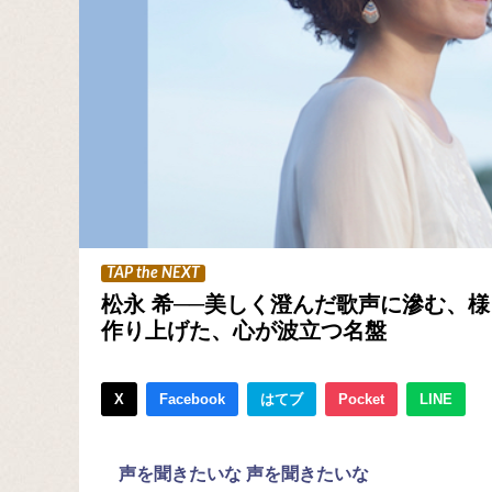
TAP the NEXT
松永 希──美しく澄んだ歌声に滲む、
作り上げた、心が波立つ名盤
X
Facebook
はてブ
Pocket
LINE
声を聞きたいな 声を聞きたいな