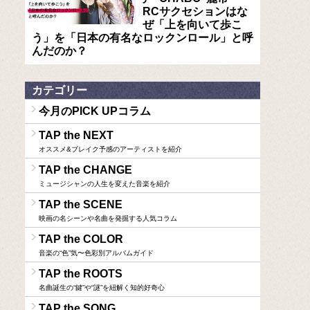
RCサクセションはな
ぜ「上を向いて歩こ
う」を「日本の有名なロックンロール」と呼
んだのか？
カテゴリー
今月のPICK UPコラム
TAP the NEXT
オススメ&ブレイク予感のアーティストを紹介
TAP the CHANGE
ミュージシャンの人生を変えた音楽を紹介
TAP the SCENE
映画の名シーンや名曲を発掘する人気コラム
TAP the COLOR
音楽の“色”気〜色彩別アルバムガイド
TAP the ROOTS
名曲誕生の“鍵”や“謎”を紐解く知的好奇心
TAP the SONG