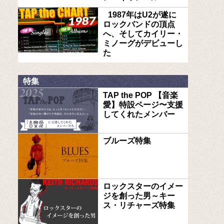
1987年はU2が遂に
ロックバンドの頂点
へ、そしてカイリー・
ミノーグがデビューし
た
特集
TAP the POP 【音楽
愛】特設ページ〜支援
してくれたメンバー
ブルーズ特集
ロックスターのイメー
ジを創った男～キー
ス・リチャーズ特集