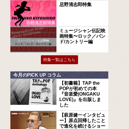
忌野清志郎特集
ミュージシャン伝記映
画特集〜ロック／バン
ド/カントリー編
特集一覧はこちら
今月のPICK UP コラム
【初書籍】TAP the
POPが初めての本
『音楽愛(ONGAKU
LOVE)』を出版しま
した
【萩原健一インタビュ
ー】原点回帰したこと
で進化を続けるショー