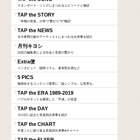
スタンダード・ソングにまつわるエピソードと物語
TAP the STORY
「本物の音楽」が持つ“繋がり”や“物語”
TAP the NEWS
古今東西の曲やアーティストにまつわる出来事を紹介
月刊キヨシ
伝説の編集者による社会と音楽の繋がり
Extra便
インタビュー、臨時コラム、参加型企画など
5 PICS
複雑化するコンテンツ業界に「超シンプル」な世界を。
TAP the ERA 1989-2019
バブルやネットを吸収した「平成」の音楽
TAP the DAY
その日に起きた音楽的出来事を紹介
TAP the CHART
年度ごとに振り返る音楽的出来事&チャート
TAP the FLYER