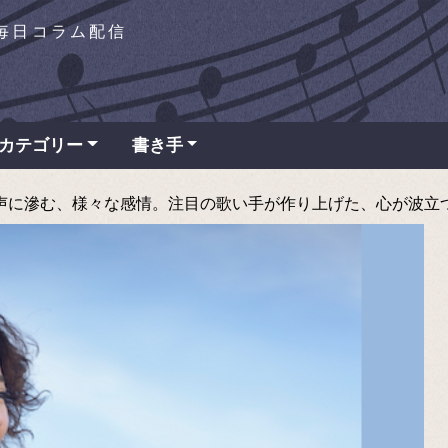
を毎日コラム配信
カテゴリー
書き手
に滲む、様々な感情。注目の歌い手が作り上げた、心が波立つ名盤 - 