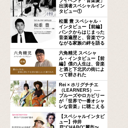
ブイベント「音楽愛」
出演者スペシャルイン
タビュー①
松重 豊 スペシャル・
インタビュー【前編】
パンクからはじまった
音楽遍歴と、音楽でつ
ながる家族の絆を語る
六角精児 スペシャ
ル・インタビュー【前
編】僕の人生は、音楽
と酒と下北沢の街によ
って耕された
Rei × ホリグチチエ
（LEARNERS）──
ブルーズやロカビリー
が「世界で一番オシャ
レな音楽」に聴こえる
【スペシャルインタビ
ュー】仲井
戸“CHABO”麗市〜