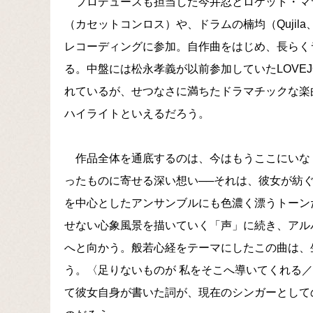
プロデュースも担当した今井忍とロケット・マ
（カセットコンロス）や、ドラムの楠均（Qujila
レコーディングに参加。自作曲をはじめ、長らく
る。中盤には松永孝義が以前参加していたLOVE
れているが、せつなさに満ちたドラマチックな楽
ハイライトといえるだろう。
作品全体を通底するのは、今はもうここにいな
ったものに寄せる深い想い──それは、彼女が紡
を中心としたアンサンブルにも色濃く漂うトーン
せない心象風景を描いていく「声」に続き、アル
へと向かう。般若心経をテーマにしたこの曲は、
う。〈足りないものが 私をそこへ導いてくれる／
て彼女自身が書いた詞が、現在のシンガーとして