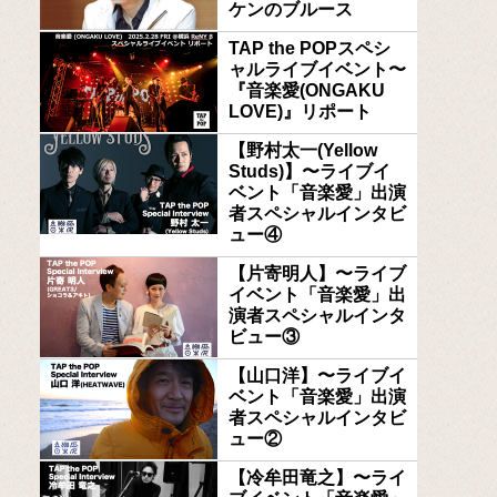
ケンのブルース
TAP the POPスペシ
ャルライブイベント〜
『音楽愛(ONGAKU
LOVE)』リポート
【野村太一(Yellow
Studs)】〜ライブイ
ベント「音楽愛」出演
者スペシャルインタビ
ュー④
【片寄明人】〜ライブ
イベント「音楽愛」出
演者スペシャルインタ
ビュー③
【山口洋】〜ライブイ
ベント「音楽愛」出演
者スペシャルインタビ
ュー②
【冷牟田竜之】〜ライ