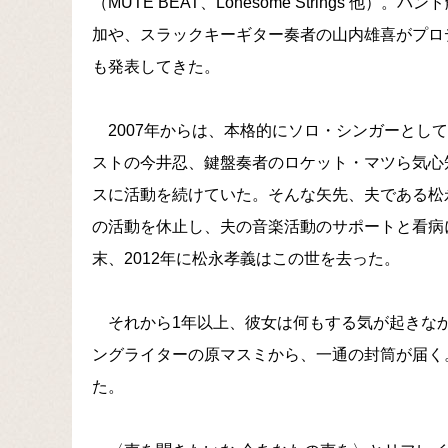
（MUTE BEAT、Lonesome Strings 他）
加や、スラックキーギター奏者の山内雄喜がプロ
も発表してきた。
2007年からは、本格的にソロ・シンガーとし
ストの今井忍、鍵盤奏者のロケット・マツら気心
スに活動を続けていた。そんな矢先、夫である松
の活動を休止し、夫の音楽活動のサポートと看病
末、2012年に松永孝義はこの世を去った。
それから1年以上、彼女は何もする気が起きな
ングライターの原マスミから、一通の封筒が届く
た。