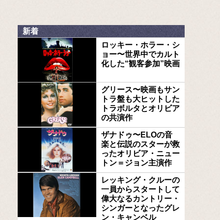
新着
ロッキー・ホラー・シ
ョー〜世界中でカルト
化した“観客参加”映画
グリース〜映画もサン
トラ盤も大ヒットした
トラボルタとオリビア
の共演作
ザナドゥ〜ELOの音
楽と伝説のスターが救
ったオリビア・ニュー
トン＝ジョン主演作
レッキング・クルーの
一員からスタートして
偉大なるカントリー・
シンガーとなったグレ
ン・キャンベル