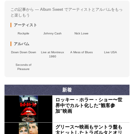
この記事から — Album Sweet でアーティストとアルバムをもっ
と楽しもう
アーティスト
Rockpile
Johnny Cash
Nick Lowe
アルバム
Down Down Down
Live at Montreux
A Mess of Blues
Live USA
1980
Seconds of
Pleasure
新着
ロッキー・ホラー・ショー〜世
界中でカルト化した“観客参
加”映画
グリース〜映画もサントラ盤も
大ヒットしたトラボルタとオリ