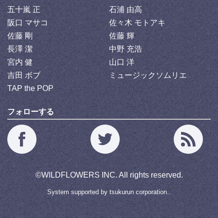
五十嵐 正
石浦 由高
阪口 マサコ
佐々木 モトアキ
佐藤 剛
佐藤 輝
長澤 潔
中野 充浩
宮内 健
山口 洋
吉田 ボブ
ミュージックソムリエ
TAP the POP
フォローする
©
WILDFLOWERS INC.
All rights reserved.
System supported by
tsukurun corporation..