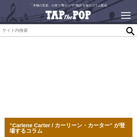
「本物の音楽」が持つ“繋がり”や“物語”を毎日コラム配信
"Carlene Carter / カーリーン・カーター" が登
場するコラム