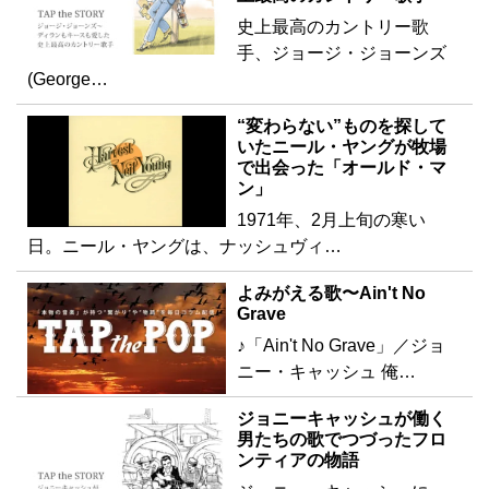
史上最高のカントリー歌
手、ジョージ・ジョーンズ
(George…
“変わらない”ものを探して
いたニール・ヤングが牧場
で出会った「オールド・マ
ン」
1971年、2月上旬の寒い
日。ニール・ヤングは、ナッシュヴィ…
よみがえる歌〜Ain't No
Grave
♪「Ain't No Grave」／ジョ
ニー・キャッシュ 俺…
ジョニーキャッシュが働く
男たちの歌でつづったフロ
ンティアの物語