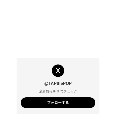
X
@TAPthePOP
最新情報を X でチェック
フォローする