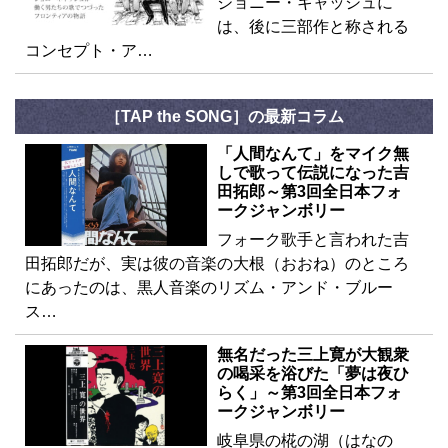
ジョニー・キャッシュに
は、後に三部作と称される
コンセプト・ア…
［TAP the SONG］の最新コラム
「人間なんて」をマイク無
しで歌って伝説になった吉
田拓郎～第3回全日本フォ
ークジャンボリー
フォーク歌手と言われた吉
田拓郎だが、実は彼の音楽の大根（おおね）のところ
にあったのは、黒人音楽のリズム・アンド・ブルー
ス…
無名だった三上寛が大観衆
の喝采を浴びた「夢は夜ひ
らく」～第3回全日本フォ
ークジャンボリー
岐阜県の椛の湖（はなの