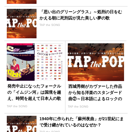
「思い出のグリーングラス」～処刑の日をむ
かえる朝に死刑囚が見た美しい夢の歌
TAP the SONG
発売中止になったフォークル
西城秀樹がカヴァーした作品
の「イムジン河」は国境を越
から知る洋楽のスタンダード
え、時間を超えて日本人の歌
曲②～日本語によるロックの
になった
難しさを乗り越えたセンス
TAP the SONG
TAP the SONG
1940年に作られた「蘇州夜曲」が21世紀にま
で受け継がれているのはなぜか？
TAP the SONG