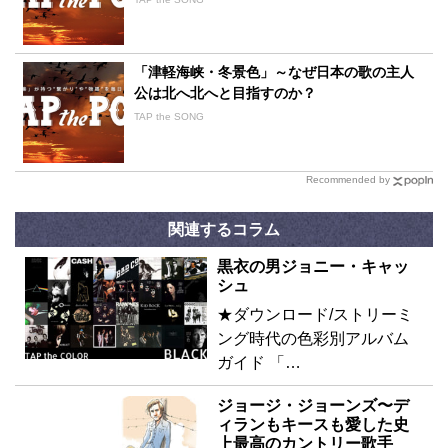
「津軽海峡・冬景色」～なぜ日本の歌の主人
公は北へ北へと目指すのか？
TAP the SONG
Recommended by
関連するコラム
黒衣の男ジョニー・キャッ
シュ
★ダウンロード/ストリーミ
ング時代の色彩別アルバム
ガイド 「…
ジョージ・ジョーンズ〜デ
ィランもキースも愛した史
上最高のカントリー歌手