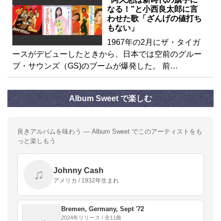
なる！”と小西良太郎に言
わせた歌「ざんげの値打ち
もない」
1967年の2月にザ・タイガ
ースがデビューしたときから、日本では空前のグルー
プ・サウンズ（GS)のブームが爆発した。 前…
Album Sweet で楽しむ
良きアルバムを味わう — Album Sweet でこのアーティストをも
っと楽しもう
Johnny Cash
♫
アメリカ / 1932年生まれ
Bremen, Germany, Sept '72
2024年リリース / 全11曲