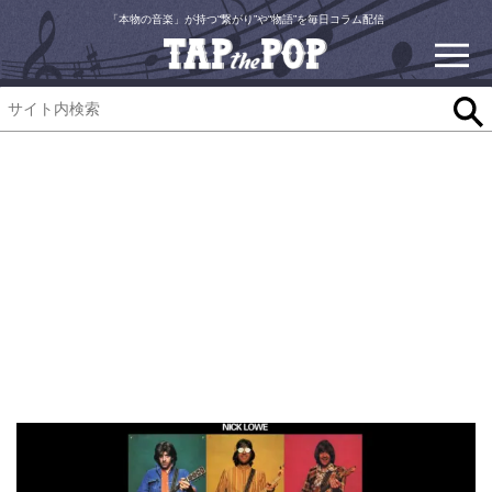
「本物の音楽」が持つ“繋がり”や“物語”を毎日コラム配信