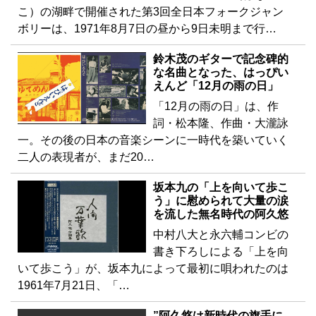
こ）の湖畔で開催された第3回全日本フォークジャン
ボリーは、1971年8月7日の昼から9日未明まで行…
鈴木茂のギターで記念碑的
な名曲となった、はっぴい
えんど「12月の雨の日」
「12月の雨の日」は、作
詞・松本隆、作曲・大瀧詠
一。その後の日本の音楽シーンに一時代を築いていく
二人の表現者が、まだ20…
坂本九の「上を向いて歩こ
う」に慰められて大量の涙
を流した無名時代の阿久悠
中村八大と永六輔コンビの
書き下ろしによる「上を向
いて歩こう」が、坂本九によって最初に唄われたのは
1961年7月21日、「…
”阿久悠は新時代の旗手に