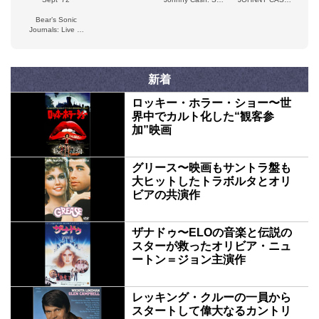
Records
1954 - 1962
Bear’s Sonic
Essentials
Journals: Live at
the Carousel
Ballroom, April 24,
1968
新着
ロッキー・ホラー・ショー〜世
界中でカルト化した“観客参
加”映画
グリース〜映画もサントラ盤も
大ヒットしたトラボルタとオリ
ビアの共演作
ザナドゥ〜ELOの音楽と伝説の
スターが救ったオリビア・ニュ
ートン＝ジョン主演作
レッキング・クルーの一員から
スタートして偉大なるカントリ