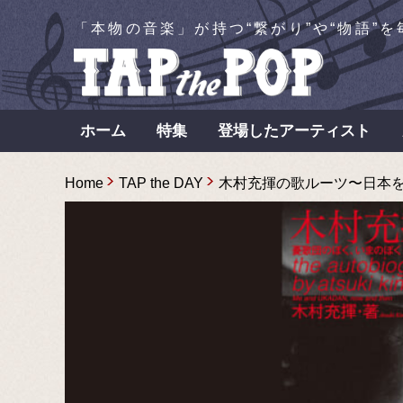
「本物の音楽」が持つ“繋がり”や“物語”
ホーム
特集
登場したアーティスト
Home
TAP the DAY
木村充揮の歌ルーツ〜日本を代