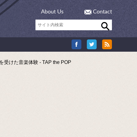
About Us
Contact
楽体験 - TAP the POP