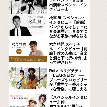
ブイベント「音楽愛」
出演者スペシャルイン
タビュー①
松重 豊 スペシャル・
インタビュー【前編】
パンクからはじまった
音楽遍歴と、音楽でつ
ながる家族の絆を語る
六角精児 スペシャ
ル・インタビュー【前
編】僕の人生は、音楽
と酒と下北沢の街によ
って耕された
Rei × ホリグチチエ
（LEARNERS）──
ブルーズやロカビリー
が「世界で一番オシャ
レな音楽」に聴こえる
【スペシャルインタビ
ュー】仲井
戸“CHABO”麗市〜