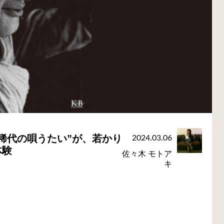
稀代の唄うたい”が、若かり
2024.03.06
体験
佐々木 モトア
キ