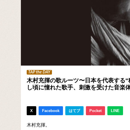
TAP the DAY
木村充揮の歌ルーツ〜日本を代表する“
し頃に憧れた歌手、刺激を受けた音楽
X
Facebook
はてブ
Pocket
LINE
木村充揮。