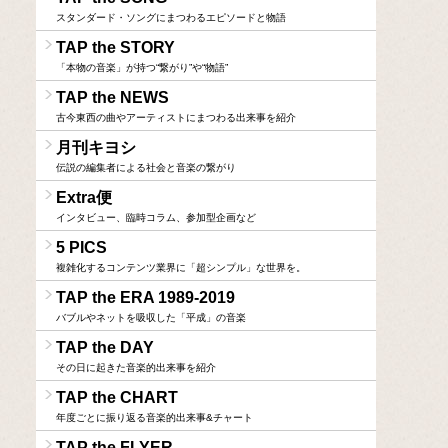
スタンダード・ソングにまつわるエピソードと物語
TAP the STORY
「本物の音楽」が持つ“繋がり”や“物語”
TAP the NEWS
古今東西の曲やアーティストにまつわる出来事を紹介
月刊キヨシ
伝説の編集者による社会と音楽の繋がり
Extra便
インタビュー、臨時コラム、参加型企画など
5 PICS
複雑化するコンテンツ業界に「超シンプル」な世界を。
TAP the ERA 1989-2019
バブルやネットを吸収した「平成」の音楽
TAP the DAY
その日に起きた音楽的出来事を紹介
TAP the CHART
年度ごとに振り返る音楽的出来事&チャート
TAP the FLYER