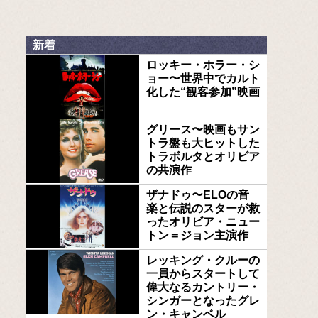
新着
ロッキー・ホラー・シ
ョー〜世界中でカルト
化した“観客参加”映画
グリース〜映画もサン
トラ盤も大ヒットした
トラボルタとオリビア
の共演作
ザナドゥ〜ELOの音
楽と伝説のスターが救
ったオリビア・ニュー
トン＝ジョン主演作
レッキング・クルーの
一員からスタートして
偉大なるカントリー・
シンガーとなったグレ
ン・キャンベル