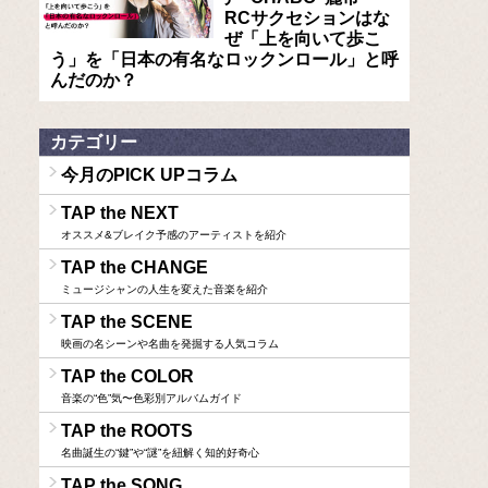
RCサクセションはな
ぜ「上を向いて歩こ
う」を「日本の有名なロックンロール」と呼
んだのか？
カテゴリー
今月のPICK UPコラム
TAP the NEXT
オススメ&ブレイク予感のアーティストを紹介
TAP the CHANGE
ミュージシャンの人生を変えた音楽を紹介
TAP the SCENE
映画の名シーンや名曲を発掘する人気コラム
TAP the COLOR
音楽の“色”気〜色彩別アルバムガイド
TAP the ROOTS
名曲誕生の“鍵”や“謎”を紐解く知的好奇心
TAP the SONG