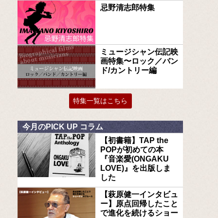
忌野清志郎特集
ミュージシャン伝記映
画特集〜ロック／バン
ド/カントリー編
特集一覧はこちら
今月のPICK UP コラム
【初書籍】TAP the
POPが初めての本
『音楽愛(ONGAKU
LOVE)』を出版しま
した
【萩原健一インタビュ
ー】原点回帰したこと
で進化を続けるショー