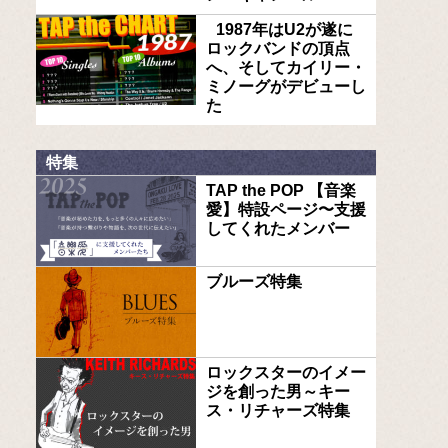
1987年はU2が遂に
ロックバンドの頂点
へ、そしてカイリー・
ミノーグがデビューし
た
特集
TAP the POP 【音楽
愛】特設ページ〜支援
してくれたメンバー
ブルーズ特集
ロックスターのイメー
ジを創った男～キー
ス・リチャーズ特集