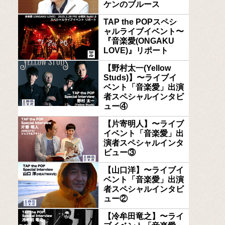
ケンのブルース
TAP the POPスペシ
ャルライブイベント〜
『音楽愛(ONGAKU
LOVE)』リポート
【野村太一(Yellow
Studs)】〜ライブイ
ベント「音楽愛」出演
者スペシャルインタビ
ュー④
【片寄明人】〜ライブ
イベント「音楽愛」出
演者スペシャルインタ
ビュー③
【山口洋】〜ライブイ
ベント「音楽愛」出演
者スペシャルインタビ
ュー②
【冷牟田竜之】〜ライ