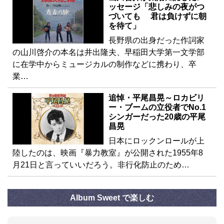
ッセージ「悲しみの夜がつ
づいても 君は負けずに朝
を待て」
長野県の出身だった作詞家
の山川啓介の本名は井出隆夫、早稲田大学第一文学部
に在学中からミュージカルの制作などに携わり、卒
業…
追悼・平尾昌晃～ロカビリ
ー・ブームの立役者でNo.1
シンガーだった20歳の平尾
昌晃
日本にロックンロールが上
陸したのは、映画『暴力教室』が公開された1955年8
月21日と言っていいだろう。非行化防止のため…
Album Sweet で楽しむ