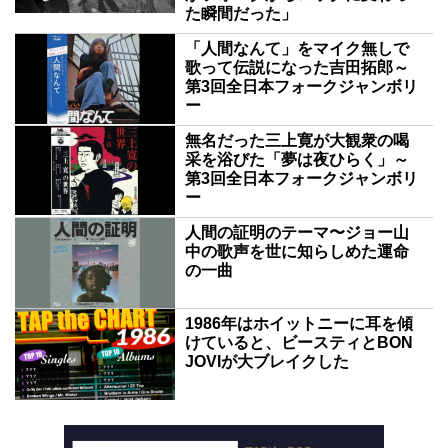
た瞬間だった」
「人間なんて」をマイク無しで
歌って伝説になった吉田拓郎～
第3回全日本フォークジャンボリ
ー
無名だった三上寛が大観衆の喝
采を浴びた「夢は夜ひらく」～
第3回全日本フォークジャンボリ
ー
人間の証明のテーマ〜ジョー山
中の歌声を世に知らしめた運命
の一曲
1986年はホイットニーに耳を傾
けていると、ビースティとBON
JOVIが大ブレイクした