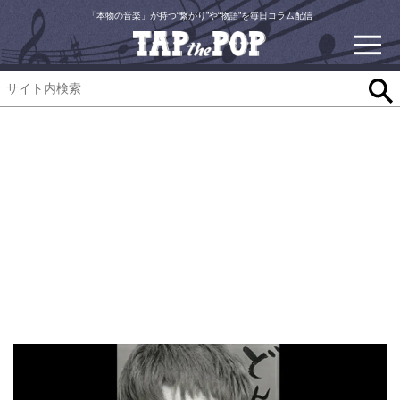
「本物の音楽」が持つ“繋がり”や“物語”を毎日コラム配信