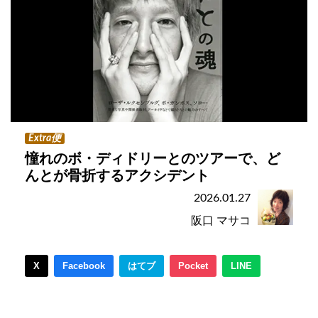
Extra便
憧れのボ・ディドリーとのツアーで、ど
んとが骨折するアクシデント
2026.01.27
阪口 マサコ
X
Facebook
はてブ
Pocket
LINE