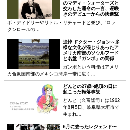
のマディ・ウォーターズと
交わした運命の一言、遅咲
きのデビューからの快進撃
ボ・ディドリーやリトル・リチャードと並び、“ロッ
クンロールの…
追悼 ドクター・ジョン～多
様な文化が混じりあったア
メリカ南部のソウルフード
と名盤『ガンボ』の関係
ガンボという料理はアメリ
カ合衆国南部のメキシコ湾岸一帯に広く…
どんとの27歳~絶頂の日に
起こった転落事故
どんと（久富隆司）は1962
年8月5日、岐阜県大垣市で
生まれ…
6月に去ったレジェンド〜