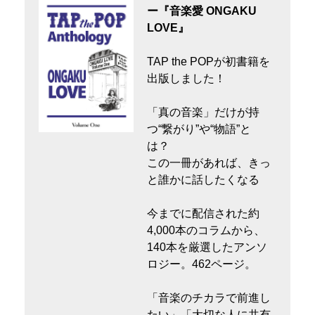
ー『音楽愛 ONGAKU
LOVE』
TAP the POPが初書籍を
出版しました！
「真の音楽」だけが持
つ“繋がり”や“物語”と
は？
この一冊があれば、きっ
と誰かに話したくなる
今までに配信された約
4,000本のコラムから、
140本を厳選したアンソ
ロジー。462ページ。
「音楽のチカラで前進し
たい」「大切な人に共有