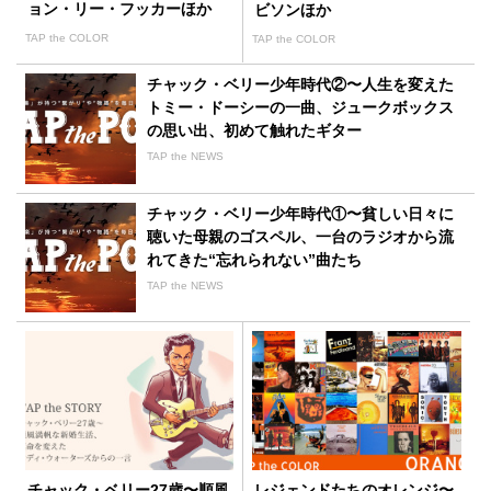
ョン・リー・フッカーほか
ビソンほか
TAP the COLOR
TAP the COLOR
チャック・ベリー少年時代②〜人生を変えた
トミー・ドーシーの一曲、ジュークボックス
の思い出、初めて触れたギター
TAP the NEWS
チャック・ベリー少年時代①〜貧しい日々に
聴いた母親のゴスペル、一台のラジオから流
れてきた“忘れられない”曲たち
TAP the NEWS
チャック・ベリー27歳〜順風
レジェンドたちのオレンジ〜