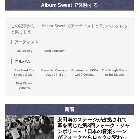
Album Sweet で体験する
この記事から — Album Sweet でアーティストとアルバムをもっ
と楽しもう
アーティスト
Bo Diddley
Allen Toussaint
アルバム
Say Man! The
Essential Classics,
Roadrunner 1955-
The Rough Guide
Singles & More
Vol. 404: Bo
1962 Original
to Bo Diddley
1955-62
Diddley
Chess Masters
Five Classic
Albums
新着
安田南のステージが占拠されて
幕を閉じた第3回フォーク・ジャ
ンボリー～「日本の音楽シーン
がフォークからロックに変わっ