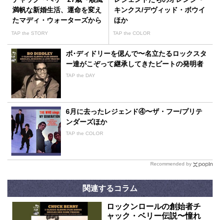
満帆な新婚生活、運命を変え
キンクス/デヴィッド・ボウイ
たマディ・ウォーターズから
ほか
の一言
TAP the STORY
TAP the COLOR
ボ･ディドリーを偲んで〜名立たるロックスタ
ー達がこぞって継承してきたビートの発明者
TAP the DAY
6月に去ったレジェンド④〜ザ・フー/プリテ
ンダーズほか
TAP the COLOR
Recommended by
関連するコラム
ロックンロールの創始者チ
ャック・ベリー伝説〜憧れ