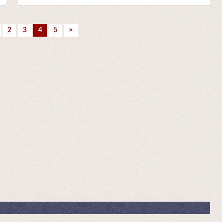
2
3
4
5
>