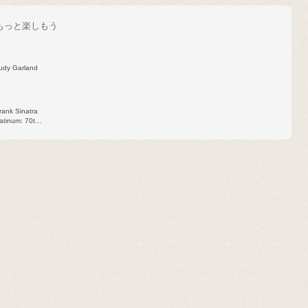
をもっと楽しもう
udy Garland
rank Sinatra
latinum: 70th
Capitol
Collection