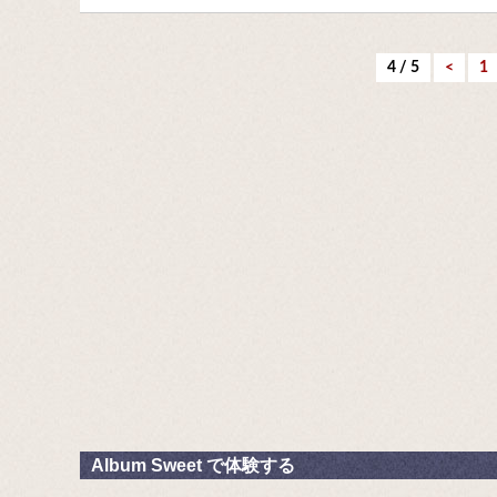
4 / 5
<
1
Album Sweet で体験する