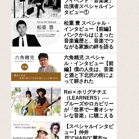
ブイベント「音楽愛」
出演者スペシャルイン
タビュー①
松重 豊 スペシャル・
インタビュー【前編】
パンクからはじまった
音楽遍歴と、音楽でつ
ながる家族の絆を語る
六角精児 スペシャ
ル・インタビュー【前
編】僕の人生は、音楽
と酒と下北沢の街によ
って耕された
Rei × ホリグチチエ
（LEARNERS）──
ブルーズやロカビリー
が「世界で一番オシャ
レな音楽」に聴こえる
【スペシャルインタビ
ュー】仲井
戸“CHABO”麗市〜