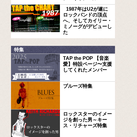
1987年はU2が遂に
ロックバンドの頂点
へ、そしてカイリー・
ミノーグがデビューし
た
特集
TAP the POP 【音楽
愛】特設ページ〜支援
してくれたメンバー
ブルーズ特集
ロックスターのイメー
ジを創った男～キー
ス・リチャーズ特集