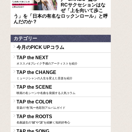
RCサクセションはな
ぜ「上を向いて歩こ
う」を「日本の有名なロックンロール」と呼
んだのか？
カテゴリー
今月のPICK UPコラム
TAP the NEXT
オススメ&ブレイク予感のアーティストを紹介
TAP the CHANGE
ミュージシャンの人生を変えた音楽を紹介
TAP the SCENE
映画の名シーンや名曲を発掘する人気コラム
TAP the COLOR
音楽の“色”気〜色彩別アルバムガイド
TAP the ROOTS
名曲誕生の“鍵”や“謎”を紐解く知的好奇心
TAP the SONG