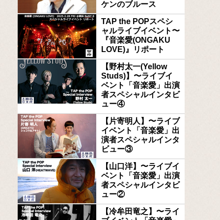
ケンのブルース
TAP the POPスペシ
ャルライブイベント〜
『音楽愛(ONGAKU
LOVE)』リポート
【野村太一(Yellow
Studs)】〜ライブイ
ベント「音楽愛」出演
者スペシャルインタビ
ュー④
【片寄明人】〜ライブ
イベント「音楽愛」出
演者スペシャルインタ
ビュー③
【山口洋】〜ライブイ
ベント「音楽愛」出演
者スペシャルインタビ
ュー②
【冷牟田竜之】〜ライ