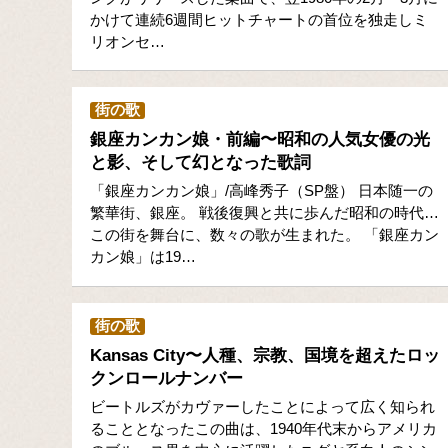
かけて連続6週間ヒットチャートの首位を独走しミ
リオンセ…
街の歌
銀座カンカン娘・前編〜昭和の人気女優の光
と影、そして幻となった歌詞
「銀座カンカン娘」/高峰秀子（SP盤） 日本随一の
繁華街、銀座。 戦後復興と共に歩んだ昭和の時代…
この街を舞台に、数々の歌が生まれた。 「銀座カン
カン娘」は19…
街の歌
Kansas City〜人種、宗教、国境を超えたロッ
クンロールナンバー
ビートルズがカヴァーしたことによって広く知られ
ることとなったこの曲は、1940年代末からアメリカ