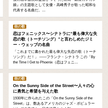
娘』の主題歌として女優・高峰秀子が歌った昭和を
代表する名曲だ。…
街の歌
恋はフェニックス〜シナトラに“最も偉大な失
恋の歌（トーチソング）”と言わしめたジミ
ー・ウェッブの名曲
「これまでに書かれた最も偉大な失恋の歌（トーチ
ソング）だ！」 ――フランク・シナトラ この「By
the Time I Get to Phoenix（恋はフェニ…
街の歌
On the Sunny Side of the Street〜人々の心
に勇気と希望を与えた歌
1930年に作られたこの「On the Sunny Side of the
Street」は、数あるアメリカのジャズ・ポピュラー