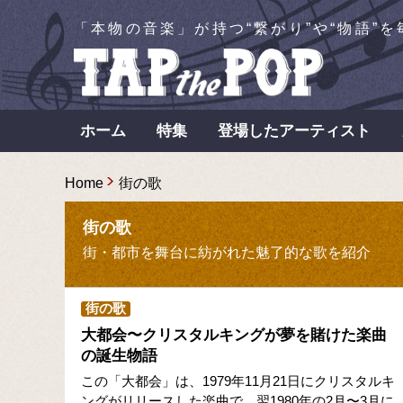
「本物の音楽」が持つ“繋がり”や“物語”
ホーム
特集
登場したアーティスト
Home
街の歌
街の歌
街・都市を舞台に紡がれた魅了的な歌を紹介
街の歌
大都会〜クリスタルキングが夢を賭けた楽曲
の誕生物語
この「大都会」は、1979年11月21日にクリスタルキ
ングがリリースした楽曲で、翌1980年の2月〜3月に