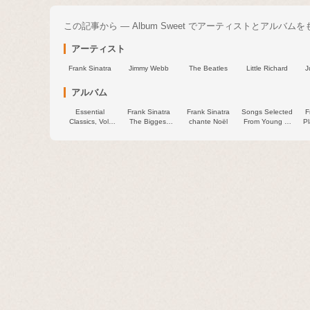
この記事から — Album Sweet でアーティストとアルバム
アーティスト
Frank Sinatra
Jimmy Webb
The Beatles
Little Richard
J
アルバム
Essential
Frank Sinatra
Frank Sinatra
Songs Selected
F
Classics, Vol.
The Biggest
chante Noël
From Young At
P
817: Frank
Hits Vol.1
Heart (Restored
Sinatra
(Platinum
2024)
Collection)