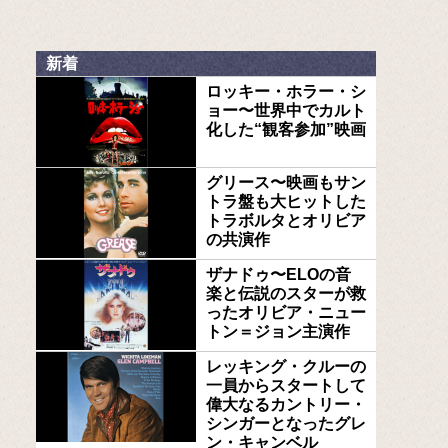
新着
ロッキー・ホラー・シ
ョー〜世界中でカルト
化した“観客参加”映画
グリース〜映画もサン
トラ盤も大ヒットした
トラボルタとオリビア
の共演作
ザナドゥ〜ELOの音
楽と伝説のスターが救
ったオリビア・ニュー
トン＝ジョン主演作
レッキング・クルーの
一員からスタートして
偉大なるカントリー・
シンガーとなったグレ
ン・キャンベル