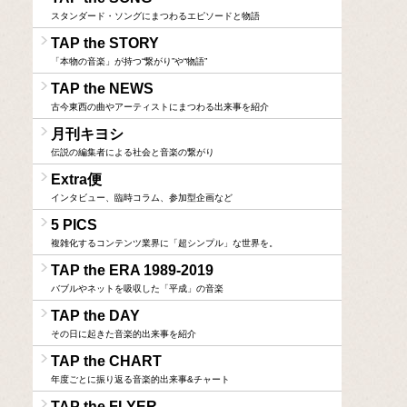
スタンダード・ソングにまつわるエピソードと物語
TAP the STORY
「本物の音楽」が持つ“繋がり”や“物語”
TAP the NEWS
古今東西の曲やアーティストにまつわる出来事を紹介
月刊キヨシ
伝説の編集者による社会と音楽の繋がり
Extra便
インタビュー、臨時コラム、参加型企画など
5 PICS
複雑化するコンテンツ業界に「超シンプル」な世界を。
TAP the ERA 1989-2019
バブルやネットを吸収した「平成」の音楽
TAP the DAY
その日に起きた音楽的出来事を紹介
TAP the CHART
年度ごとに振り返る音楽的出来事&チャート
TAP the FLYER