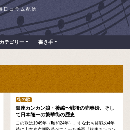
を毎日コラム配信
カテゴリー
書き手
街の歌
銀座カンカン娘・後編〜戦後の売春婦、そし
て日本随一の繁華街の歴史
この歌は1949年（昭和24年）、すなわち終戦の4年
後に山本嘉次郎監督がつくった映画『銀座カンカン