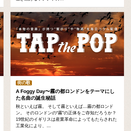
街の歌
A Foggy Day〜霧の都ロンドンをテーマにし
た名曲の誕生秘話
秋といえば霧。 そして霧といえば…霧の都ロンド
ン。 そのロンドンの“霧”の正体をご存知だろうか？
19世紀のイギリスは産業革命によってもたらされた
工業化により、…