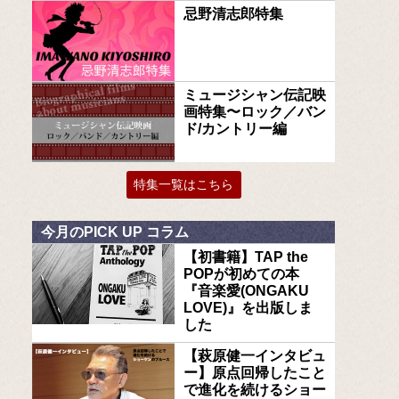
忌野清志郎特集
ミュージシャン伝記映
画特集〜ロック／バン
ド/カントリー編
特集一覧はこちら
今月のPICK UP コラム
【初書籍】TAP the
POPが初めての本
『音楽愛(ONGAKU
LOVE)』を出版しま
した
【萩原健一インタビュ
ー】原点回帰したこと
で進化を続けるショー