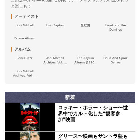
この記事から — Album Sweet でアーティストとアルバムをもっ
と楽しもう
アーティスト
Joni Mitchell
Eric Clapton
憂歌団
Derek and the
Dominos
Duane Allman
アルバム
Joni’s Jazz
Joni Mitchell
The Asylum
Court And Spark
Archives, Vol. 4:
Albums (1976–
Demos
The Asylum Years
1980)
Joni Mitchell
(1976-1980)
Archives, Vol. 3:
The Asylum Years
(1972–1975)
新着
ロッキー・ホラー・ショー〜世
界中でカルト化した“観客参
加”映画
グリース〜映画もサントラ盤も