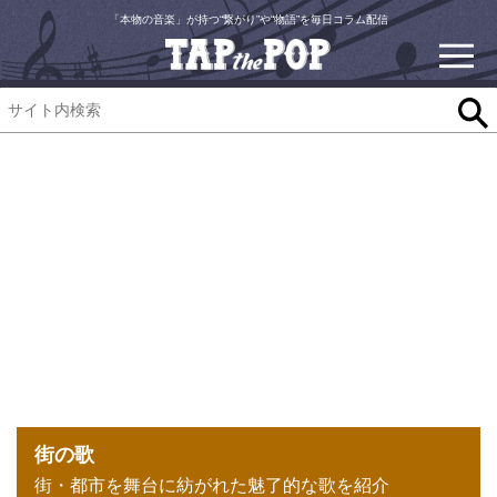
「本物の音楽」が持つ“繋がり”や“物語”を毎日コラム配信
街の歌
街・都市を舞台に紡がれた魅了的な歌を紹介