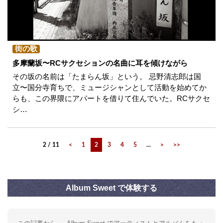
街の歌
多摩蘭坂〜RCサクセションの名曲に耳を傾けながら
その坂の名前は「たまらん坂」という。 忌野清志郎は国
立〜国分寺育ちで、ミュージシャンとして活動を始めてか
らも、この界隈にアパートを借りて住んでいた。RCサクセ
シ…
2 / 11
<
1
2
3
4
5
...
>
>>
Album Sweet で体験する