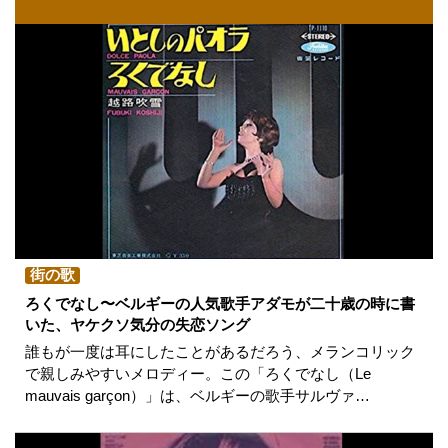
街の歌
ろくでなし〜ベルギーの人気歌手アダモが二十歳の時に書
いた、ヤケクソ気分の失恋ソング
誰もが一度は耳にしたことがあるだろう、メランコリック
で親しみやすいメロディー。この「ろくでなし（Le
mauvais garçon）」は、ベルギーの歌手サルヴァ…