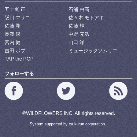
五十嵐 正
石浦 由高
阪口 マサコ
佐々木 モトアキ
佐藤 剛
佐藤 輝
長澤 潔
中野 充浩
宮内 健
山口 洋
吉田 ボブ
ミュージックソムリエ
TAP the POP
フォローする
©
WILDFLOWERS INC.
All rights reserved.
System supported by
tsukurun corporation..