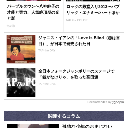
パープルタウン〜八神純子の
ロックの殿堂入り2013〜パブ
才能と実力、人気絶頂期の光
リック・エナミー/ハートほか
と影
TAP the COLOR
街の歌
ジャニス・イアンの「Love is Blind（恋は盲
目）」が日本で発売された日
TAP the DAY
全日本フォークジャンボリーのステージで
「銭がなけりゃ」を歌った高田渡
TAP the LIVE
Recommended by
関連するコラム
孤独な少年のおまじない