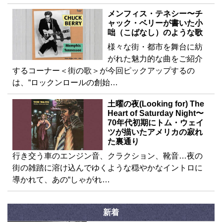
メンフィス・テネシー〜チ
ャック・ベリーが書いた小
咄（こばなし）のような歌
様々な街・都市を舞台に紡
がれた魅力的な曲をご紹介
するコーナー＜街の歌＞が今回ピックアップするの
は、“ロックンロールの創始…
土曜の夜(Looking for) The
Heart of Saturday Night〜
70年代初期にトム・ウェイ
ツが描いたアメリカの寂れ
た裏通り
行き交う車のエンジン音、クラクション、靴音…夜の
街の雑踏に溶け込んでゆくような穏やかなイントロに
導かれて、あの“しゃがれ…
新着