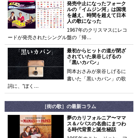
発売中止になったフォーク
ルの「イムジン河」は国境
を越え、時間を超えて日本
人の歌になった
1967年のクリスマスにレコ
ードが発売されたシングル盤の「帰…
最初からヒットの道が閉ざ
されていた泉谷しげるの
「黒いカバン」
岡本おさみが泉谷しげるに
書いた「黒いカバン」の歌
詞に、”ぼく…
［街の歌］の最新コラム
夢のカリフォルニア〜ママ
ス＆パパスの名曲にまつわ
る時代背景と誕生秘話