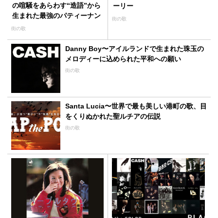
の喧騒をあらわす“造語”から
ーリー
生まれた最強のパティーナン
街の歌
バー
街の歌
Danny Boy〜アイルランドで生まれた珠玉の
メロディーに込められた平和への願い
街の歌
Santa Lucia〜世界で最も美しい港町の歌、目
をくりぬかれた聖ルチアの伝説
街の歌