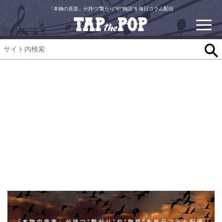
「本物の音楽」が持つ“繋がり”や“物語”を毎日コラム配信