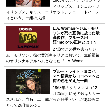
1965年のこと。ジョン・フ
ィリップス、ミシェル・フ
ィリップス、キャス・エリオット、デニー・ドハーテ
ィという、一組の夫婦…
L.A. Woman〜ジム・モリ
ソンが死の直前に放った最
高傑作、ブルース用
語“mojo”の正体とは！？
27歳でこの世を去ったジ
ム・モリソン。彼の音楽キャリアにおいて、生前最後
のオリジナルアルバムとなった『L.A. Woma…
ブルー・ライト・ヨコハ
マ〜横浜からヨコハマへと
街の色を変えた一曲
1968年のクリスマス（12
月25日）にその歌はリリー
スされた。当時、二十歳だった歌手・いしだあゆみに
とって26作目のシ…