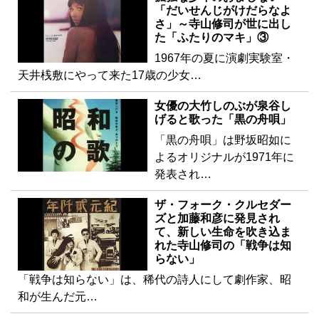
「だいせんじがけだらなよ
さ」～寺山修司が世に出し
た「ふたりのマキ」③
1967年の夏に演劇実験室・
天井桟敷にやって来た17歳の少女…
女優の大竹しのぶが泉谷し
げると歌った「黒の舟唄」
「黒の舟唄」は野坂昭如に
よるオリジナルが1971年に
発表され…
ザ・フォーク・クルセダー
ズと加藤和彦に発見され
て、新しい生命を吹き込ま
れた寺山修司の「戦争は知
らない」
「戦争は知らない」は、稀代の詩人にして劇作家、昭
和が生んだ元…