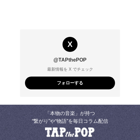
X
@TAPthePOP
最新情報を X でチェック
フォローする
「本物の音楽」が持つ
“繋がり”や“物語”を毎日コラム配信