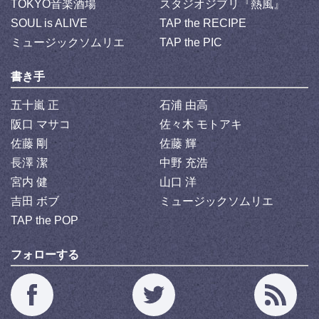
TOKYO音楽酒場
スタジオジブリ『熱風』
SOUL is ALIVE
TAP the RECIPE
ミュージックソムリエ
TAP the PIC
書き手
五十嵐 正
石浦 由高
阪口 マサコ
佐々木 モトアキ
佐藤 剛
佐藤 輝
長澤 潔
中野 充浩
宮内 健
山口 洋
吉田 ボブ
ミュージックソムリエ
TAP the POP
フォローする