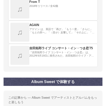
ち。
From T
2018年リリース / 全42曲
♫
AGAIN
アゲイン は、英語で「再び」「もう一度」「さらに」
♫
「もとの所へ」「（音が）反響して」「その上に」「と
ころが」などという意味の言葉。
吉田拓郎ライブ コンサート・イン・つま恋'75
『吉田拓郎ライブ コンサート・イン・つま恋』 は、
♫
2012年9月19日に発売された、吉田拓郎のライブ・アル
バムである。
Album Sweet で体験する
この記事から — Album Sweet でアーティストとアルバムをもっ
と楽しもう