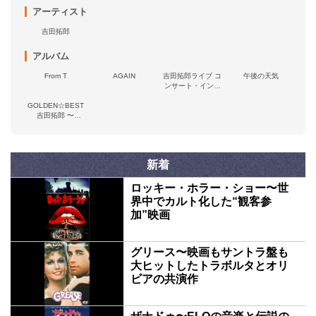
アーティスト
吉田拓郎
アルバム
From T
AGAIN
吉田拓郎ライブ コ
午後の天気
ンサート・イン・
つま恋'75
GOLDEN☆BEST
吉田拓郎 〜
Words&Melodies〜
新着
ロッキー・ホラー・ショー〜世
界中でカルト化した“観客参
加”映画
グリース〜映画もサントラ盤も
大ヒットしたトラボルタとオリ
ビアの共演作