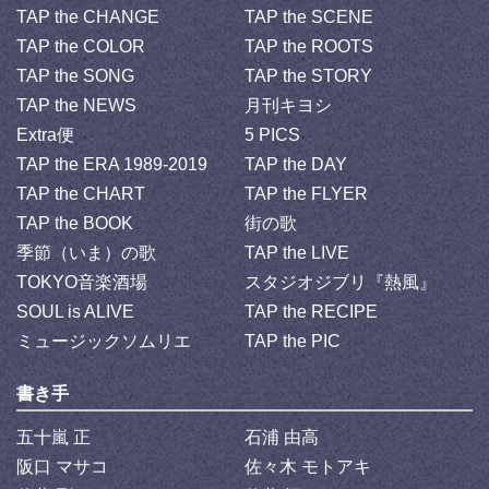
TAP the CHANGE
TAP the SCENE
TAP the COLOR
TAP the ROOTS
TAP the SONG
TAP the STORY
TAP the NEWS
月刊キヨシ
Extra便
5 PICS
TAP the ERA 1989-2019
TAP the DAY
TAP the CHART
TAP the FLYER
TAP the BOOK
街の歌
季節（いま）の歌
TAP the LIVE
TOKYO音楽酒場
スタジオジブリ『熱風』
SOUL is ALIVE
TAP the RECIPE
ミュージックソムリエ
TAP the PIC
書き手
五十嵐 正
石浦 由高
阪口 マサコ
佐々木 モトアキ