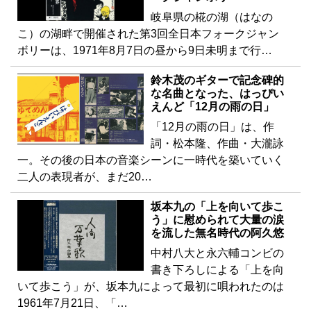
岐阜県の椛の湖（はなの
こ）の湖畔で開催された第3回全日本フォークジャン
ボリーは、1971年8月7日の昼から9日未明まで行…
鈴木茂のギターで記念碑的
な名曲となった、はっぴい
えんど「12月の雨の日」
「12月の雨の日」は、作
詞・松本隆、作曲・大瀧詠
一。その後の日本の音楽シーンに一時代を築いていく
二人の表現者が、まだ20…
坂本九の「上を向いて歩こ
う」に慰められて大量の涙
を流した無名時代の阿久悠
中村八大と永六輔コンビの
書き下ろしによる「上を向
いて歩こう」が、坂本九によって最初に唄われたのは
1961年7月21日、「…