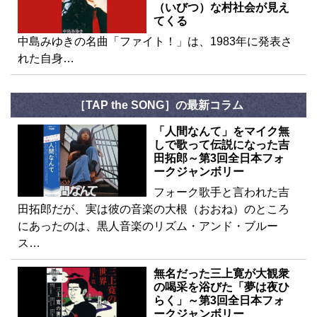
（いびつ）な村社会が見え
てくる
中島みゆきの名曲「ファイト！」は、1983年に発表さ
れた自身…
［TAP the SONG］の最新コラム
「人間なんて」をマイク無
しで歌って伝説になった吉
田拓郎～第3回全日本フォ
ークジャンボリー
フォーク歌手と言われた吉
田拓郎だが、実は彼の音楽の大根（おおね）のところ
にあったのは、黒人音楽のリズム・アンド・ブルー
ス…
無名だった三上寛が大観衆
の喝采を浴びた「夢は夜ひ
らく」～第3回全日本フォ
ークジャンボリー