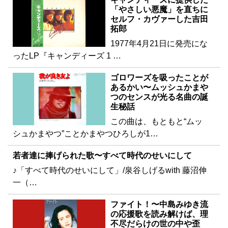
「やさしい悪魔」を直ちに
セルフ・カヴァーした吉田
拓郎
1977年4月21日に発売にな
ったLP『キャンディーズ 1 …
ゴロワーズを吸ったことが
あるかい〜ムッシュかまや
つのセンスが光る名曲の誕
生秘話
この曲は、もともと“ムッ
シュかまやつ”ことかまやつひろしが1…
若者達に捧げられた歌〜すべて時代のせいにして
♪「すべて時代のせいにして」/泉谷しげるwith 藤沼伸
一（…
ファイト！〜中島みゆき流
の応援歌を読み解けば、理
不尽だらけの世の中や歪