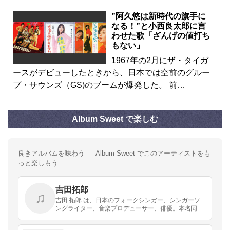
”阿久悠は新時代の旗手に
なる！”と小西良太郎に言
わせた歌「ざんげの値打ち
もない」
1967年の2月にザ・タイガ
ースがデビューしたときから、日本では空前のグルー
プ・サウンズ（GS)のブームが爆発した。 前…
Album Sweet で楽しむ
良きアルバムを味わう — Album Sweet でこのアーティストをも
っと楽しもう
吉田拓郎
♫
吉田 拓郎 は、日本のフォークシンガー、シンガーソ
ングライター、音楽プロデューサー、俳優。本名同
じ。旧芸名は平仮名のよしだたくろう。鹿児島県伊佐
郡大口町（現在の伊佐市）生まれ 、広島県広島市育