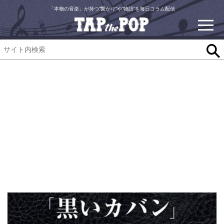
「本物の音楽」が持つ“繋がり”や“物語”を毎日コラム配信