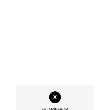
X
@TAPthePOP