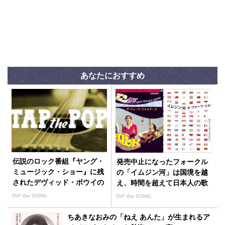
あなたにおすすめ
伝説のロック番組『ヤング・
発売中止になったフォークル
ミュージック・ショー』に残
の「イムジン河」は国境を越
されたデヴィッド・ボウイの
え、時間を超えて日本人の歌
「ヒーローズ」
になった
TAP the SONG
TAP the SONG
ちあきなおみの「ねえ あんた」が生まれるア