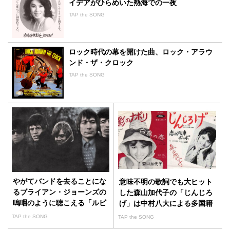
イデアがひらめいた熱海での一夜
TAP the SONG
ロック時代の幕を開けた曲、ロック・アラウ
ンド・ザ・クロック
TAP the SONG
やがてバンドを去ることにな
意味不明の歌詞でも大ヒット
るブライアン・ジョーンズの
した森山加代子の「じんじろ
嗚咽のように聴こえる「ルビ
げ」は中村八大による多国籍
ー・チューズデイ」
ポップスの傑作
TAP the SONG
TAP the SONG