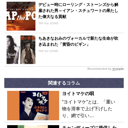
デビュー時にローリング・ストーンズから解
雇された男～イアン・スチュワートの果たし
た偉大なる貢献
TAP the SONG
ちあきなおみのヴォーカルで新たな生命が吹
き込まれた「黄昏のビギン」
TAP the SONG
Recommended by
関連するコラム
ヨイトマケの唄
“ヨイトマケ”とは、「重い
物を滑車で上げ下げした
り、網で引い…
キャンディーズに提供した