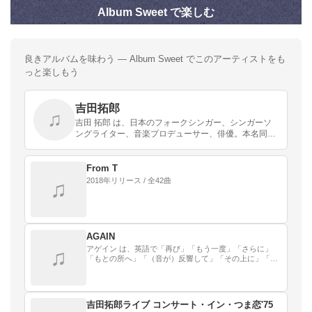
Album Sweet で楽しむ
良きアルバムを味わう — Album Sweet でこのアーティストをも
っと楽しもう
吉田拓郎
♫
吉田 拓郎 は、日本のフォークシンガー、シンガーソ
ングライター、音楽プロデューサー、俳優。本名同
じ。旧芸名は平仮名のよしだたくろう。鹿児島県伊佐
郡大口町（現在の伊佐市）生まれ 、広島県広島市育
ち。
From T
2018年リリース / 全42曲
♫
AGAIN
アゲイン は、英語で「再び」「もう一度」「さらに」
♫
「もとの所へ」「（音が）反響して」「その上に」「と
ころが」などという意味の言葉。
吉田拓郎ライブ コンサート・イン・つま恋'75