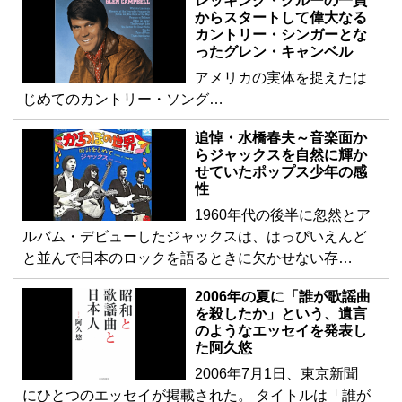
レッキング・クルーの一員
からスタートして偉大なる
カントリー・シンガーとな
ったグレン・キャンベル
アメリカの実体を捉えたは
じめてのカントリー・ソング…
追悼・水橋春夫～音楽面か
らジャックスを自然に輝か
せていたポップス少年の感
性
1960年代の後半に忽然とア
ルバム・デビューしたジャックスは、はっぴいえんど
と並んで日本のロックを語るときに欠かせない存…
2006年の夏に「誰が歌謡曲
を殺したか」という、遺言
のようなエッセイを発表し
た阿久悠
2006年7月1日、東京新聞
にひとつのエッセイが掲載された。 タイトルは「誰が