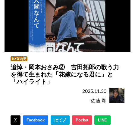
Extra便
追悼・岡本おさみ② 吉田拓郎の歌う力
を得て生まれた「花嫁になる君に」と
「ハイライト」
2025.11.30
佐藤 剛
X
Facebook
はてブ
Pocket
LINE