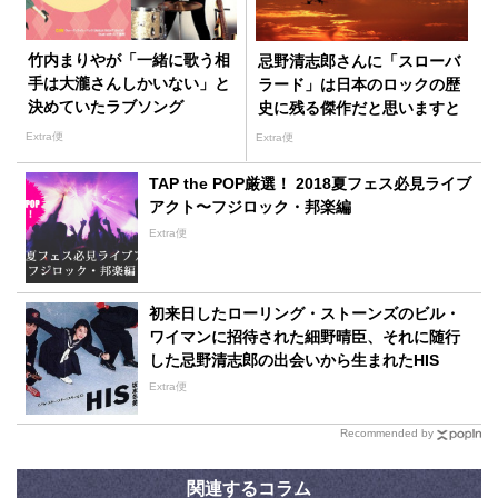
竹内まりやが「一緒に歌う相
忌野清志郎さんに「スローバ
手は大瀧さんしかいない」と
ラード」は日本のロックの歴
決めていたラブソング
史に残る傑作だと思いますと
言った日のこと
Extra便
Extra便
TAP the POP厳選！ 2018夏フェス必見ライブ
アクト〜フジロック・邦楽編
Extra便
初来日したローリング・ストーンズのビル・
ワイマンに招待された細野晴臣、それに随行
した忌野清志郎の出会いから生まれたHIS
Extra便
Recommended by
関連するコラム