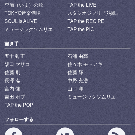
季節（いま）の歌
TAP the LIVE
TOKYO音楽酒場
スタジオジブリ『熱風』
SOUL is ALIVE
TAP the RECIPE
ミュージックソムリエ
TAP the PIC
書き手
五十嵐 正
石浦 由高
阪口 マサコ
佐々木 モトアキ
佐藤 剛
佐藤 輝
長澤 潔
中野 充浩
宮内 健
山口 洋
吉田 ボブ
ミュージックソムリエ
TAP the POP
フォローする