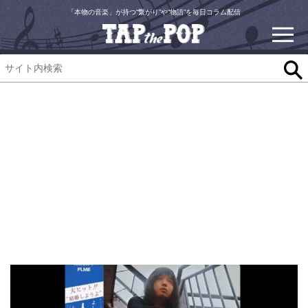
「本物の音楽」が持つ“繋がり”や“物語”を毎日コラム配信