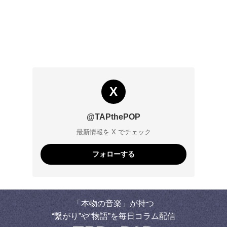
X
@TAPthePOP
最新情報を X でチェック
フォローする
「本物の音楽」が持つ
“繋がり”や“物語”を毎日コラム配信