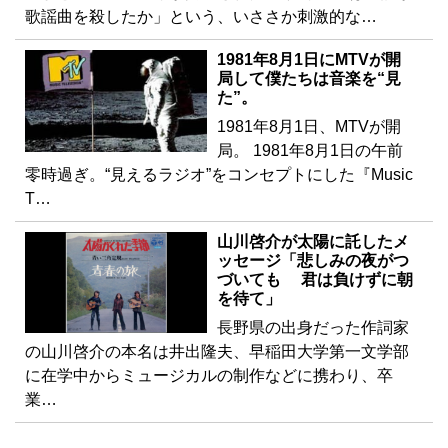
歌謡曲を殺したか」という、いささか刺激的な…
1981年8月1日にMTVが開
局して僕たちは音楽を“見
た”。
1981年8月1日、MTVが開
局。 1981年8月1日の午前
零時過ぎ。“見えるラジオ”をコンセプトにした『Music
T…
山川啓介が太陽に託したメ
ッセージ「悲しみの夜がつ
づいても 君は負けずに朝
を待て」
長野県の出身だった作詞家
の山川啓介の本名は井出隆夫、早稲田大学第一文学部
に在学中からミュージカルの制作などに携わり、卒
業…