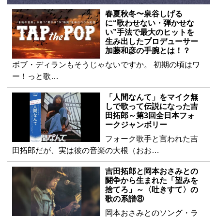
春夏秋冬〜泉谷しげる
に“歌わせない・弾かせな
い”手法で最大のヒットを
生み出したプロデューサー
加藤和彦の手腕とは！？
ボブ・ディランもそうじゃないですか。 初期の頃はワ
ー！っと歌…
「人間なんて」をマイク無
しで歌って伝説になった吉
田拓郎～第3回全日本フォ
ークジャンボリー
フォーク歌手と言われた吉
田拓郎だが、実は彼の音楽の大根（おお…
吉田拓郎と岡本おさみとの
闘争から生まれた「望みを
捨てろ」～〈吐きすて〉の
歌の系譜⑧
岡本おさみとのソング・ラ