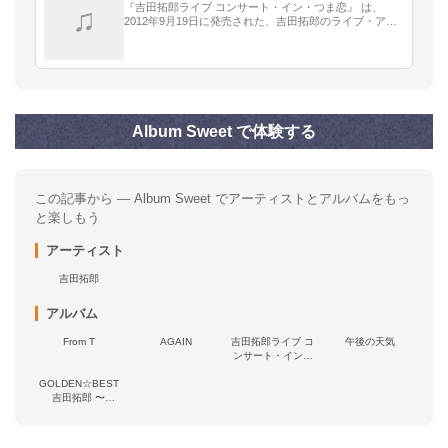
『吉田拓郎ライブ コンサート・イン・つま恋』 は、
♫
2012年9月19日に発売された、吉田拓郎のライブ・アル
バムである。
Album Sweet で体験する
この記事から — Album Sweet でアーティストとアルバムをもっ
と楽しもう
アーティスト
吉田拓郎
アルバム
From T
AGAIN
吉田拓郎ライブ コ
午後の天気
ンサート・イン・
つま恋'75
GOLDEN☆BEST
吉田拓郎 〜
Words&Melodies〜