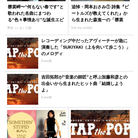
襟裳岬〜“何もない春です”と
追悼・岡本おさみ① 詩集『ビ
歌われた名曲にまつわ
ートルズが教えてくれた』か
る“色々事情あり”な誕生エピ
ら生まれた森進一の「襟裳
ソード
岬」
季節（いま）の歌
TAP the SONG
レコーディング中だったアヴィーチーが急に
演奏した「SUKIYAKI（上を向いて歩こう）」
のメロディ
Extra便
吉田拓郎が”音楽の師匠”と呼ぶ加藤和彦との
出会いから生まれたヒット曲「結婚しよう
よ」
Extra便