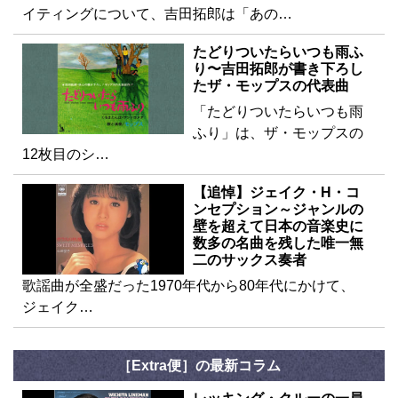
イティングについて、吉田拓郎は「あの…
たどりついたらいつも雨ふ
り〜吉田拓郎が書き下ろし
たザ・モップスの代表曲
「たどりついたらいつも雨
ふり」は、ザ・モップスの
12枚目のシ…
【追悼】ジェイク・H・コ
ンセプション～ジャンルの
壁を超えて日本の音楽史に
数多の名曲を残した唯一無
二のサックス奏者
歌謡曲が全盛だった1970年代から80年代にかけて、
ジェイク…
［Extra便］の最新コラム