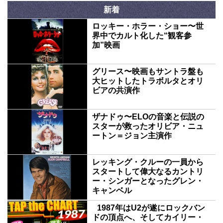
新着
ロッキー・ホラー・ショー〜世
界中でカルト化した“観客参
加”映画
グリース〜映画もサントラ盤も
大ヒットしたトラボルタとオリ
ビアの共演作
ザナドゥ〜ELOの音楽と伝説の
スターが救ったオリビア・ニュ
ートン＝ジョン主演作
レッキング・クルーの一員から
スタートして偉大なるカントリ
ー・シンガーとなったグレン・
キャンベル
1987年はU2が遂にロックバン
ドの頂点へ、そしてカイリー・