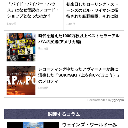
「パイド・パイパー・ハウ
初来日したローリング・スト
ス」はなぜ伝説のレコード・
ーンズのビル・ワイマンに招
ショップとなったのか？
待された細野晴臣、それに随
行した忌野清志郎の出会いか
Extra便
Extra便
ら生まれたHIS
時代を超えた1000万枚以上ベストセラーアル
バムの変遷(アメリカ編)
Extra便
レコーディング中だったアヴィーチーが急に
演奏した「SUKIYAKI（上を向いて歩こう）」
のメロディ
Extra便
Recommended by
関連するコラム
ウェインズ・ワールド〜み