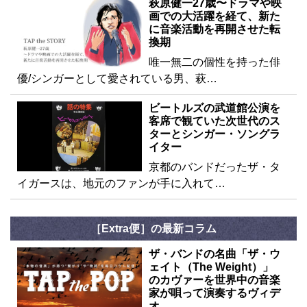
萩原健一27歳〜ドラマや映
画での大活躍を経て、新た
に音楽活動を再開させた転
換期
唯一無二の個性を持った俳
優/シンガーとして愛されている男、萩…
ビートルズの武道館公演を
客席で観ていた次世代のス
ターとシンガー・ソングラ
イター
京都のバンドだったザ・タ
イガースは、地元のファンが手に入れて…
［Extra便］の最新コラム
ザ・バンドの名曲「ザ・ウ
ェイト（The Weight）」
のカヴァーを世界中の音楽
家が唄って演奏するヴィデ
オ