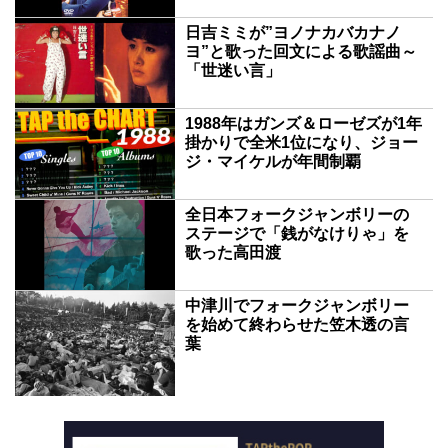
日吉ミミが”ヨノナカバカナノ
ヨ”と歌った回文による歌謡曲～
「世迷い言」
1988年はガンズ＆ローゼズが1年
掛かりで全米1位になり、ジョー
ジ・マイケルが年間制覇
全日本フォークジャンボリーの
ステージで「銭がなけりゃ」を
歌った高田渡
中津川でフォークジャンボリー
を始めて終わらせた笠木透の言
葉