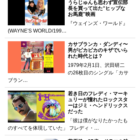
うらじゅんも思わず宣伝部
長を買って出た“ヒップな
お馬鹿”映画
『ウェインズ・ワールド』
(WAYNE'S WORLD/199…
カサブランカ・ダンディ〜
男がピカピカのキザでいら
れた時代とは？
1979年2月1日、沢田研二
の26枚目のシングル「カサ
ブラン…
若き日のフレディ・マーキ
ュリーが憧れたロックスタ
ーはジミ・ヘンドリックス
だった
「彼は僕がなりたかったも
のすべてを体現していた」 フレディ・…