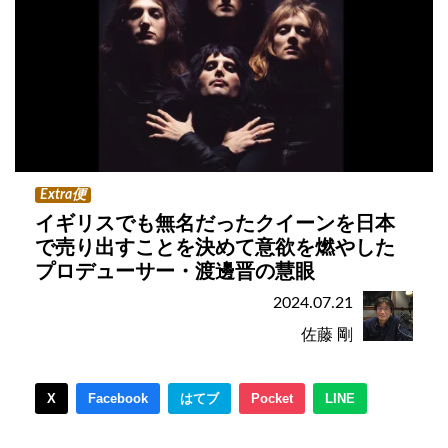
Extra便
イギリスでも無名だったクイーンを日本
で売り出すことを決めて意欲を燃やした
プロデューサー・渡邊晋の慧眼
2024.07.21
佐藤 剛
X
Facebook
はてブ
Pocket
LINE