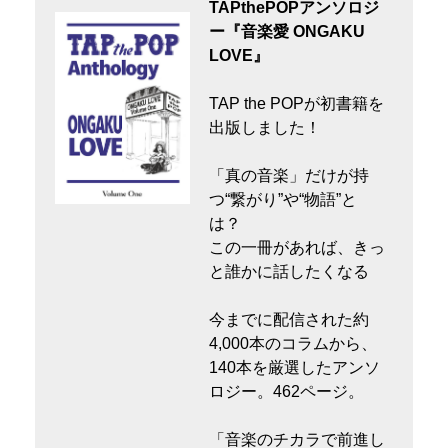
TAPthePOPアンソロジ
ー『音楽愛 ONGAKU
LOVE』
TAP the POPが初書籍を
出版しました！
「真の音楽」だけが持
つ“繋がり”や“物語”と
は？
この一冊があれば、きっ
と誰かに話したくなる
今までに配信された約
4,000本のコラムから、
140本を厳選したアンソ
ロジー。462ページ。
「音楽のチカラで前進し