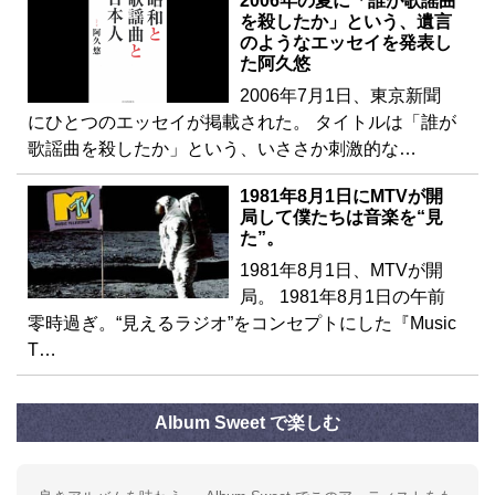
2006年の夏に「誰が歌謡曲
を殺したか」という、遺言
のようなエッセイを発表し
た阿久悠
2006年7月1日、東京新聞
にひとつのエッセイが掲載された。 タイトルは「誰が
歌謡曲を殺したか」という、いささか刺激的な…
1981年8月1日にMTVが開
局して僕たちは音楽を“見
た”。
1981年8月1日、MTVが開
局。 1981年8月1日の午前
零時過ぎ。“見えるラジオ”をコンセプトにした『Music
T…
Album Sweet で楽しむ