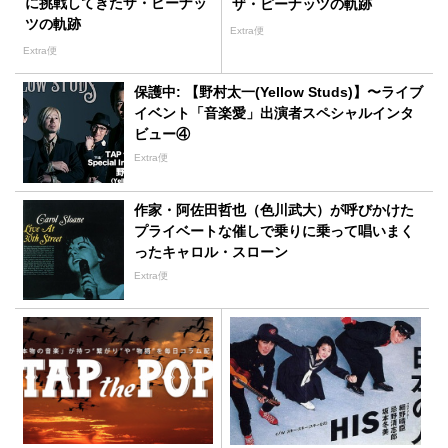
に挑戦してきたザ・ピーナッ
ザ・ピーナッツの軌跡
ツの軌跡
Extra便
Extra便
保護中: 【野村太一(Yellow Studs)】〜ライブ
イベント「音楽愛」出演者スペシャルインタ
ビュー④
Extra便
作家・阿佐田哲也（色川武大）が呼びかけた
プライベートな催しで乗りに乗って唱いまく
ったキャロル・スローン
Extra便