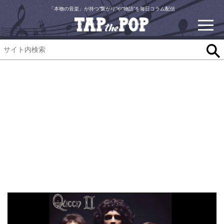
「本物の音楽」が持つ“繋がり”や“物語”を毎日コラム配信