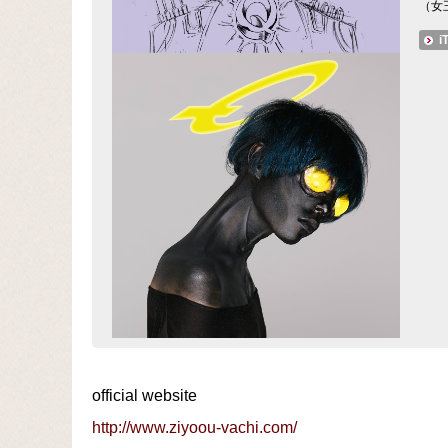
（女
i
official website
http://www.ziyoou-vachi.com/