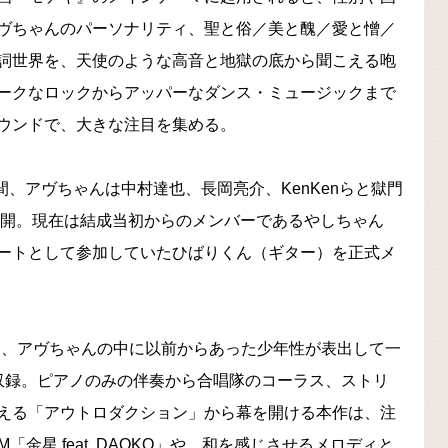
ヴちゃんのパーソナリティ、聖と俗／美と醜／愛と憎／
詞世界を、天使のような高音と地獄の底から聞こえる咆
ークなロックからアッパーなダンス・ミュージックまで
ウンドで、大きな注目を集める。
間、アヴちゃんは中村達也、長岡亮介、KenKenらと獄門
再開。現在は結成当初からのメンバーであるやしちゃん
ートとして参加していたひばりくん（ギター）を正式メ
は、アヴちゃんの中に以前からあった少年性が表出して一
収録。ピアノのみの伴奏から合唱隊のコーラス、ストリ
える「アウトロダクション」から幕を開ける本作は、注
金星 feat. DAOKO」や、和を感じさせるメロディと