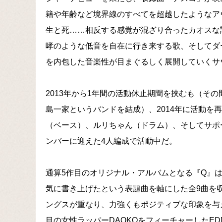
籍や年齢など境界線のすべてを超越したようなア
生と死……相反する感覚が混ざり合ったカオスな
哮のような低音を自在に行き来する歌、そしてダ
を内包した音楽性が目まぐるしく展開していくサ
2013年から1年間の活動休止期間を挟むも（その
島一家というバンドを結成）、2014年に活動を
（ベース）、ルリちゃん（ドラム）、そしてサポ
ンバーに迎えた4人編成で活動中だ。
通算5作目のオリジナル・アルバムとなる『Q』
気に書き上げたという表題曲を軸にした全9曲を
ングスが重なり、力強くもポジティブな印象を与
目の女性ラッパーDAOKOをフィーチャーしたEDM「