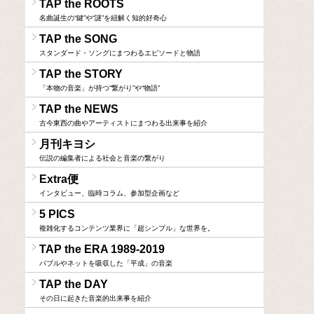
TAP the ROOTS
名曲誕生の“鍵”や“謎”を紐解く知的好奇心
TAP the SONG
スタンダード・ソングにまつわるエピソードと物語
TAP the STORY
「本物の音楽」が持つ“繋がり”や“物語”
TAP the NEWS
古今東西の曲やアーティストにまつわる出来事を紹介
月刊キヨシ
伝説の編集者による社会と音楽の繋がり
Extra便
インタビュー、臨時コラム、参加型企画など
5 PICS
複雑化するコンテンツ業界に「超シンプル」な世界を。
TAP the ERA 1989-2019
バブルやネットを吸収した「平成」の音楽
TAP the DAY
その日に起きた音楽的出来事を紹介