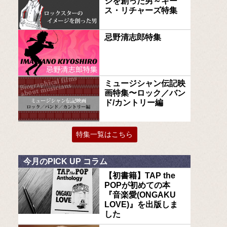
ジを創った男～キー
ス・リチャーズ特集
忌野清志郎特集
ミュージシャン伝記映
画特集〜ロック／バン
ド/カントリー編
特集一覧はこちら
今月のPICK UP コラム
【初書籍】TAP the
POPが初めての本
『音楽愛(ONGAKU
LOVE)』を出版しま
した