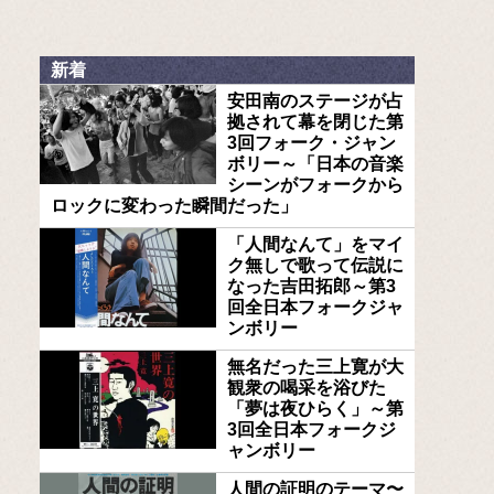
新着
安田南のステージが占
拠されて幕を閉じた第
3回フォーク・ジャン
ボリー～「日本の音楽
シーンがフォークから
ロックに変わった瞬間だった」
「人間なんて」をマイ
ク無しで歌って伝説に
なった吉田拓郎～第3
回全日本フォークジャ
ンボリー
無名だった三上寛が大
観衆の喝采を浴びた
「夢は夜ひらく」～第
3回全日本フォークジ
ャンボリー
人間の証明のテーマ〜