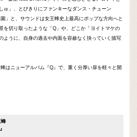
しゅ」、とびきりにファンキーなダンス・チューン
」「失楽園」と、サウンドは女王蜂史上最高にポップな方向へと
景を切り取ったような「Q」や、どこか「ヨイトマケの
のように、自身の過去や内面を容赦なく抉っていく描写
王蜂はニューアルバム『Q』で、重く分厚い扉を軽々と開
王蜂
Q』