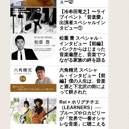
ュー②
【冷牟田竜之】〜ライ
ブイベント「音楽愛」
出演者スペシャルイン
タビュー①
松重 豊 スペシャル・
インタビュー【前編】
パンクからはじまった
音楽遍歴と、音楽でつ
ながる家族の絆を語る
六角精児 スペシャ
ル・インタビュー【前
編】僕の人生は、音楽
と酒と下北沢の街によ
って耕された
Rei × ホリグチチエ
（LEARNERS）──
ブルーズやロカビリー
が「世界で一番オシャ
レな音楽」に聴こえる