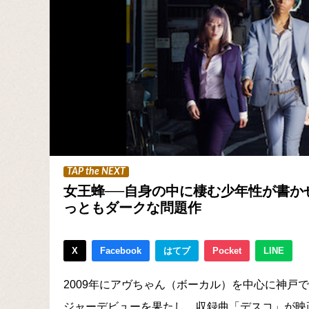
TAP the NEXT
女王蜂──自身の中に棲む少年性が書か
っともダークな問題作
X
Facebook
はてブ
Pocket
LINE
2009年にアヴちゃん（ボーカル）を中心に神戸
ジャーデビューを果たし、収録曲「デスコ」が映