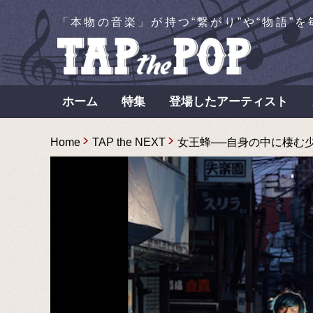
「本物の音楽」が持つ“繋がり”や“物語”
ホーム
特集
登場したアーティスト
Home
TAP the NEXT
女王蜂──自身の中に棲む少年