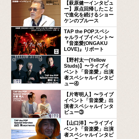
【萩原健一インタビュ
ー】原点回帰したこと
で進化を続けるショー
ケンのブルース
TAP the POPスペシ
ャルライブイベント〜
『音楽愛(ONGAKU
LOVE)』リポート
【野村太一(Yellow
Studs)】〜ライブイ
ベント「音楽愛」出演
者スペシャルインタビ
ュー④
【片寄明人】〜ライブ
イベント「音楽愛」出
演者スペシャルインタ
ビュー③
【山口洋】〜ライブイ
ベント「音楽愛」出演
者スペシャルインタビ