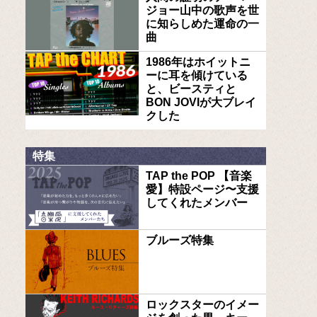
ジョー山中の歌声を世
に知らしめた運命の一
曲
1986年はホイットニ
ーに耳を傾けている
と、ビースティと
BON JOVIが大ブレイ
クした
特集
TAP the POP 【音楽
愛】特設ページ〜支援
してくれたメンバー
ブルーズ特集
ロックスターのイメー