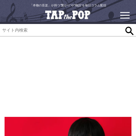
「本物の音楽」が持つ“繋がり”や“物語”を毎日コラム配信