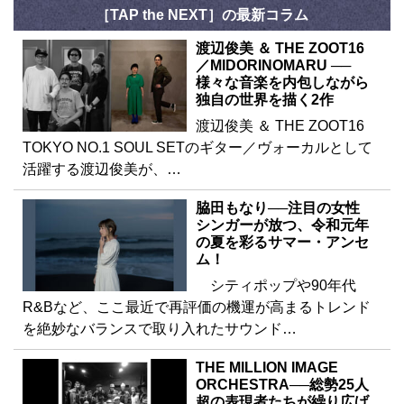
［TAP the NEXT］の最新コラム
渡辺俊美 ＆ THE ZOOT16
／MIDORINOMARU ──
様々な音楽を内包しながら
独自の世界を描く2作
渡辺俊美 ＆ THE ZOOT16
TOKYO NO.1 SOUL SETのギター／ヴォーカルとして
活躍する渡辺俊美が、…
脇田もなり──注目の女性
シンガーが放つ、令和元年
の夏を彩るサマー・アンセ
ム！
シティポップや90年代
R&Bなど、ここ最近で再評価の機運が高まるトレンド
を絶妙なバランスで取り入れたサウンド…
THE MILLION IMAGE
ORCHESTRA──総勢25人
超の表現者たちが繰り広げ