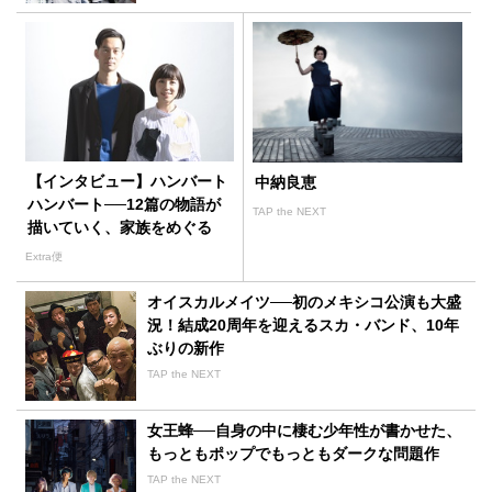
【インタビュー】ハンバート
中納良恵
ハンバート──12篇の物語が
TAP the NEXT
描いていく、家族をめぐる
様々な〈愛〉
Extra便
オイスカルメイツ──初のメキシコ公演も大盛
況！結成20周年を迎えるスカ・バンド、10年
ぶりの新作
TAP the NEXT
女王蜂──自身の中に棲む少年性が書かせた、
もっともポップでもっともダークな問題作
TAP the NEXT