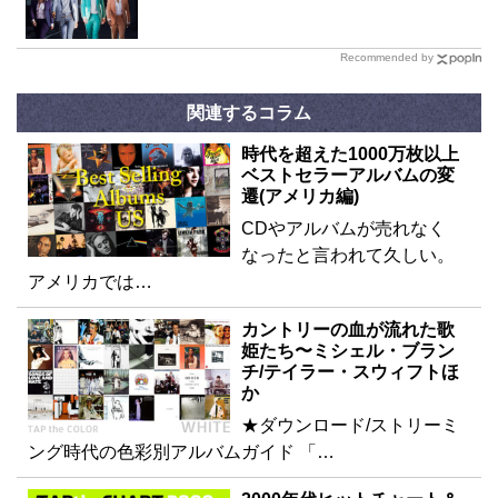
Recommended by
関連するコラム
時代を超えた1000万枚以上
ベストセラーアルバムの変
遷(アメリカ編)
CDやアルバムが売れなく
なったと言われて久しい。
アメリカでは…
カントリーの血が流れた歌
姫たち〜ミシェル・ブラン
チ/テイラー・スウィフトほ
か
★ダウンロード/ストリーミ
ング時代の色彩別アルバムガイド 「…