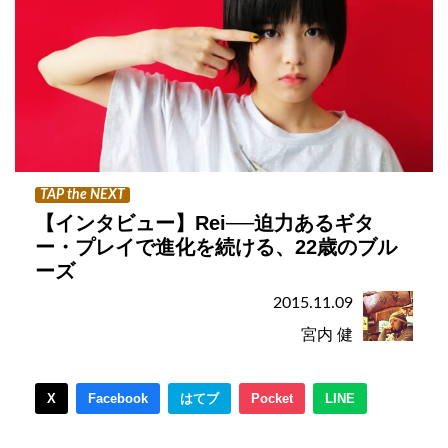
TAP the NEXT
【インタビュー】Rei──迫力あるギタ
ー・プレイで進化を続ける、22歳のブル
ーズ
2015.11.09
宮内 健
X
Facebook
はてブ
Pocket
LINE