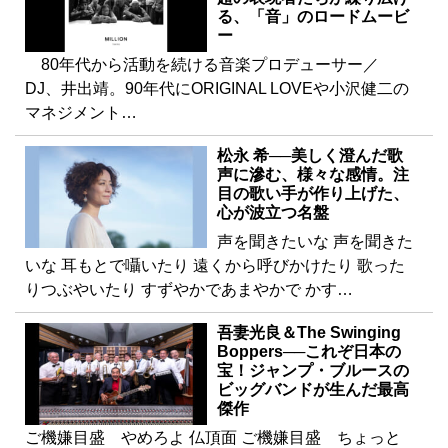
る、「音」のロードムービ
ー
80年代から活動を続ける音楽プロデューサー／
DJ、井出靖。90年代にORIGINAL LOVEや小沢健二の
マネジメント…
松永 希──美しく澄んだ歌
声に滲む、様々な感情。注
目の歌い手が作り上げた、
心が波立つ名盤
声を聞きたいな 声を聞きた
いな 耳もとで囁いたり 遠くから呼びかけたり 歌った
りつぶやいたり すずやかであまやかで かす…
吾妻光良＆The Swinging
Boppers──これぞ日本の
宝！ジャンプ・ブルースの
ビッグバンドが生んだ最高
傑作
ご機嫌目盛 やめろよ 仏頂面 ご機嫌目盛 ちょっと