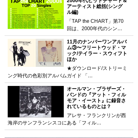
2000年代ヒットチャート＆
アーティスト総括(シング
ル編)
「TAP the CHART」第70
回は、2000年代のシン…
11月のナンバーワンアルバ
ム③〜フリートウッド・マ
ック/テイラー・スウィフト
ほか
★ダウンロード/ストリーミ
ング時代の色彩別アルバムガイド 「…
オールマン・ブラザーズ・
バンドの『アット・フィル
モア・イースト』に録音さ
れているものとは？
アレサ・フランクリンが西
海岸のサンフランシスコにある「フィル…