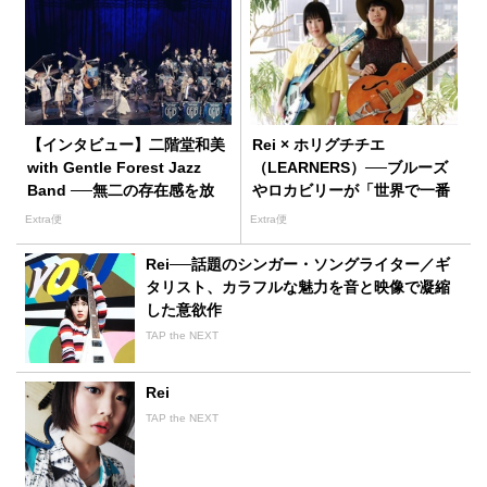
【インタビュー】二階堂和美
Rei × ホリグチチエ
with Gentle Forest Jazz
（LEARNERS）──ブルーズ
Band ──無二の存在感を放
やロカビリーが「世界で一番
つシンガーとビッグバンド、
オシャレな音楽」に聴こえる
Extra便
Extra便
奇跡のケミストリー
Rei──話題のシンガー・ソングライター／ギ
タリスト、カラフルな魅力を音と映像で凝縮
した意欲作
TAP the NEXT
Rei
TAP the NEXT