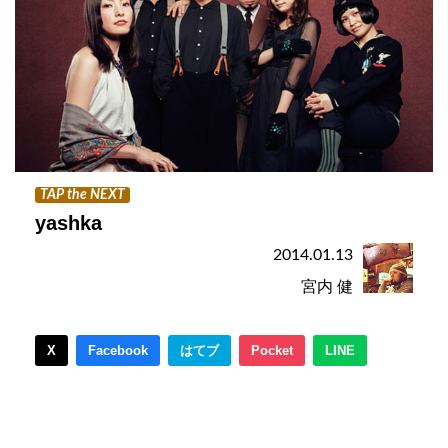
TAP the NEXT
yashka
2014.01.13
宮内 健
X
Facebook
はてブ
Pocket
LINE