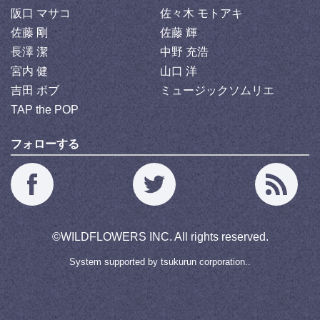
阪口 マサコ
佐々木 モトアキ
佐藤 剛
佐藤 輝
長澤 潔
中野 充浩
宮内 健
山口 洋
吉田 ボブ
ミュージックソムリエ
TAP the POP
フォローする
©
WILDFLOWERS INC.
All rights reserved.
System supported by
tsukurun corporation..