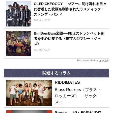
OLEDICKFOGGY──ツアーに明け暮れる日々
に密着した映画も制作されたラスティック・
ストンプ・バンド
TAP the NEXT
BimBomBam楽団──PE’Zのトランペット奏
者を中心に奏でる〈東京のジプシー・ジャ
ズ〉
TAP the NEXT
Recommended by
関連するコラム
RIDDIMATES
Brass Rockers（ブラス・
ロッカーズ）──サック
ス…
Seuss──50～60年代のロ