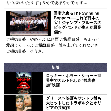
りつぶやいたり すずやかであまやかで かす…
吾妻光良＆The Swinging
Boppers──これぞ日本の
宝！ジャンプ・ブルースの
ビッグバンドが生んだ最高
傑作
ご機嫌目盛 やめろよ 仏頂面 ご機嫌目盛 ちょっと
愛想よくしろよ ご機嫌目盛 誰も上げてくれないさ
ご機嫌目盛 そうさ…
新着
ロッキー・ホラー・ショー〜世
界中でカルト化した“観客参
加”映画
グリース〜映画もサントラ盤も
大ヒットしたトラボルタとオリ
ビアの共演作