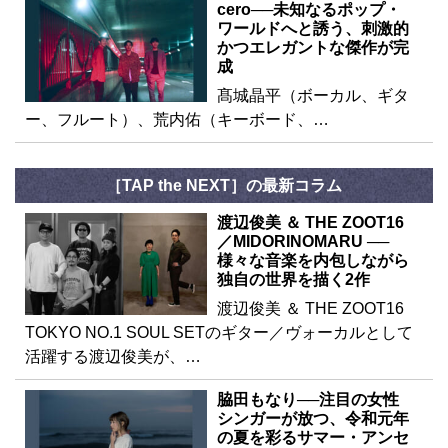
cero──未知なるポップ・
ワールドへと誘う、刺激的
かつエレガントな傑作が完
成
髙城晶平（ボーカル、ギタ
ー、フルート）、荒内佑（キーボード、…
［TAP the NEXT］の最新コラム
渡辺俊美 ＆ THE ZOOT16
／MIDORINOMARU ──
様々な音楽を内包しながら
独自の世界を描く2作
渡辺俊美 ＆ THE ZOOT16
TOKYO NO.1 SOUL SETのギター／ヴォーカルとして
活躍する渡辺俊美が、…
脇田もなり──注目の女性
シンガーが放つ、令和元年
の夏を彩るサマー・アンセ