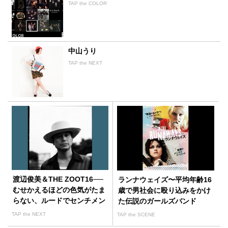
TAP the COLOR
中山うり
TAP the NEXT
渡辺俊美＆THE ZOOT16──
ランナウェイズ〜平均年齢16
むせかえるほどの色気がたま
歳で男社会に殴り込みをかけ
らない、ルードでセンチメン
た伝説のガールズバンド
タルな男の音楽
TAP the NEXT
TAP the SCENE