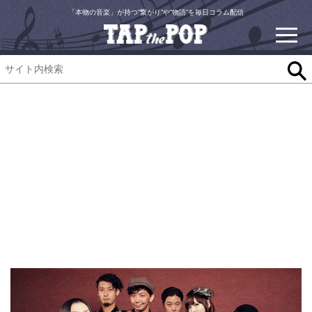
「本物の音楽」が持つ“繋がり”や“物語”を毎日コラム配信