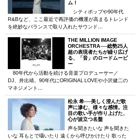
ム！
シティポップや90年代
R&Bなど、ここ最近で再評価の機運が高まるトレンド
を絶妙なバランスで取り入れたサウンド…
THE MILLION IMAGE
ORCHESTRA──総勢25人
超の表現者たちが繰り広げ
る、「音」のロードムービ
ー
80年代から活動を続ける音楽プロデューサー／
DJ、井出靖。90年代にORIGINAL LOVEや小沢健二の
マネジメント…
松永 希──美しく澄んだ歌
声に滲む、様々な感情。注
目の歌い手が作り上げた、
心が波立つ名盤
声を聞きたいな 声を聞きた
いな 耳もとで囁いたり 遠くから呼びかけたり 歌った