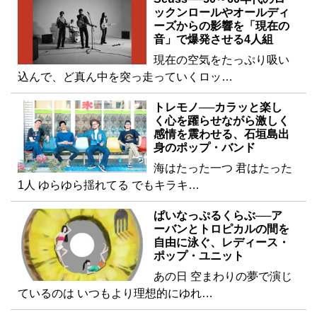
ックンロールやオールディ
ーズからの影響を「現在の
音」で爆発させる4人組
現在の空気をたっぷり吸い
込んで、ど真ん中を突っ走っていくロッ…
トレモノ──カラッと楽し
く心を躍らせながら激しく
感情を震わせる、石垣島出
身のポップ・バンド
海はたった一つ 君はたった
1人 ゆらゆら揺れてる でもキラキ…
ぱいなっぷるくらぶ──ア
ーバンとトロピカルの間を
自由に泳ぐ、レディース・
ポップ・ユニット
あの日 空まわりの夢で演じ
ているのは いつもより理想的にゆれ…