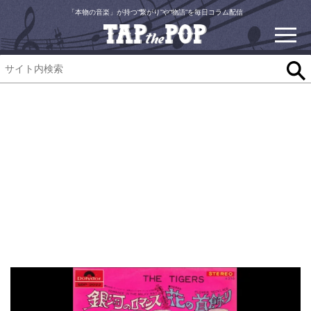
「本物の音楽」が持つ“繋がり”や“物語”を毎日コラム配信