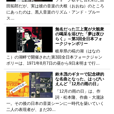
田拓郎だが、実は彼の音楽の大根（おおね）のところ
にあったのは、黒人音楽のリズム・アンド・ブルー
ス…
無名だった三上寛が大観衆
の喝采を浴びた「夢は夜ひ
らく」～第3回全日本フォ
ークジャンボリー
岐阜県の椛の湖（はなの
こ）の湖畔で開催された第3回全日本フォークジャン
ボリーは、1971年8月7日の昼から9日未明まで行…
鈴木茂のギターで記念碑的
な名曲となった、はっぴい
えんど「12月の雨の日」
「12月の雨の日」は、作
詞・松本隆、作曲・大瀧詠
一。その後の日本の音楽シーンに一時代を築いていく
二人の表現者が、まだ20…