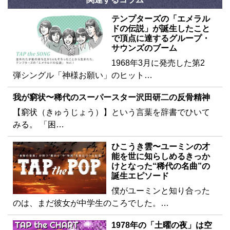
テンプターズの「エメラル
ドの伝説」が誕生したこと
で頂点に達するグループ・
サウンズのブーム
1968年3月に発売した第2
弾シングル「神様お願い」のヒット…
我が窮状〜稀代のスーパースター沢田研二の反骨精神
【窮状（きゅうじょう）】という言葉を辞書でひいて
みる。 「困…
ひこうき雲〜ユーミンの才
能を世に知らしめるきっか
けとなった“稀代の名曲”の
誕生エピソード
僕がユーミンと知り合った
のは、まだ彼女が中学生のころでした。…
1978年の「土曜の夜」は空