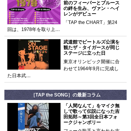
前のフィーバーとブルース
の絆を生み、ヴァン・ヘイ
レンがデビュー
「TAP the CHART」第24
回は、1978年を取り上…
武道館でビートルズ公演を
観たザ・タイガースが同じ
ステージに立った日
東京オリンピック開催に合
わせて1964年9月に完成し
た日本武…
［TAP the SONG］の最新コラム
「人間なんて」をマイク無
しで歌って伝説になった吉
田拓郎～第3回全日本フォ
ークジャンボリー
フォーク歌手と言われた吉