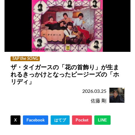
TAP the SONG
ザ・タイガースの「花の首飾り」が生ま
れるきっかけとなったビージーズの「ホ
リディ」
2026.03.25
佐藤 剛
X
Facebook
はてブ
Pocket
LINE