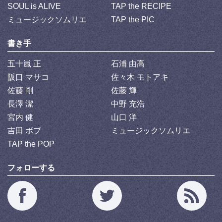
SOUL is ALIVE
TAP the RECIPE
ミュージックソムリエ
TAP the PIC
書き手
五十嵐 正
石浦 由高
阪口 マサコ
佐々木 モトアキ
佐藤 剛
佐藤 輝
長澤 潔
中野 充浩
宮内 健
山口 洋
吉田 ボブ
ミュージックソムリエ
TAP the POP
フォローする