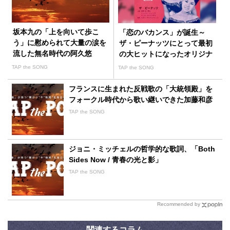
坂本九の「上を向いて歩こ
「恋のバカンス」が誕生～
う」に慰められて大量の涙を
ザ・ピーナッツにとって最初
流した無名時代の阿久悠
の大ヒットになったオリジナ
ル曲
TAP the SONG
TAP the SONG
フランスに生まれた反戦歌の「大統領殿」を
フォークル時代から歌い継いできた加藤和彦
TAP the SONG
ジョニ・ミッチェルの哲学的な歌詞、「Both
Sides Now / 青春の光と影」
TAP the SONG
Recommended by
関連するコラム