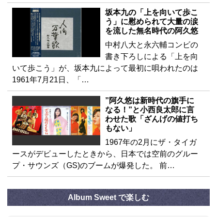
坂本九の「上を向いて歩こ
う」に慰められて大量の涙
を流した無名時代の阿久悠
中村八大と永六輔コンビの
書き下ろしによる「上を向
いて歩こう」が、坂本九によって最初に唄われたのは
1961年7月21日、「…
”阿久悠は新時代の旗手に
なる！”と小西良太郎に言
わせた歌「ざんげの値打ち
もない」
1967年の2月にザ・タイガ
ースがデビューしたときから、日本では空前のグルー
プ・サウンズ（GS)のブームが爆発した。 前…
Album Sweet で楽しむ