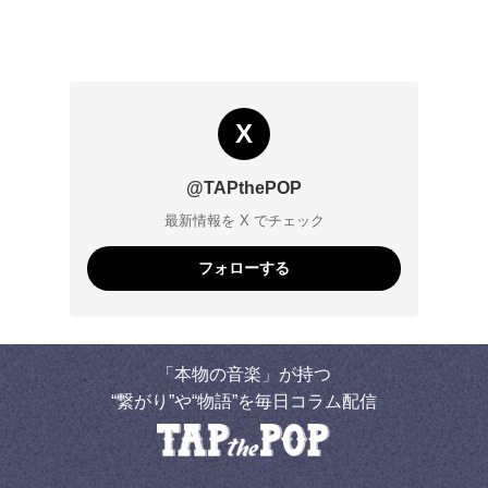
X
@TAPthePOP
最新情報を X でチェック
フォローする
「本物の音楽」が持つ
“繋がり”や“物語”を毎日コラム配信