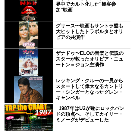
界中でカルト化した“観客参
加”映画
グリース〜映画もサントラ盤も
大ヒットしたトラボルタとオリ
ビアの共演作
ザナドゥ〜ELOの音楽と伝説の
スターが救ったオリビア・ニュ
ートン＝ジョン主演作
レッキング・クルーの一員から
スタートして偉大なるカントリ
ー・シンガーとなったグレン・
キャンベル
1987年はU2が遂にロックバン
ドの頂点へ、そしてカイリー・
ミノーグがデビューした