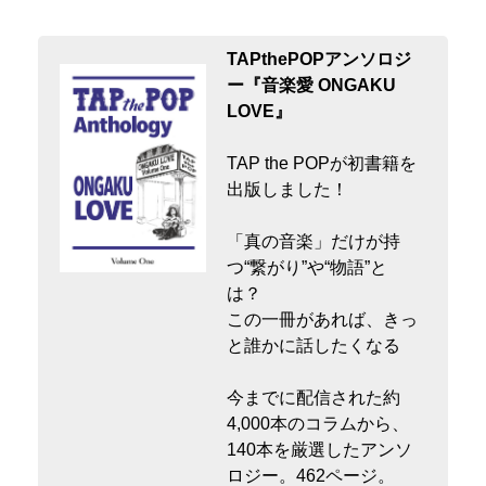
TAPthePOPアンソロジ
ー『音楽愛 ONGAKU
LOVE』
TAP the POPが初書籍を
出版しました！
「真の音楽」だけが持
つ“繋がり”や“物語”と
は？
この一冊があれば、きっ
と誰かに話したくなる
今までに配信された約
4,000本のコラムから、
140本を厳選したアンソ
ロジー。462ページ。