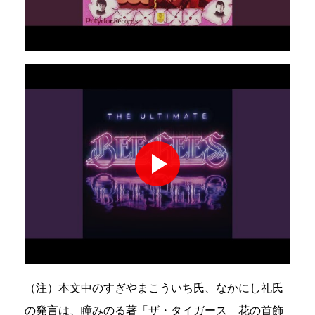
（注）本文中のすぎやまこういち氏、なかにし礼氏
の発言は、瞳みのる著「ザ・タイガース 花の首飾