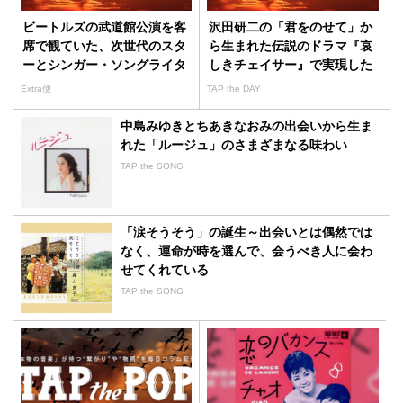
ビートルズの武道館公演を客
沢田研二の「君をのせて」か
席で観ていた、次世代のスタ
ら生まれた伝説のドラマ『哀
ーとシンガー・ソングライタ
しきチェイサー』で実現した
ーたち
内田裕也との共演
Extra便
TAP the DAY
中島みゆきとちあきなおみの出会いから生ま
れた「ルージュ」のさまざまなる味わい
TAP the SONG
「涙そうそう」の誕生～出会いとは偶然では
なく、運命が時を選んで、会うべき人に会わ
せてくれている
TAP the SONG