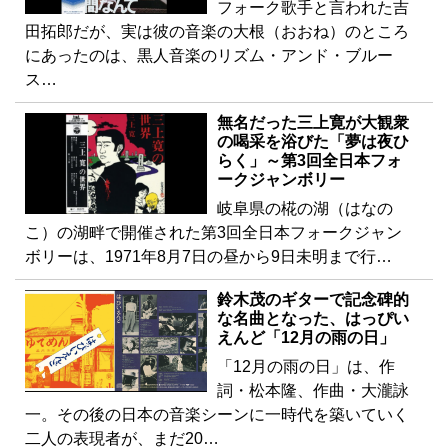
フォーク歌手と言われた吉
田拓郎だが、実は彼の音楽の大根（おおね）のところ
にあったのは、黒人音楽のリズム・アンド・ブルー
ス…
無名だった三上寛が大観衆
の喝采を浴びた「夢は夜ひ
らく」～第3回全日本フォ
ークジャンボリー
岐阜県の椛の湖（はなの
こ）の湖畔で開催された第3回全日本フォークジャン
ボリーは、1971年8月7日の昼から9日未明まで行…
鈴木茂のギターで記念碑的
な名曲となった、はっぴい
えんど「12月の雨の日」
「12月の雨の日」は、作
詞・松本隆、作曲・大瀧詠
一。その後の日本の音楽シーンに一時代を築いていく
二人の表現者が、まだ20…