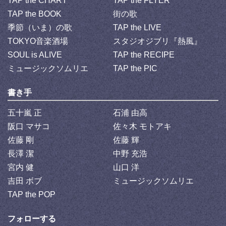
TAP the CHART
TAP the FLYER
TAP the BOOK
街の歌
季節（いま）の歌
TAP the LIVE
TOKYO音楽酒場
スタジオジブリ『熱風』
SOUL is ALIVE
TAP the RECIPE
ミュージックソムリエ
TAP the PIC
書き手
五十嵐 正
石浦 由高
阪口 マサコ
佐々木 モトアキ
佐藤 剛
佐藤 輝
長澤 潔
中野 充浩
宮内 健
山口 洋
吉田 ボブ
ミュージックソムリエ
TAP the POP
フォローする