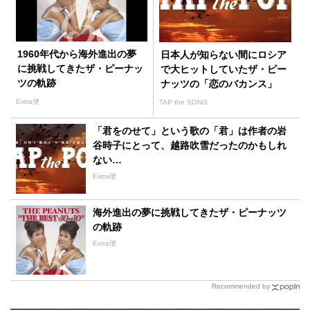
1960年代から海外進出の夢
日本人が知らない間にロシア
に挑戦してきたザ・ピーナッ
で大ヒットしていたザ・ピー
ツの軌跡
ナッツの「恋のバカンス」
Extra便
TAP the SONG
「君をのせて」という歌の「君」は作者の岩
谷時子にとって、越路吹雪だったのかもしれ
ない…
Extra便
海外進出の夢に挑戦してきたザ・ピーナッツ
の軌跡
Extra便
Recommended by