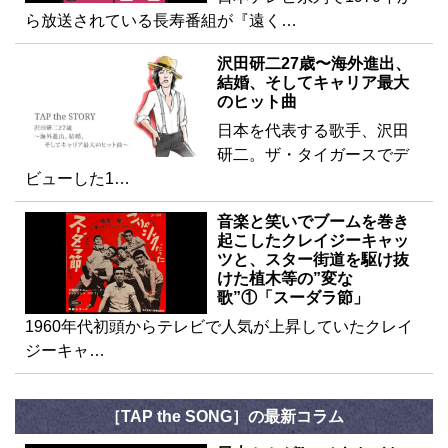
ら放送されている長寿番組が『遠く…
沢田研二27歳〜海外進出、
結婚、そしてキャリア最大
のヒット曲
日本を代表する歌手、沢田
研二。ザ・タイガースでデ
ビューした1…
音楽と笑いでブームを巻き
起こしたクレイジーキャッ
ツと、スター街道を駆け抜
けた植木等の”変な
歌”①「スーダラ節」
1960年代初頭からテレビで人気が上昇していたクレイ
ジーキャ…
［TAP the SONG］の最新コラム