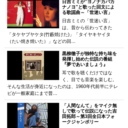
日吉ミミが”ヨノナカバカ
ナノヨ”と歌った回文によ
る歌謡曲～「世迷い言」
日吉ミミの「世迷い言」
は、昔から伝わってきた
「タケヤブヤケタ(竹藪焼けた)」「タイヤキヤイタ
（たい焼き焼いた）」などの回…
黒柳徹子が独特な持ち味を
発揮し始めた伝説の番組
『夢であいましょう』
耳で歌を聴くだけではな
く、目でも音楽を楽しむ。
そんな生活が身近になったのは、1960年代前半にテレ
ビが一般家庭にまで普…
「人間なんて」をマイク無
しで歌って伝説になった吉
田拓郎～第3回全日本フォ
ークジャンボリー