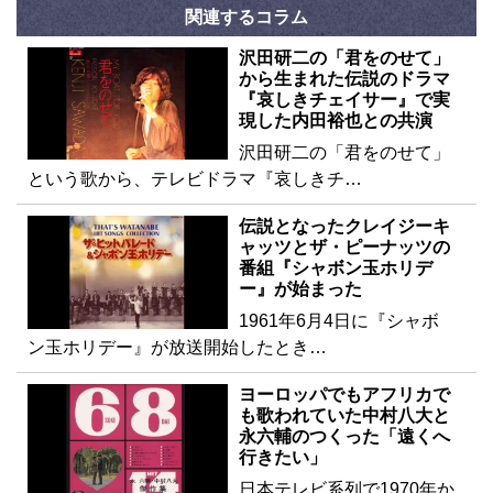
関連するコラム
沢田研二の「君をのせて」
から生まれた伝説のドラマ
『哀しきチェイサー』で実
現した内田裕也との共演
沢田研二の「君をのせて」
という歌から、テレビドラマ『哀しきチ…
伝説となったクレイジーキ
ャッツとザ・ピーナッツの
番組『シャボン玉ホリデ
ー』が始まった
1961年6月4日に『シャボ
ン玉ホリデー』が放送開始したとき…
ヨーロッパでもアフリカで
も歌われていた中村八大と
永六輔のつくった「遠くへ
行きたい」
日本テレビ系列で1970年か