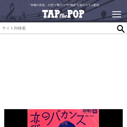
「本物の音楽」が持つ“繋がり”や“物語”を毎日コラム配信