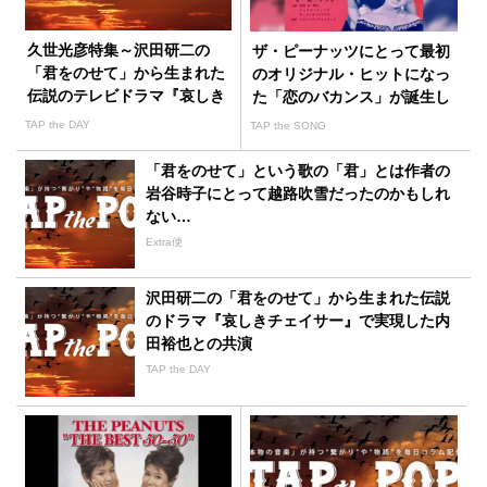
久世光彦特集～沢田研二の
ザ・ピーナッツにとって最初
「君をのせて」から生まれた
のオリジナル・ヒットになっ
伝説のテレビドラマ『哀しき
た「恋のバカンス」が誕生し
チェイサー』
た
TAP the DAY
TAP the SONG
「君をのせて」という歌の「君」とは作者の
岩谷時子にとって越路吹雪だったのかもしれ
ない…
Extra便
沢田研二の「君をのせて」から生まれた伝説
のドラマ『哀しきチェイサー』で実現した内
田裕也との共演
TAP the DAY