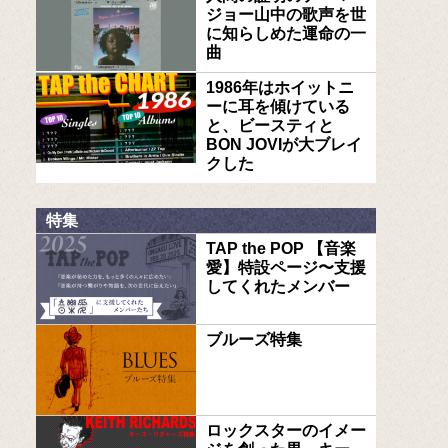
ジョー山中の歌声を世
に知らしめた運命の一
曲
1986年はホイットニ
ーに耳を傾けている
と、ビースティと
BON JOVIが大ブレイ
クした
特集
TAP the POP 【音楽
愛】特設ページ〜支援
してくれたメンバー
ブルーズ特集
ロックスターのイメー