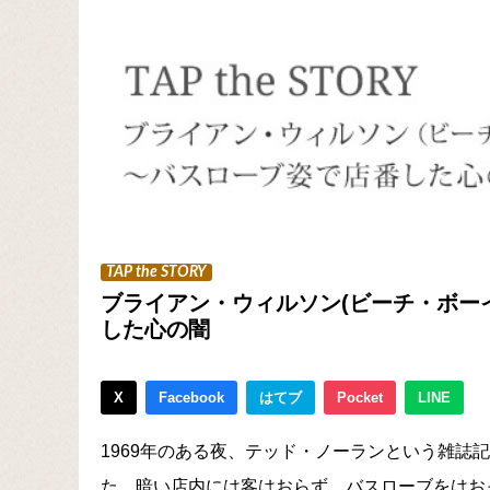
TAP the STORY
ブライアン・ウィルソン(ビーチ・ボー
した心の闇
X
Facebook
はてブ
Pocket
LINE
1969年のある夜、テッド・ノーランという雑誌
た。暗い店内には客はおらず、バスローブをはお