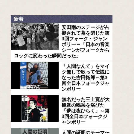
新着
安田南のステージが占
拠されて幕を閉じた第
3回フォーク・ジャン
ボリー～「日本の音楽
シーンがフォークから
ロックに変わった瞬間だった」
「人間なんて」をマイ
ク無しで歌って伝説に
なった吉田拓郎～第3
回全日本フォークジャ
ンボリー
無名だった三上寛が大
観衆の喝采を浴びた
「夢は夜ひらく」～第
3回全日本フォークジ
ャンボリー
人間の証明のテーマ〜