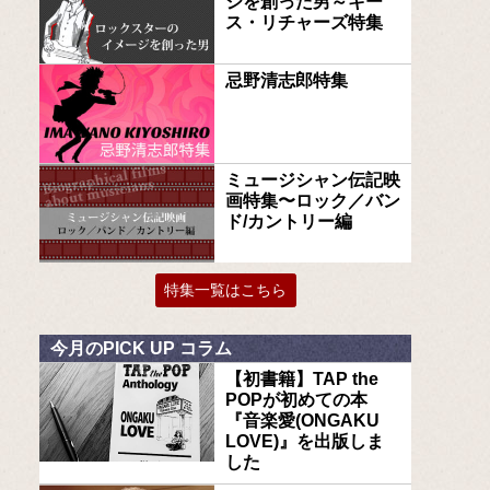
ジを創った男～キー
ス・リチャーズ特集
忌野清志郎特集
ミュージシャン伝記映
画特集〜ロック／バン
ド/カントリー編
特集一覧はこちら
今月のPICK UP コラム
【初書籍】TAP the
POPが初めての本
『音楽愛(ONGAKU
LOVE)』を出版しま
した