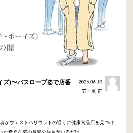
イズ)〜バスローブ姿で店番
2026.06.10
五十嵐 正
記者がウェストハリウッドの通りに健康食品店を見つけ
った奇異な姿の長髪の店員がいるだけ。