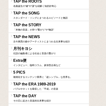
TAP the ROOTS
名曲誕生の“鍵”や“謎”を紐解く知的好奇心
TAP the SONG
スタンダード・ソングにまつわるエピソードと物語
TAP the STORY
「本物の音楽」が持つ“繋がり”や“物語”
TAP the NEWS
古今東西の曲やアーティストにまつわる出来事を紹介
月刊キヨシ
伝説の編集者による社会と音楽の繋がり
Extra便
インタビュー、臨時コラム、参加型企画など
5 PICS
複雑化するコンテンツ業界に「超シンプル」な世界を。
TAP the ERA 1989-2019
バブルやネットを吸収した「平成」の音楽
TAP the DAY
その日に起きた音楽的出来事を紹介