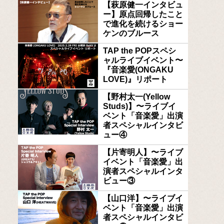
【萩原健一インタビュ
ー】原点回帰したこと
で進化を続けるショー
ケンのブルース
TAP the POPスペシ
ャルライブイベント〜
『音楽愛(ONGAKU
LOVE)』リポート
【野村太一(Yellow
Studs)】〜ライブイ
ベント「音楽愛」出演
者スペシャルインタビ
ュー④
【片寄明人】〜ライブ
イベント「音楽愛」出
演者スペシャルインタ
ビュー③
【山口洋】〜ライブイ
ベント「音楽愛」出演
者スペシャルインタビ