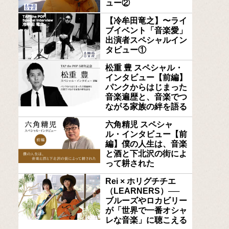
ュー②
【冷牟田竜之】〜ライ
ブイベント「音楽愛」
出演者スペシャルイン
タビュー①
松重 豊 スペシャル・
インタビュー【前編】
パンクからはじまった
音楽遍歴と、音楽でつ
ながる家族の絆を語る
六角精児 スペシャ
ル・インタビュー【前
編】僕の人生は、音楽
と酒と下北沢の街によ
って耕された
Rei × ホリグチチエ
（LEARNERS）──
ブルーズやロカビリー
が「世界で一番オシャ
レな音楽」に聴こえる