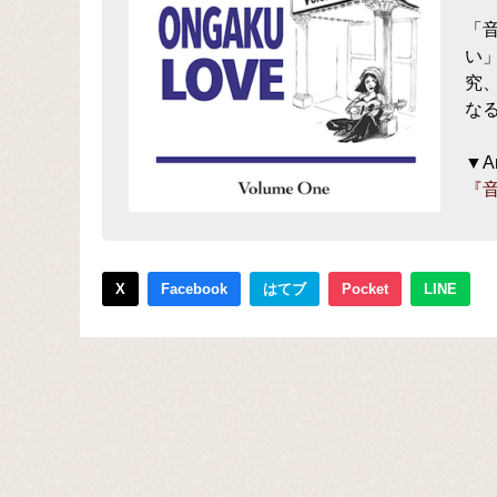
「
い
究
な
▼A
『音
X
Facebook
はてブ
Pocket
LINE