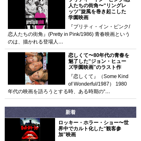
人たちの街角〜“リングレ
ッツ”旋風を巻き起こした
学園映画
『プリティ・イン・ピンク/
恋人たちの街角』(Pretty in Pink/1986) 青春映画という
のは、描かれる登場人…
恋しくて〜80年代の青春を
魅了した“ジョン・ヒュー
ズ学園映画”のラスト作
『恋しくて』（Some Kind
of Wonderful/1987） 1980
年代の映画を語ろうとする時、ある時期の“…
新着
ロッキー・ホラー・ショー〜世
界中でカルト化した“観客参
加”映画