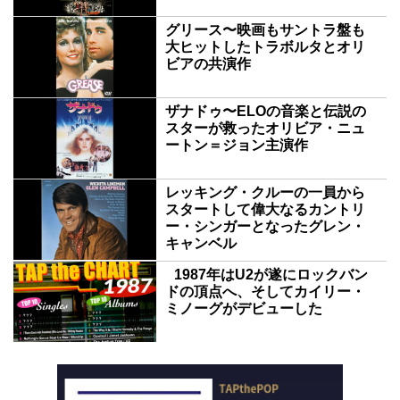
グリース〜映画もサントラ盤も
大ヒットしたトラボルタとオリ
ビアの共演作
ザナドゥ〜ELOの音楽と伝説の
スターが救ったオリビア・ニュ
ートン＝ジョン主演作
レッキング・クルーの一員から
スタートして偉大なるカントリ
ー・シンガーとなったグレン・
キャンベル
1987年はU2が遂にロックバン
ドの頂点へ、そしてカイリー・
ミノーグがデビューした