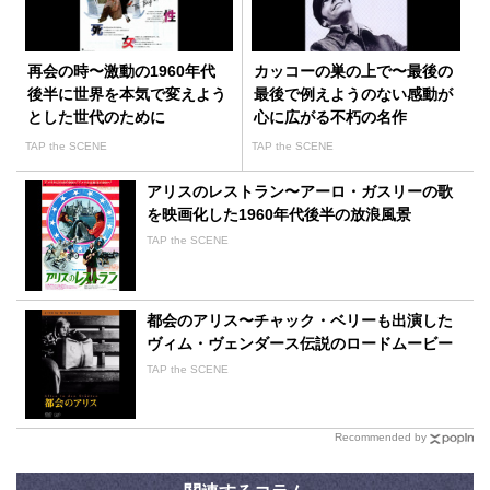
再会の時〜激動の1960年代
カッコーの巣の上で〜最後の
後半に世界を本気で変えよう
最後で例えようのない感動が
とした世代のために
心に広がる不朽の名作
TAP the SCENE
TAP the SCENE
アリスのレストラン〜アーロ・ガスリーの歌
を映画化した1960年代後半の放浪風景
TAP the SCENE
都会のアリス〜チャック・ベリーも出演した
ヴィム・ヴェンダース伝説のロードムービー
TAP the SCENE
Recommended by