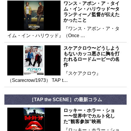
ワンス・アポン・ア・タイ
ム・イン・ハリウッド〜タ
ランティーノ監督が伝えた
かったこと
『ワンス・アポン・ア・タ
イム・イン・ハリウッド』（Once …
スケアクロウ〜どうしよう
もないカッコ悪さに胸を打
たれるロードムービーの名
作
『スケアクロウ』
（Scarecrow/1973） TAP t…
［TAP the SCENE］の最新コラム
ロッキー・ホラー・ショ
ー〜世界中でカルト化し
た“観客参加”映画
『ロッキー・ホラー・ショ