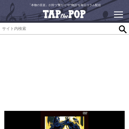
「本物の音楽」が持つ“繋がり”や“物語”を毎日コラム配信