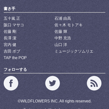
書き手
五十嵐 正
石浦 由高
阪口 マサコ
佐々木 モトアキ
佐藤 剛
佐藤 輝
長澤 潔
中野 充浩
宮内 健
山口 洋
吉田 ボブ
ミュージックソムリエ
TAP the POP
フォローする
©
WILDFLOWERS INC.
All rights reserved.