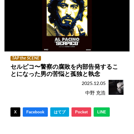
TAP the SCENE
セルピコ〜警察の腐敗を内部告発するこ
とになった男の苦悩と孤独と執念
2025.12.05
中野 充浩
X
Facebook
はてブ
Pocket
LINE