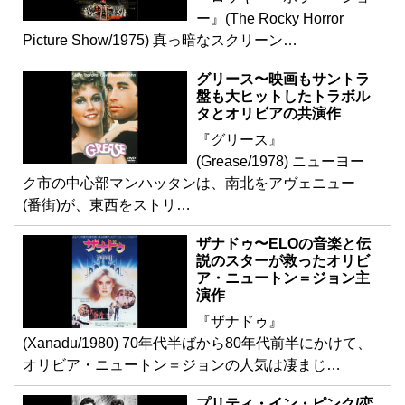
ー』(The Rocky Horror
Picture Show/1975) 真っ暗なスクリーン…
グリース〜映画もサントラ
盤も大ヒットしたトラボル
タとオリビアの共演作
『グリース』
(Grease/1978) ニューヨー
ク市の中心部マンハッタンは、南北をアヴェニュー
(番街)が、東西をストリ…
ザナドゥ〜ELOの音楽と伝
説のスターが救ったオリビ
ア・ニュートン＝ジョン主
演作
『ザナドゥ』
(Xanadu/1980) 70年代半ばから80年代前半にかけて、
オリビア・ニュートン＝ジョンの人気は凄まじ…
プリティ・イン・ピンク/恋