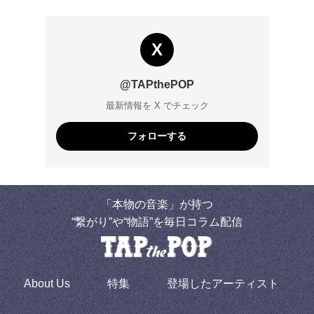
X
@TAPthePOP
最新情報を X でチェック
フォローする
「本物の音楽」が持つ
“繋がり”や“物語”を毎日コラム配信
About Us
特集
登場したアーティスト