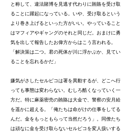
と称して、違法賭博を見逃す代わりに賄賂を受け取
ることに躍起になっている。いや、受け取るという
より巻き上げるといった方がいい。やっていること
はマフィアやギャングのそれと同じだ。おまけに勇
気を出して報告したお偉方からはこう言われる。
「解決策は二つ。君の死体が川に浮かぶか、見てい
ることを忘れるかだ」
嫌気がさしたセルピコは署を異動するが、どこへ行
っても事態は変わらない。むしろ酷くなっていく一
方だ。特に麻薬密売の賄賂は大金で、警察の安月給
を遥かに超える。「俺たちは命がけの仕事をしてる
んだ。金をもっともらって当然だろう」。同僚たち
は頑なに金を受け取らないセルピコを変人扱いする