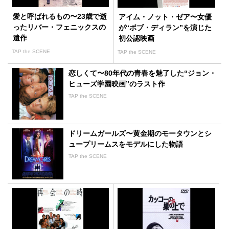
愛と呼ばれるもの〜23歳で逝
アイム・ノット・ゼア〜女優
ったリバー・フェニックスの
が“ボブ・ディラン”を演じた
遺作
初公認映画
TAP the SCENE
TAP the SCENE
恋しくて〜80年代の青春を魅了した“ジョン・
ヒューズ学園映画”のラスト作
TAP the SCENE
ドリームガールズ〜黄金期のモータウンとシ
ュープリームスをモデルにした物語
TAP the SCENE