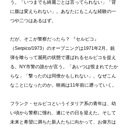
う。「いつまでも綺麗ごとは言ってられない」「背
に腹は変えられない」。あなたにもこんな経験の一
つや二つはあるはず。
だが、そこが警察だったら？ 『セルピコ』
（Serpico/1973）のオープニングは1971年2月。銃
弾を喰らって瀕死の状態で運ばれるセルピコを捉え
る。NY市警の誰かが言う。「あいつは恨まれてたか
らな」「撃ったのは同僚かもしれない」。なぜこん
なことになったのか。映画は11年前に遡っていく。
フランク・セルピコというイタリア系の青年は、幼
い頃から警察に憧れ、遂にその日を迎えた。そして
未来と希望に満ちた新人たちに向かって、お偉方は