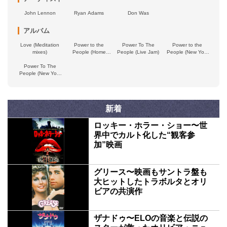
John Lennon
Ryan Adams
Don Was
アルバム
Love (Meditation
Power to the
Power To The
Power to the
mixes)
People (Home
People (Live Jam)
People (New York
Jam)
City - studio Jam)
Power To The
People (New York
City - The
Evolution
Documentary)
新着
ロッキー・ホラー・ショー〜世
界中でカルト化した“観客参
加”映画
グリース〜映画もサントラ盤も
大ヒットしたトラボルタとオリ
ビアの共演作
ザナドゥ〜ELOの音楽と伝説の