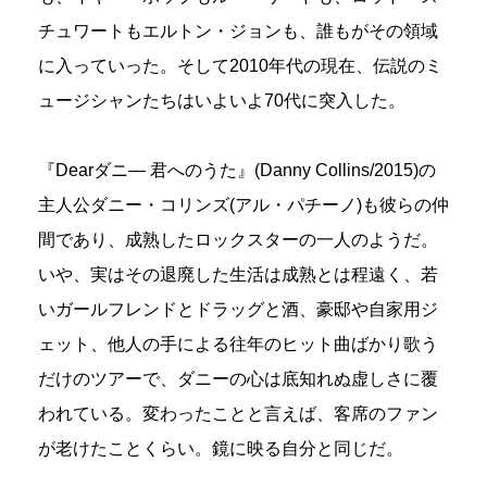
チュワートもエルトン・ジョンも、誰もがその領域
に入っていった。そして2010年代の現在、伝説のミ
ュージシャンたちはいよいよ70代に突入した。
『Dearダニ― 君へのうた』(Danny Collins/2015)の
主人公ダニー・コリンズ(アル・パチーノ)も彼らの仲
間であり、成熟したロックスターの一人のようだ。
いや、実はその退廃した生活は成熟とは程遠く、若
いガールフレンドとドラッグと酒、豪邸や自家用ジ
ェット、他人の手による往年のヒット曲ばかり歌う
だけのツアーで、ダニーの心は底知れぬ虚しさに覆
われている。変わったことと言えば、客席のファン
が老けたことくらい。鏡に映る自分と同じだ。