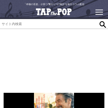
「本物の音楽」が持つ“繋がり”や“物語”を毎日コラム配信