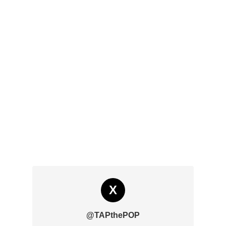
X
@TAPthePOP