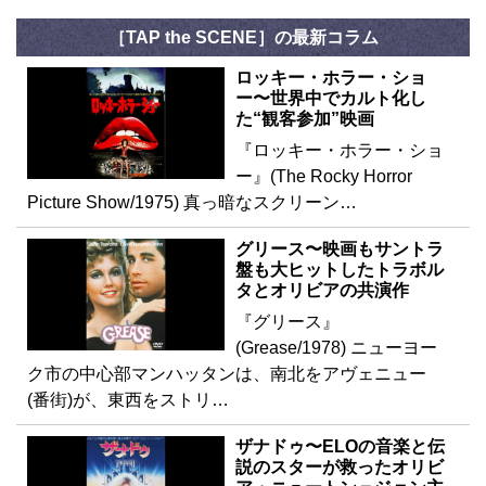
［TAP the SCENE］の最新コラム
ロッキー・ホラー・ショ
ー〜世界中でカルト化し
た“観客参加”映画
『ロッキー・ホラー・ショ
ー』(The Rocky Horror
Picture Show/1975) 真っ暗なスクリーン…
グリース〜映画もサントラ
盤も大ヒットしたトラボル
タとオリビアの共演作
『グリース』
(Grease/1978) ニューヨー
ク市の中心部マンハッタンは、南北をアヴェニュー
(番街)が、東西をストリ…
ザナドゥ〜ELOの音楽と伝
説のスターが救ったオリビ