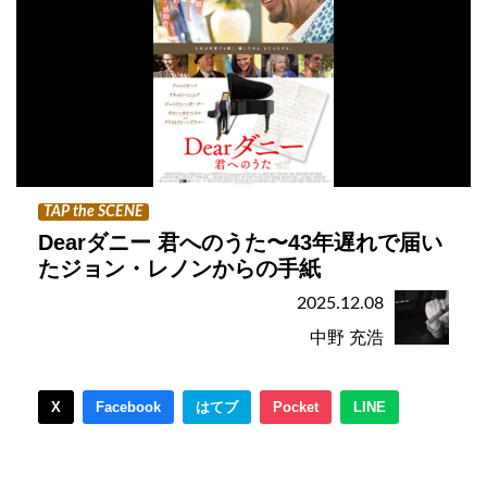
TAP the SCENE
Dearダニー 君へのうた〜43年遅れで届い
たジョン・レノンからの手紙
2025.12.08
中野 充浩
X
Facebook
はてブ
Pocket
LINE