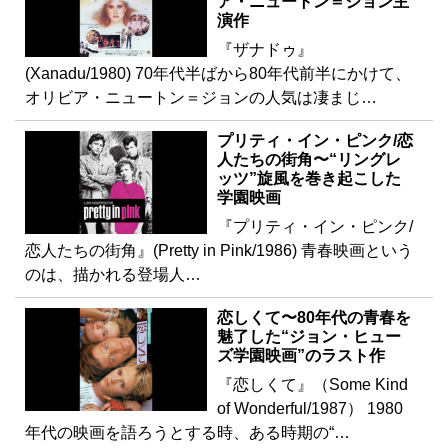
ア・ニュートン＝ジョン主
演作
『ザナドゥ』
(Xanadu/1980) 70年代半ばから80年代前半にかけて、
オリビア・ニュートン＝ジョンの人気は凄まじ…
プリティ・イン・ピンク/恋
人たちの街角〜“リングレ
ッツ”旋風を巻き起こした
学園映画
『プリティ・イン・ピンク/
恋人たちの街角』(Pretty in Pink/1986) 青春映画という
のは、描かれる登場人…
恋しくて〜80年代の青春を
魅了した“ジョン・ヒュー
ズ学園映画”のラスト作
『恋しくて』（Some Kind
of Wonderful/1987） 1980
年代の映画を語ろうとする時、ある時期の“…