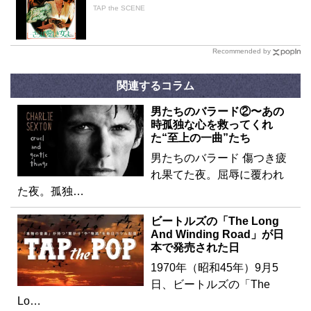
TAP the SCENE
Recommended by
関連するコラム
男たちのバラード②〜あの
時孤独な心を救ってくれ
た“至上の一曲”たち
男たちのバラード 傷つき疲
れ果てた夜。屈辱に覆われ
た夜。孤独…
ビートルズの「The Long
And Winding Road」が日
本で発売された日
1970年（昭和45年）9月5
日、ビートルズの「The
Lo…