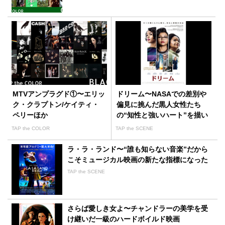
MTVアンプラグド①〜エリッ
ドリーム〜NASAでの差別や
ク・クラプトン/ケイティ・
偏見に挑んだ黒人女性たち
ペリーほか
の“知性と強いハート”を描い
た感動作
TAP the COLOR
TAP the SCENE
ラ・ラ・ランド〜“誰も知らない音楽”だから
こそミュージカル映画の新たな指標になった
TAP the SCENE
さらば愛しき女よ〜チャンドラーの美学を受
け継いだ一級のハードボイルド映画