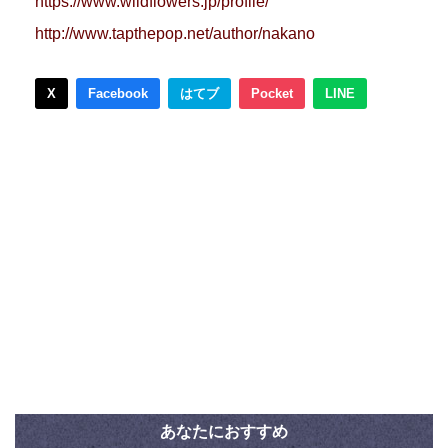
https://www.wildflowers.jp/profile/
http://www.tapthepop.net/author/nakano
X
Facebook
はてブ
Pocket
LINE
あなたにおすすめ