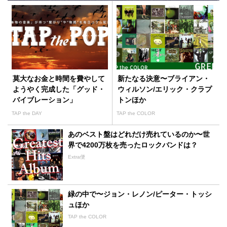
莫大なお金と時間を費やして
新たなる決意〜ブライアン・
ようやく完成した「グッド・
ウィルソン/エリック・クラプ
バイブレーション」
トンほか
TAP the DAY
TAP the COLOR
あのベスト盤はどれだけ売れているのか〜世
界で4200万枚を売ったロックバンドは？
Extra便
緑の中で〜ジョン・レノン/ピーター・トッシ
ュほか
TAP the COLOR