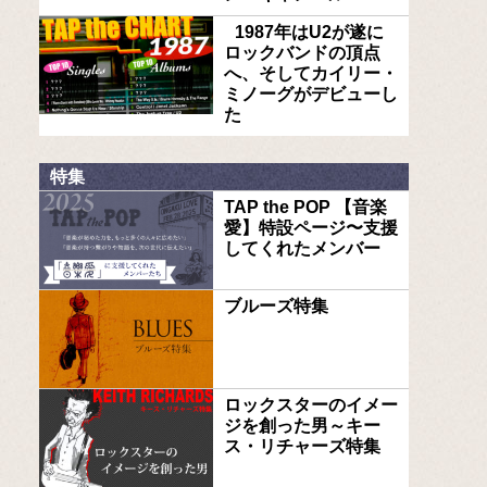
1987年はU2が遂に
ロックバンドの頂点
へ、そしてカイリー・
ミノーグがデビューし
た
特集
TAP the POP 【音楽
愛】特設ページ〜支援
してくれたメンバー
ブルーズ特集
ロックスターのイメー
ジを創った男～キー
ス・リチャーズ特集