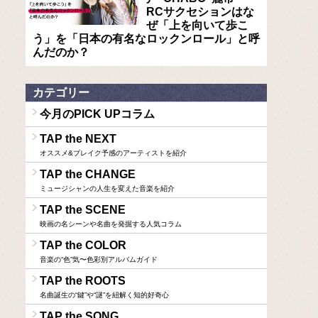
RCサクセションはな
ぜ「上を向いて歩こ
う」を「日本の有名なロックンロール」と呼
んだのか？
カテゴリー
今月のPICK UPコラム
TAP the NEXT
オススメ&ブレイク予感のアーティストを紹介
TAP the CHANGE
ミュージシャンの人生を変えた音楽を紹介
TAP the SCENE
映画の名シーンや名曲を発掘する人気コラム
TAP the COLOR
音楽の“色”気〜色彩別アルバムガイド
TAP the ROOTS
名曲誕生の“鍵”や“謎”を紐解く知的好奇心
TAP the SONG