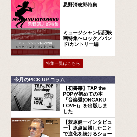
忌野清志郎特集
ミュージシャン伝記映
画特集〜ロック／バン
ド/カントリー編
特集一覧はこちら
今月のPICK UP コラム
【初書籍】TAP the
POPが初めての本
『音楽愛(ONGAKU
LOVE)』を出版しま
した
【萩原健一インタビュ
ー】原点回帰したこと
で進化を続けるショー