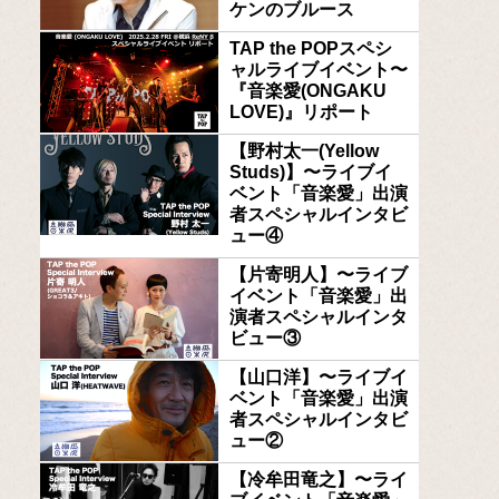
ケンのブルース
TAP the POPスペシ
ャルライブイベント〜
『音楽愛(ONGAKU
LOVE)』リポート
【野村太一(Yellow
Studs)】〜ライブイ
ベント「音楽愛」出演
者スペシャルインタビ
ュー④
【片寄明人】〜ライブ
イベント「音楽愛」出
演者スペシャルインタ
ビュー③
【山口洋】〜ライブイ
ベント「音楽愛」出演
者スペシャルインタビ
ュー②
【冷牟田竜之】〜ライ