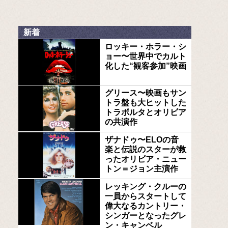
新着
ロッキー・ホラー・シ
ョー〜世界中でカルト
化した“観客参加”映画
グリース〜映画もサン
トラ盤も大ヒットした
トラボルタとオリビア
の共演作
ザナドゥ〜ELOの音
楽と伝説のスターが救
ったオリビア・ニュー
トン＝ジョン主演作
レッキング・クルーの
一員からスタートして
偉大なるカントリー・
シンガーとなったグレ
ン・キャンベル