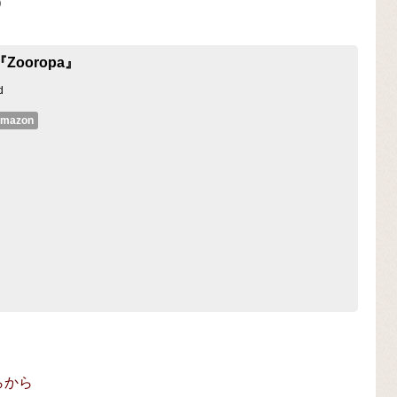
）
『Zooropa』
d
mazon
ちらから