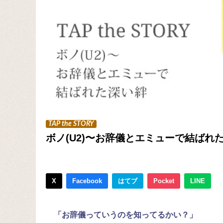
TAP the STORY
ボノ(U2)〜お辞儀とエミューで結ばれ
X
Facebook
はてブ
Pocket
LINE
「お辞儀っていうのを知ってるかい？」