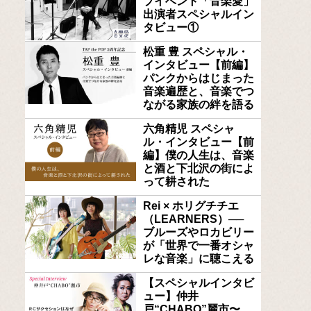
ブイベント「音楽愛」
出演者スペシャルイン
タビュー①
松重 豊 スペシャル・
インタビュー【前編】
パンクからはじまった
音楽遍歴と、音楽でつ
ながる家族の絆を語る
六角精児 スペシャ
ル・インタビュー【前
編】僕の人生は、音楽
と酒と下北沢の街によ
って耕された
Rei × ホリグチチエ
（LEARNERS）──
ブルーズやロカビリー
が「世界で一番オシャ
レな音楽」に聴こえる
【スペシャルインタビ
ュー】仲井
戸“CHABO”麗市〜