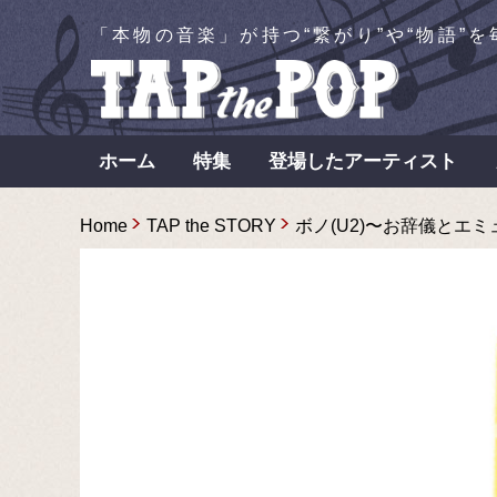
「本物の音楽」が持つ“繋がり”や“物語”
ホーム
特集
登場したアーティスト
Home
TAP the STORY
ボノ(U2)〜お辞儀とエミュー