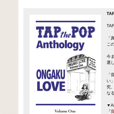
TA
TA
「
こ
今ま
選
「
い
究
な
▼A
『音