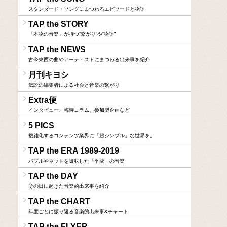
スタンダード・ソングにまつわるエピソードと物語
TAP the STORY
「本物の音楽」が持つ“繋がり”や“物語”
TAP the NEWS
古今東西の曲やアーティストにまつわる出来事を紹介
月刊キヨシ
伝説の編集者による社会と音楽の繋がり
Extra便
インタビュー、臨時コラム、参加型企画など
5 PICS
複雑化するコンテンツ業界に「超シンプル」な世界を。
TAP the ERA 1989-2019
バブルやネットを吸収した「平成」の音楽
TAP the DAY
その日に起きた音楽的出来事を紹介
TAP the CHART
年度ごとに振り返る音楽的出来事&チャート
TAP the FLYER