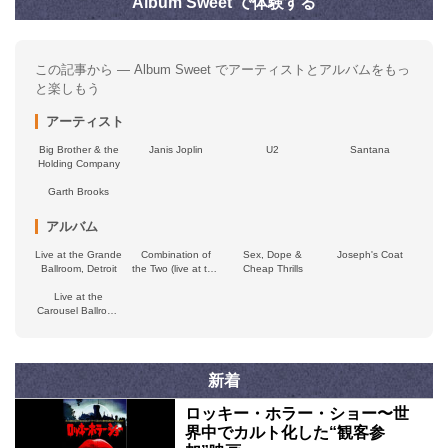
Album Sweet で体験する
この記事から — Album Sweet でアーティストとアルバムをもっ
と楽しもう
アーティスト
Big Brother & the
Janis Joplin
U2
Santana
Holding Company
Garth Brooks
アルバム
Live at the Grande
Combination of
Sex, Dope &
Joseph's Coat
Ballroom, Detroit
the Two (live at the
Cheap Thrills
Monterey
Live at the
International Pop
Carousel Ballroom
Festival)
1968
新着
ロッキー・ホラー・ショー〜世
界中でカルト化した“観客参