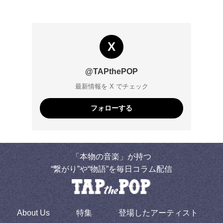
X
@TAPthePOP
最新情報を X でチェック
フォローする
「本物の音楽」が持つ
“繋がり”や“物語”を毎日コラム配信
About Us
特集
登場したアーティスト