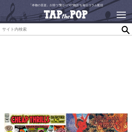
「本物の音楽」が持つ“繋がり”や“物語”を毎日コラム配信