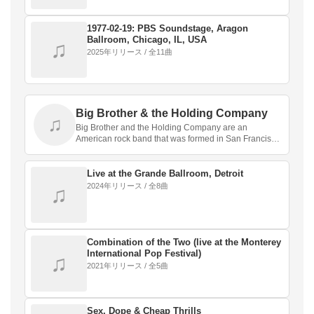
1977‐02‐19: PBS Soundstage, Aragon
Ballroom, Chicago, IL, USA
♫
2025年リリース / 全11曲
Big Brother & the Holding Company
♫
Big Brother and the Holding Company are an
American rock band that was formed in San Francisco
in 19…
Live at the Grande Ballroom, Detroit
2024年リリース / 全8曲
♫
Combination of the Two (live at the Monterey
International Pop Festival)
♫
2021年リリース / 全5曲
Sex, Dope & Cheap Thrills