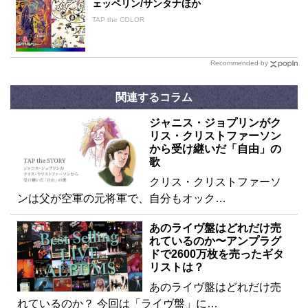
ェッペリン/サンタナほか
TAP the COLOR
Recommended by
関連するコラム
ジャニス・ジョプリンがク
リス・クリストファーソン
から受け継いだ「自由」の
歌
クリス・クリストファーソ
ンは父が空軍の元将軍で、自分もオック…
あのライヴ盤はどれだけ売
れているのか〜アンプラグ
ドで2600万枚を売ったギタ
リストは？
あのライヴ盤はどれだけ売
れているのか？ 今回は「ライヴ盤」に…