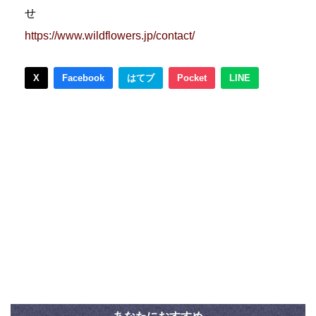
せ
https://www.wildflowers.jp/contact/
X
Facebook
はてブ
Pocket
LINE