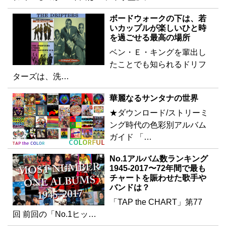
ボードウォークの下は、若
いカップルが楽しいひと時
を過ごせる最高の場所
ベン・Ｅ・キングを輩出し
たことでも知られるドリフ
ターズは、洗…
華麗なるサンタナの世界
★ダウンロード/ストリーミ
ング時代の色彩別アルバム
ガイド 「…
No.1アルバム数ランキング
1945-2017〜72年間で最も
チャートを賑わせた歌手や
バンドは？
「TAP the CHART」第77
回 前回の「No.1ヒッ…