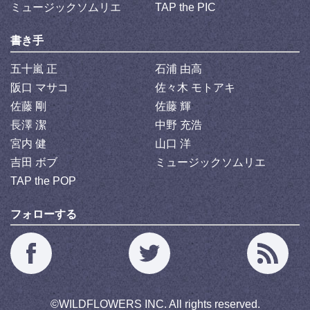
ミュージックソムリエ
TAP the PIC
書き手
五十嵐 正
石浦 由高
阪口 マサコ
佐々木 モトアキ
佐藤 剛
佐藤 輝
長澤 潔
中野 充浩
宮内 健
山口 洋
吉田 ボブ
ミュージックソムリエ
TAP the POP
フォローする
©
WILDFLOWERS INC.
All rights reserved.