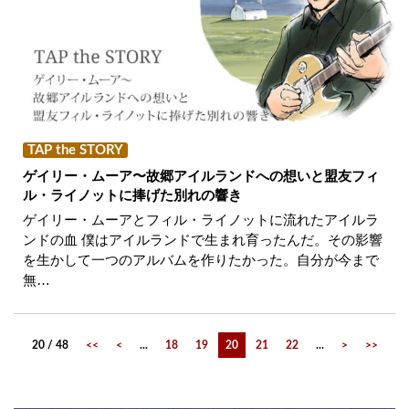
TAP the STORY
ゲイリー・ムーア〜故郷アイルランドへの想いと盟友フィ
ル・ライノットに捧げた別れの響き
ゲイリー・ムーアとフィル・ライノットに流れたアイルラ
ンドの血 僕はアイルランドで生まれ育ったんだ。その影響
を生かして一つのアルバムを作りたかった。自分が今まで
無…
20 / 48
<<
<
...
18
19
20
21
22
...
>
>>