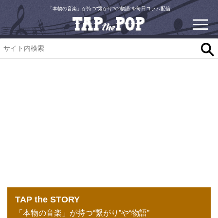
「本物の音楽」が持つ“繋がり”や“物語”を毎日コラム配信
TAP the STORY
「本物の音楽」が持つ“繋がり”や“物語”