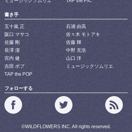
ミュージックソムリエ
TAP the PIC
書き手
五十嵐 正
石浦 由高
阪口 マサコ
佐々木 モトアキ
佐藤 剛
佐藤 輝
長澤 潔
中野 充浩
宮内 健
山口 洋
吉田 ボブ
ミュージックソムリエ
TAP the POP
フォローする
©
WILDFLOWERS INC.
All rights reserved.