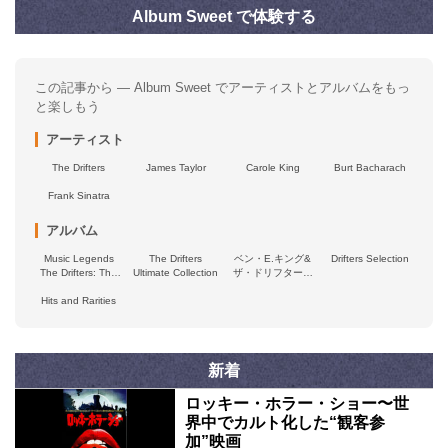
Album Sweet で体験する
この記事から — Album Sweet でアーティストとアルバムをもっ
と楽しもう
アーティスト
The Drifters
James Taylor
Carole King
Burt Bacharach
Frank Sinatra
アルバム
Music Legends
The Drifters
ベン・E.キング&
Drifters Selection
The Drifters: The
Ultimate Collection
ザ・ドリフターズ
Pioneers of
ベスト&グレイテス
Hits and Rarities
Rhythm and
ト・ヒッツ
Blues, from Doo-
Wop to Soul
新着
ロッキー・ホラー・ショー〜世
界中でカルト化した“観客参
加”映画