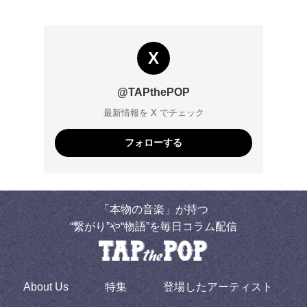
X
@TAPthePOP
最新情報を X でチェック
フォローする
「本物の音楽」が持つ
“繋がり”や“物語”を毎日コラム配信
About Us
特集
登場したアーティスト