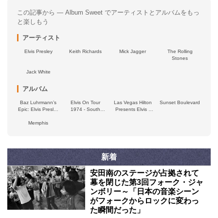
この記事から — Album Sweet でアーティストとアルバムをもっ
と楽しもう
アーティスト
Elvis Presley
Keith Richards
Mick Jagger
The Rolling
Stones
Jack White
アルバム
Baz Luhrmann’s
Elvis On Tour
Las Vegas Hilton
Sunset Boulevard
Epic: Elvis Presley
1974 - South
Presents Elvis -
in Concert -
Bend, Indiana
Closing Night
Original Motion
Memphis
1974 - The Raging
Picture
Tiger
Soundtrack
新着
安田南のステージが占拠されて
幕を閉じた第3回フォーク・ジャ
ンボリー～「日本の音楽シーン
がフォークからロックに変わっ
た瞬間だった」