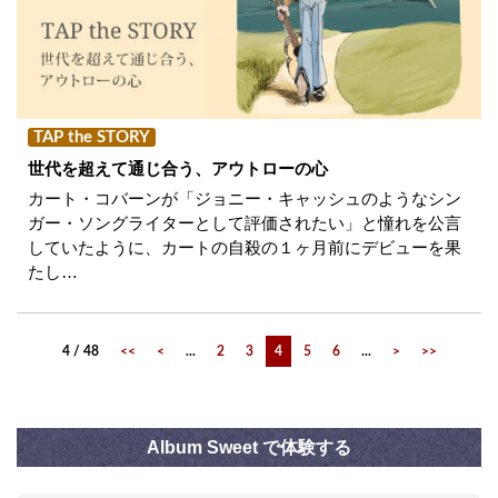
TAP the STORY
世代を超えて通じ合う、アウトローの心
カート・コバーンが「ジョニー・キャッシュのようなシン
ガー・ソングライターとして評価されたい」と憧れを公言
していたように、カートの自殺の１ヶ月前にデビューを果
たし…
4 / 48
<<
<
...
2
3
4
5
6
...
>
>>
Album Sweet で体験する