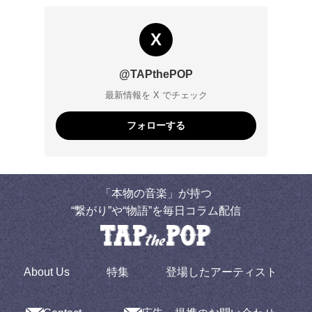
X
@TAPthePOP
最新情報を X でチェック
フォローする
「本物の音楽」が持つ
“繋がり”や“物語”を毎日コラム配信
About Us
特集
登場したアーティスト