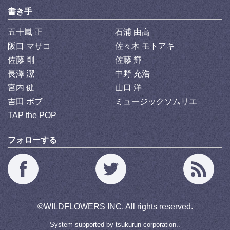
書き手
五十嵐 正
石浦 由高
阪口 マサコ
佐々木 モトアキ
佐藤 剛
佐藤 輝
長澤 潔
中野 充浩
宮内 健
山口 洋
吉田 ボブ
ミュージックソムリエ
TAP the POP
フォローする
©
WILDFLOWERS INC.
All rights reserved.
System supported by
tsukurun corporation..