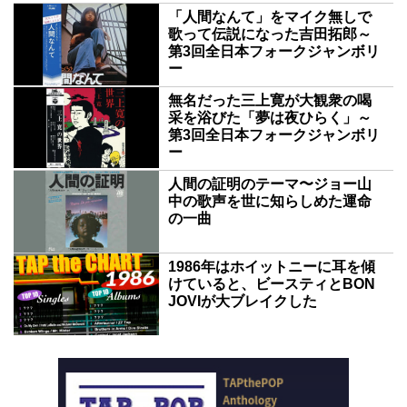
「人間なんて」をマイク無しで
歌って伝説になった吉田拓郎～
第3回全日本フォークジャンボリ
ー
無名だった三上寛が大観衆の喝
采を浴びた「夢は夜ひらく」～
第3回全日本フォークジャンボリ
ー
人間の証明のテーマ〜ジョー山
中の歌声を世に知らしめた運命
の一曲
1986年はホイットニーに耳を傾
けていると、ビースティとBON
JOVIが大ブレイクした